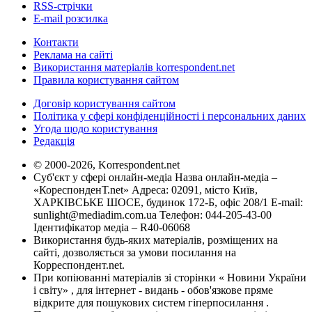
RSS-стрічки
E-mail розсилка
Контакти
Реклама на сайті
Використання матеріалів korrespondent.net
Правила користування сайтом
Договір користування сайтом
Політика у сфері конфіденційності і персональних даних
Угода щодо користування
Редакція
© 2000-2026, Korrespondent.net
Суб'єкт у сфері онлайн-медіа Назва онлайн-медіа –
«КореспонденТ.net» Адреса: 02091, місто Київ,
ХАРКІВСЬКЕ ШОСЕ, будинок 172-Б, офіс 208/1 E-mail:
sunlight@mediadim.com.ua
Телефон: 044-205-43-00
Ідентифікатор медіа – R40-06068
Використання будь-яких матеріалів, розміщених на
сайті, дозволяється за умови посилання на
Корреспондент.net.
При копіюванні матеріалів зі сторінки « Новини України
і світу» , для інтернет - видань - обов'язкове пряме
відкрите для пошукових систем гіперпосилання .