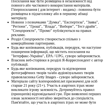
Посилання має бути розміщена в незалежності від
повного або часткового використання матеріалів.
Гіперпосилання ( для інтернет - видань) - повинна бути
розміщена в підзаголовку або в першому абзаці
матеріалу.
Новини з позначками "Думка", "Експертиза", "Заява",
"Регіони", "Гроші", "Влада", "Вибори", "Тест-драйв",
"Спецпроекти", "Промо" публікуються на правах
реклами.
Розділ Спецпроекти створюється спільно з
комерційними партнерами.
Будь яке копіювання, публікація, передрук, чи наступне
поширення інформації, що містить посилання на
"Інтерфакс-Україна", EPA / UPG, суворо забороняється.
Власник веб-сторінки в розділі Я-Корреспондент є автор
публікації.
Будь-яке копіювання, передрук та відтворення
фотографічних творів та/або аудіовізуальних творів
правовласника Getty Images - суворо забороняється.
Матеріали сайту korrespondent.net призначені для осіб
старше 21 року (21+). Участь в азартних іграх може
викликати ігрову залежність. Дотримуйтесь правил
(принципів) відповідальної гри. При виявленні перших
ознак залежності негайно зверніться до спеціаліста.
Пам'ятайте, що участь в азартних іграх не може бути