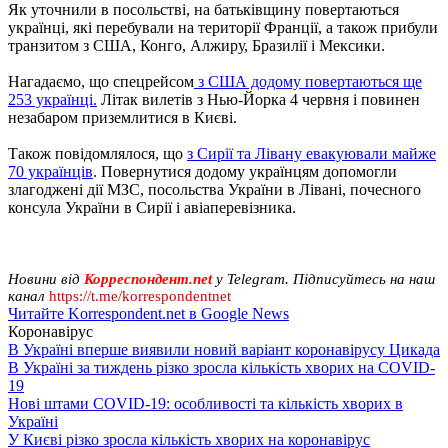
Як уточнили в посольстві, на батьківщину повертаються
українці, які перебували на території Франції, а також прибули
транзитом з США, Конго, Алжиру, Бразилії і Мексики.
Нагадаємо, що спецрейсом
з США додому повертаються ще
253 українці.
Літак вилетів з Нью-Йорка 4 червня і повинен
незабаром приземлитися в Києві.
Також повідомлялося, що
з Сирії та Лівану евакуювали майже
70 українців
. Повернутися додому українцям допомогли
злагоджені дії МЗС, посольства України в Лівані, почесного
консула України в Сирії і авіаперевізника.
Новини від
Корреспондент.net
у Telegram. Підписуйтесь на наш
канал
https://t.me/korrespondentnet
Читайте Korrespondent.net в Google News
Коронавірус
В Україні вперше виявили новий варіант коронавірусу Цикада
В Україні за тиждень різко зросла кількість хворих на COVID-
19
Нові штами COVID-19: особливості та кількість хворих в
Україні
У Києві різко зросла кількість хворих на коронавірус