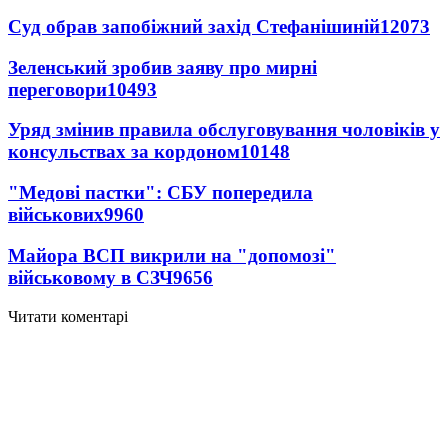
Суд обрав запобіжний захід Стефанішиній
12073
Зеленський зробив заяву про мирні
переговори
10493
Уряд змінив правила обслуговування чоловіків у
консульствах за кордоном
10148
"Медові пастки": СБУ попередила
військових
9960
Майора ВСП викрили на "допомозі"
військовому в СЗЧ
9656
Читати коментарі