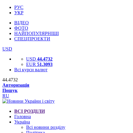
РУС
УКР
ВІДЕО
ФОТО
НАЙПОПУЛЯРНІШІ
СПЕЦПРОЕКТИ
USD
USD
44.4732
EUR
51.3093
Всі курси валют
44.4732
Авторизація
Пошук
RU
ВСІ РОЗДІЛИ
Головна
Україна
Всі новини розділу
Політика