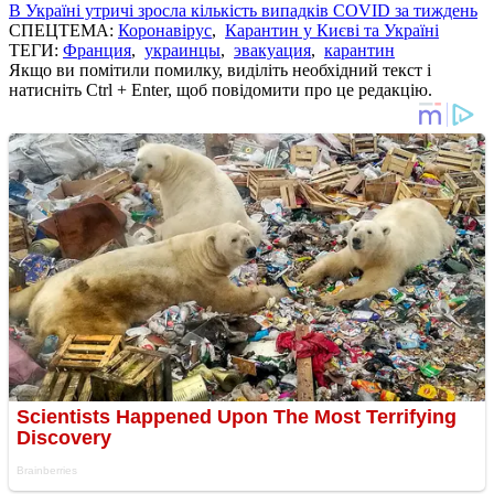
В Україні утричі зросла кількість випадків COVID за тиждень
СПЕЦТЕМА:
Коронавірус
,
Карантин у Києві та Україні
ТЕГИ:
Франция
,
украинцы
,
эвакуация
,
карантин
Якщо ви помітили помилку, виділіть необхідний текст і
натисніть Ctrl + Enter, щоб повідомити про це редакцію.