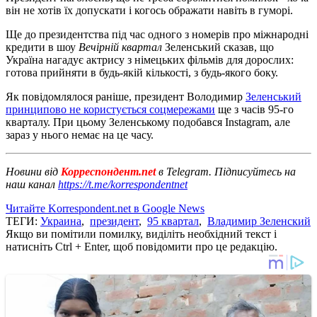
він не хотів їх допускати і когось ображати навіть в гуморі.
Ще до президентства під час одного з номерів про міжнародні
кредити в шоу
Вечірній квартал
Зеленський сказав, що
Україна нагадує актрису з німецьких фільмів для дорослих:
готова прийняти в будь-якій кількості, з будь-якого боку.
Як повідомлялося раніше, президент Володимир
Зеленський
принципово не користується соцмережами
ще з часів 95-го
кварталу. При цьому Зеленському подобався Instagram, але
зараз у нього немає на це часу.
Новини від
Корреспондент.net
в Telegram. Підписуйтесь на
наш канал
https://t.me/korrespondentnet
Читайте Korrespondent.net в Google News
ТЕГИ:
Украина
,
президент
,
95 квартал
,
Владимир Зеленский
Якщо ви помітили помилку, виділіть необхідний текст і
натисніть Ctrl + Enter, щоб повідомити про це редакцію.