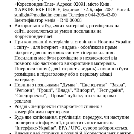
«КореспонденТ.net» Адреса: 02091, місто Київ,
ХАРКІВСЬКЕ ШОСЕ, будинок 172-Б, офіс 208/1 E-mail:
sunlight@mediadim.com.ua
Телефон: 044-205-43-00
Ідентифікатор медіа – R40-06068
Використання будь-яких матеріалів, розміщених на
сайті, дозволяється за умови посилання на
Корреспондент.net.
При копіюванні матеріалів зі сторінки « Новини України
і світу» , для інтернет - видань - обов'язкове пряме
відкрите для пошукових систем гіперпосилання .
Посилання має бути розміщена в незалежності від
повного або часткового використання матеріалів.
Гіперпосилання ( для інтернет - видань) - повинна бути
розміщена в підзаголовку або в першому абзаці
матеріалу.
Новини з позначками "Думка", "Експертиза", "Заява",
"Регіони", "Гроші", "Влада", "Вибори", "Тест-драйв",
"Спецпроекти", "Промо" публікуються на правах
реклами.
Розділ Спецпроекти створюється спільно з
комерційними партнерами.
Будь яке копіювання, публікація, передрук, чи наступне
поширення інформації, що містить посилання на
"Інтерфакс-Україна", EPA / UPG, суворо забороняється.
Власник веб-сторінки в розділі Я-Корреспондент є автор