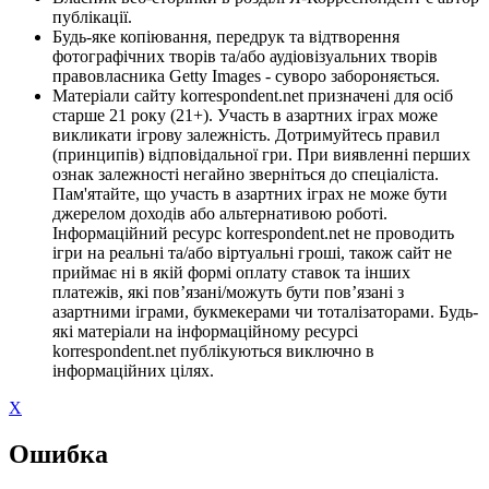
публікації.
Будь-яке копіювання, передрук та відтворення
фотографічних творів та/або аудіовізуальних творів
правовласника Getty Images - суворо забороняється.
Матеріали сайту korrespondent.net призначені для осіб
старше 21 року (21+). Участь в азартних іграх може
викликати ігрову залежність. Дотримуйтесь правил
(принципів) відповідальної гри. При виявленні перших
ознак залежності негайно зверніться до спеціаліста.
Пам'ятайте, що участь в азартних іграх не може бути
джерелом доходів або альтернативою роботі.
Інформаційний ресурс korrespondent.net не проводить
ігри на реальні та/або віртуальні гроші, також сайт не
приймає ні в якій формі оплату ставок та інших
платежів, які пов’язані/можуть бути пов’язані з
азартними іграми, букмекерами чи тоталізаторами. Будь-
які матеріали на інформаційному ресурсі
korrespondent.net публікуються виключно в
інформаційних цілях.
X
Ошибка