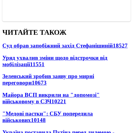
ЧИТАЙТЕ ТАКОЖ
Суд обрав запобіжний захід Стефанішиній
18527
Уряд ухвалив зміни щодо відстрочки від
мобілізації
11551
Зеленський зробив заяву про мирні
переговори
10673
Майора ВСП викрили на "допомозі"
військовому в СЗЧ
10221
"Медові пастки": СБУ попередила
військових
10148
Україна поставила Путіна перед дилемою -