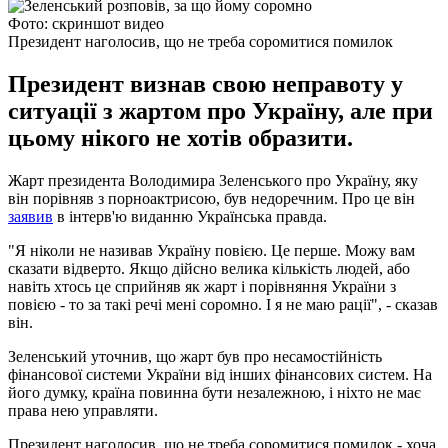
Фото: скриншот видео
Президент наголосив, що не треба соромитися помилок
Президент визнав свою неправоту у
ситуації з жартом про Україну, але при
цьому нікого не хотів образити.
Жарт президента Володимира Зеленського про Україну, яку
він порівняв з порноактрисою, був недоречним. Про це він
заявив
в інтерв'ю виданню Українська правда.
"Я ніколи не називав Україну повією. Це перше. Можу вам
сказати відверто. Якщо дійсно велика кількість людей, або
навіть хтось це сприйняв як жарт і порівняння України з
повією - то за такі речі мені соромно. І я не маю рації", - сказав
він.
Зеленський уточнив, що жарт був про несамостійність
фінансової системи України від інших фінансових систем. На
його думку, країна повинна бути незалежною, і ніхто не має
права нею управляти.
Президент наголосив, що не треба соромитися помилок - хоча