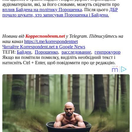
аудіоматеріали, які, за його словами, можуть свідчити про
вплив Байдена на політику Порошенка
. Після цього
ДБР
почало шукати, хто записував Порошенка і Байдена.
Новини від
Корреспондент.net
у Telegram. Підписуйтесь на
наш канал
https://t.me/korrespondentnet
Читайте Korrespondent.net в Google News
ТЕГИ:
Байден
,
Порошенко
,
расследование
,
генпрокурор
Якщо ви помітили помилку, виділіть необхідний текст і
натисніть Ctrl + Enter, щоб повідомити про це редакцію.