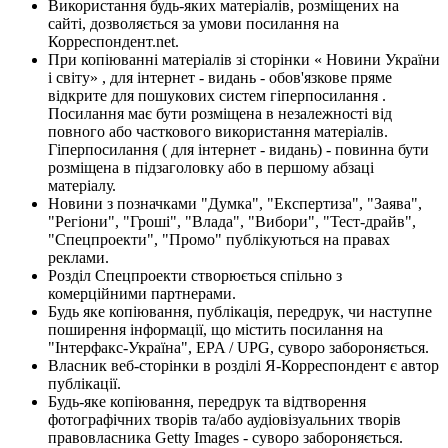
Використання будь-яких матеріалів, розміщених на
сайті, дозволяється за умови посилання на
Корреспондент.net.
При копіюванні матеріалів зі сторінки « Новини України
і світу» , для інтернет - видань - обов'язкове пряме
відкрите для пошукових систем гіперпосилання .
Посилання має бути розміщена в незалежності від
повного або часткового використання матеріалів.
Гіперпосилання ( для інтернет - видань) - повинна бути
розміщена в підзаголовку або в першому абзаці
матеріалу.
Новини з позначками "Думка", "Експертиза", "Заява",
"Регіони", "Гроші", "Влада", "Вибори", "Тест-драйв",
"Спецпроекти", "Промо" публікуються на правах
реклами.
Розділ Спецпроекти створюється спільно з
комерційними партнерами.
Будь яке копіювання, публікація, передрук, чи наступне
поширення інформації, що містить посилання на
"Інтерфакс-Україна", EPA / UPG, суворо забороняється.
Власник веб-сторінки в розділі Я-Корреспондент є автор
публікації.
Будь-яке копіювання, передрук та відтворення
фотографічних творів та/або аудіовізуальних творів
правовласника Getty Images - суворо забороняється.