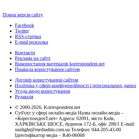
Повна версія сайту
Facebook
Twitter
RSS-стрічки
E-mail розсилка
Контакти
Реклама на сайті
Використання матеріалів korrespondent.net
Правила користування сайтом
Договір користування сайтом
Політика у сфері конфіденційності і персональних даних
Угода щодо користування
Редакція
© 2000-2026, Korrespondent.net
Суб'єкт у сфері онлайн-медіа Назва онлайн-медіа –
«КореспонденТ.net» Адреса: 02091, місто Київ,
ХАРКІВСЬКЕ ШОСЕ, будинок 172-Б, офіс 208/1 E-mail:
sunlight@mediadim.com.ua
Телефон: 044-205-43-00
Ідентифікатор медіа – R40-06068