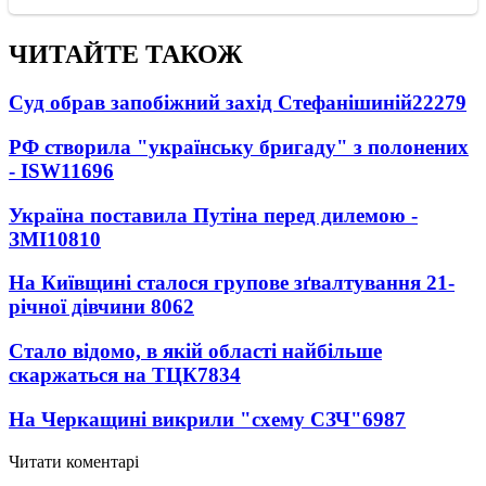
ЧИТАЙТЕ ТАКОЖ
Суд обрав запобіжний захід Стефанішиній
22279
РФ створила "українську бригаду" з полонених
- ISW
11696
Україна поставила Путіна перед дилемою -
ЗМІ
10810
На Київщині сталося групове зґвалтування 21-
річної дівчини
8062
Стало відомо, в якій області найбільше
скаржаться на ТЦК
7834
На Черкащині викрили "схему СЗЧ"
6987
Читати коментарі