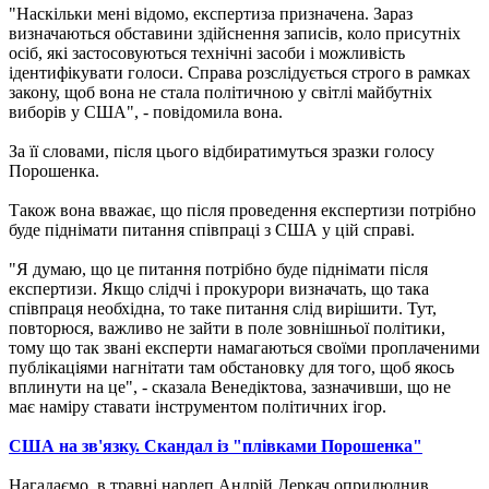
"Наскільки мені відомо, експертиза призначена. Зараз
визначаються обставини здійснення записів, коло присутніх
осіб, які застосовуються технічні засоби і можливість
ідентифікувати голоси. Справа розслідується строго в рамках
закону, щоб вона не стала політичною у світлі майбутніх
виборів у США", - повідомила вона.
За її словами, після цього відбиратимуться зразки голосу
Порошенка.
Також вона вважає, що після проведення експертизи потрібно
буде піднімати питання співпраці з США у цій справі.
"Я думаю, що це питання потрібно буде піднімати після
експертизи. Якщо слідчі і прокурори визначать, що така
співпраця необхідна, то таке питання слід вирішити. Тут,
повторюся, важливо не зайти в поле зовнішньої політики,
тому що так звані експерти намагаються своїми проплаченими
публікаціями нагнітати там обстановку для того, щоб якось
вплинути на це", - сказала Венедіктова, зазначивши, що не
має наміру ставати інструментом політичних ігор.
США на зв'язку. Скандал із "плівками Порошенка"
Нагадаємо, в травні нардеп Андрій Деркач оприлюднив