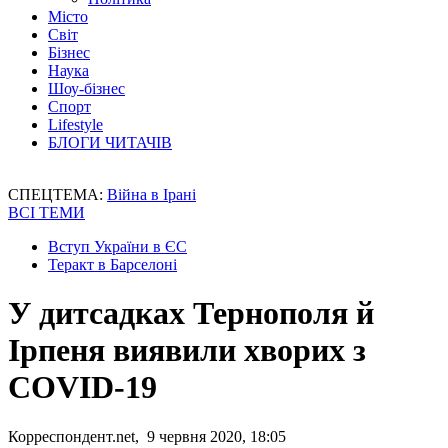
Місто
Світ
Бізнес
Наука
Шоу-бізнес
Спорт
Lifestyle
БЛОГИ ЧИТАЧІВ
СПЕЦТЕМА:
Війна в Ірані
ВСІ ТЕМИ
Вступ України в ЄС
Теракт в Барселоні
У дитсадках Тернополя й
Ірпеня виявили хворих з
COVID-19
Корреспондент.net, 9 червня 2020, 18:05