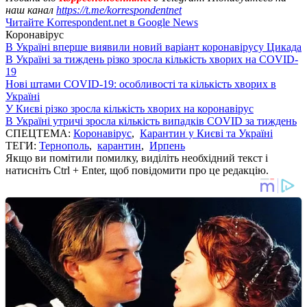
наш канал
https://t.me/korrespondentnet
Читайте Korrespondent.net в Google News
Коронавірус
В Україні вперше виявили новий варіант коронавірусу Цикада
В Україні за тиждень різко зросла кількість хворих на COVID-
19
Нові штами COVID-19: особливості та кількість хворих в
Україні
У Києві різко зросла кількість хворих на коронавірус
В Україні утричі зросла кількість випадків COVID за тиждень
СПЕЦТЕМА:
Коронавірус
,
Карантин у Києві та Україні
ТЕГИ:
Тернополь
,
карантин
,
Ирпень
Якщо ви помітили помилку, виділіть необхідний текст і
натисніть Ctrl + Enter, щоб повідомити про це редакцію.