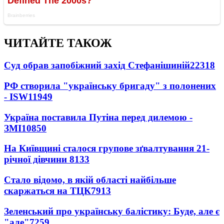
ЧИТАЙТЕ ТАКОЖ
Суд обрав запобіжний захід Стефанішиній
22318
РФ створила "українську бригаду" з полонених
- ISW
11949
Україна поставила Путіна перед дилемою -
ЗМІ
10850
На Київщині сталося групове зґвалтування 21-
річної дівчини
8133
Стало відомо, в якій області найбільше
скаржаться на ТЦК
7913
Зеленський про українську балістику: Буде, але є
"але"
7259