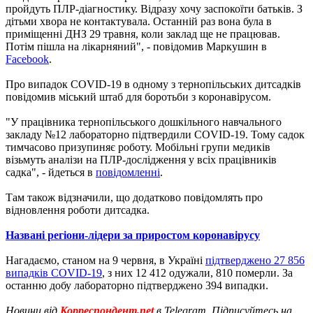
пройдуть ПЛР-діагностику. Відразу хочу заспокоїти батьків. З
дітьми хвора не контактувала. Останній раз вона була в
приміщенні ДНЗ 29 травня, коли заклад ще не працював.
Потім пішла на лікарняний", - повідомив Маркушин в
Facebook
.
Про випадок COVID-19 в одному з тернопільських дитсадків
повідомив міський штаб для боротьби з коронавірусом.
"У працівника тернопільського дошкільного навчального
закладу №12 лабораторно підтвердили COVID-19. Тому садок
тимчасово призупиняє роботу. Мобільні групи медиків
візьмуть аналізи на ПЛР-дослідження у всіх працівників
садка", - йдеться в
повідомленні
.
Там також відзначили, що додатково повідомлять про
відновлення роботи дитсадка.
Названі регіони-лідери за приростом коронавірусу
Нагадаємо, станом на 9 червня, в Україні
підтверджено 27 856
випадків COVID-19
, з них 12 412 одужали, 810 померли. За
останню добу лабораторно підтверджено 394 випадки.
Новини від
Корреспондент.net
в Telegram. Підписуйтесь на