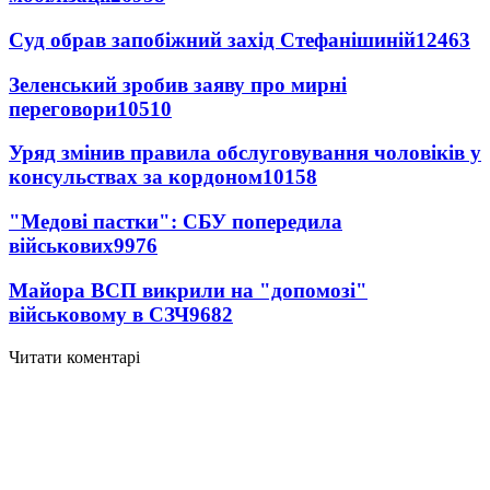
Суд обрав запобіжний захід Стефанішиній
12463
Зеленський зробив заяву про мирні
переговори
10510
Уряд змінив правила обслуговування чоловіків у
консульствах за кордоном
10158
"Медові пастки": СБУ попередила
військових
9976
Майора ВСП викрили на "допомозі"
військовому в СЗЧ
9682
Читати коментарі