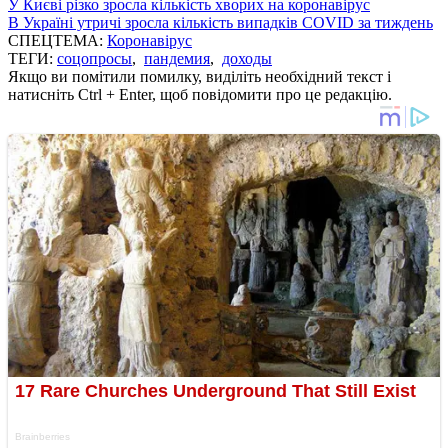
У Києві різко зросла кількість хворих на коронавірус
В Україні утричі зросла кількість випадків COVID за тиждень
СПЕЦТЕМА:
Коронавірус
ТЕГИ:
соцопросы
,
пандемия
,
доходы
Якщо ви помітили помилку, виділіть необхідний текст і
натисніть Ctrl + Enter, щоб повідомити про це редакцію.