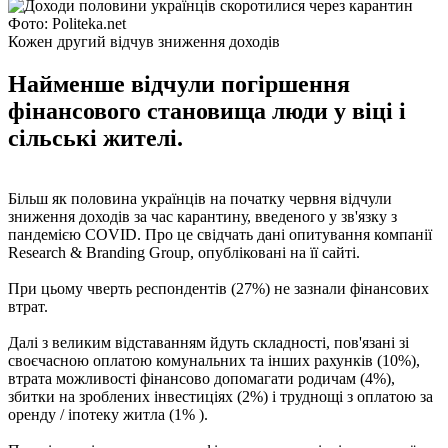
Фото: Politeka.net
Кожен другий відчув зниження доходів
Найменше відчули погіршення
фінансового становища люди у віці і
сільські жителі.
Більш як половина українців на початку червня відчули
зниження доходів за час карантину, введеного у зв'язку з
пандемією COVID. Про це свідчать дані опитування компанії
Research & Branding Group, опубліковані на її сайті.
При цьому чверть респондентів (27%) не зазнали фінансових
втрат.
Далі з великим відставанням йдуть складності, пов'язані зі
своєчасною оплатою комунальних та інших рахунків (10%),
втрата можливості фінансово допомагати родичам (4%),
збитки на зроблених інвестиціях (2%) і труднощі з оплатою за
оренду / іпотеку житла (1% ).