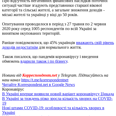
Про відсутність негативних фінансових наслідків поточної
ситуації частіше згадують представники старшої вікової
категорії та сільські жителі, а загальне зниження доходів -
міські жителі та українці у віці до 50 років.
Опитування проводилося в період з 27 травня по 2 червня
2020 року серед 1005 респондентів по всій Україні за
винятком окупованих територій.
Раніше повідомлялося, що 45% українців
вважають свій рівень
доходів недостатнім
для нормального життя.
Також писалося, що пандемія коронавірусу і введення
обмежень
вдарили також і по бізнесу
.
Новини від
Корреспондент.net
у Telegram. Підписуйтесь на
наш канал
https://t.me/korrespondentnet
Читайте Korrespondent.net в Google News
Коронавірус
В Україні вперше виявили новий варіант коронавірусу Цикада
В Україні за тиждень різко зросла кількість хворих на COVID-
19
Нові штами COVID-19: особливості та кількість хворих в
Україні