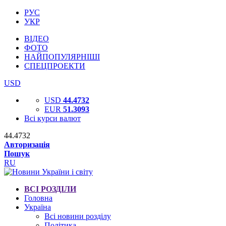
РУС
УКР
ВІДЕО
ФОТО
НАЙПОПУЛЯРНІШІ
СПЕЦПРОЕКТИ
USD
USD
44.4732
EUR
51.3093
Всі курси валют
44.4732
Авторизація
Пошук
RU
ВСІ РОЗДІЛИ
Головна
Україна
Всі новини розділу
Політика