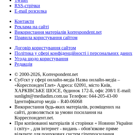
Twitter
RSS-стрічки
E-mail розсилка
Контакти
Реклама на сайті
Використання матеріалів korrespondent.net
Правила користування сайтом
Договір користування сайтом
Політика у сфері конфіденційності і персональних даних
Угода щодо користування
Редакція
© 2000-2026, Korrespondent.net
Суб'єкт у сфері онлайн-медіа Назва онлайн-медіа –
«КореспонденТ.net» Адреса: 02091, місто Київ,
ХАРКІВСЬКЕ ШОСЕ, будинок 172-Б, офіс 208/1 E-mail:
sunlight@mediadim.com.ua
Телефон: 044-205-43-00
Ідентифікатор медіа – R40-06068
Використання будь-яких матеріалів, розміщених на
сайті, дозволяється за умови посилання на
Корреспондент.net.
При копіюванні матеріалів зі сторінки « Новини України
і світу» , для інтернет - видань - обов'язкове пряме
відкрите для пошукових систем гіперпосилання .