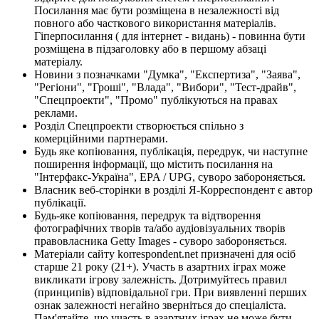
Посилання має бути розміщена в незалежності від
повного або часткового використання матеріалів.
Гіперпосилання ( для інтернет - видань) - повинна бути
розміщена в підзаголовку або в першому абзаці
матеріалу.
Новини з позначками "Думка", "Експертиза", "Заява",
"Регіони", "Гроші", "Влада", "Вибори", "Тест-драйв",
"Спецпроекти", "Промо" публікуються на правах
реклами.
Розділ Спецпроекти створюється спільно з
комерційними партнерами.
Будь яке копіювання, публікація, передрук, чи наступне
поширення інформації, що містить посилання на
"Інтерфакс-Україна", EPA / UPG, суворо забороняється.
Власник веб-сторінки в розділі Я-Корреспондент є автор
публікації.
Будь-яке копіювання, передрук та відтворення
фотографічних творів та/або аудіовізуальних творів
правовласника Getty Images - суворо забороняється.
Матеріали сайту korrespondent.net призначені для осіб
старше 21 року (21+). Участь в азартних іграх може
викликати ігрову залежність. Дотримуйтесь правил
(принципів) відповідальної гри. При виявленні перших
ознак залежності негайно зверніться до спеціаліста.
Пам'ятайте, що участь в азартних іграх не може бути