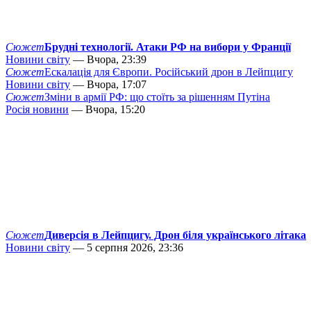
Сюжет
Брудні технології. Атаки РФ на вибори у Франції
Новини світу
— Вчора, 23:39
Сюжет
Ескалація для Європи. Російський дрон в Лейпцигу
Новини світу
— Вчора, 17:07
Сюжет
Зміни в армії РФ: що стоїть за рішенням Путіна
Росія новини
— Вчора, 15:20
Сюжет
Диверсія в Лейпцигу. Дрон біля українського літака
Новини світу
— 5 серпня 2026, 23:36