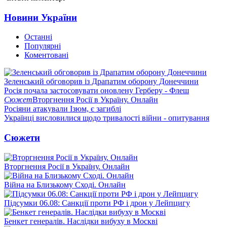
Новини України
Останні
Популярні
Коментовані
Зеленський обговорив із Драпатим оборону Донеччини
Росія почала застосовувати оновлену Герберу - Флеш
Сюжет
Вторгнення Росії в Україну. Онлайн
Росіяни атакували Ізюм, є загиблі
Українці висловилися щодо тривалості війни - опитування
Сюжети
Вторгнення Росії в Україну. Онлайн
Війна на Близькому Сході. Онлайн
Підсумки 06.08: Санкції проти РФ і дрон у Лейпцигу
Бенкет генералів. Наслідки вибуху в Москві