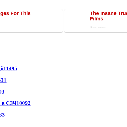
ії
11495
631
93
 в СЗЧ
10092
83