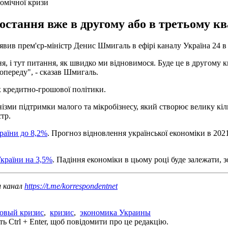
омічної кризи
стання вже в другому або в третьому ква
явив прем'єр-міністр Денис Шмигаль в ефірі каналу Україна 24 в 
я, і тут питання, як швидко ми відновимося. Буде це в другому к
опереду", - сказав Шмигаль.
х кредитно-грошової політики.
ми підтримки малого та мікробізнесу, який створює велику кіль
стр.
аїни до 8,2%
. Прогноз відновлення української економіки в 202
країни на 3,5%
. Падіння економіки в цьому році буде залежати, з
ш канал
https://t.me/korrespondentnet
овый кризис
,
кризис
,
экономика Украины
ь Ctrl + Enter, щоб повідомити про це редакцію.