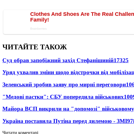
ЧИТАЙТЕ ТАКОЖ
Суд обрав запобіжний захід Стефанішиній
17325
Уряд ухвалив зміни щодо відстрочки від мобілізац
Зеленський зробив заяву про мирні переговори
10
"Медові пастки": СБУ попередила військових
100
Майора ВСП викрили на "допомозі" військовому
Україна поставила Путіна перед дилемою - ЗМІ
97
Читати коментарі