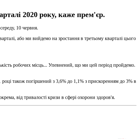
рталі 2020 року, каже прем'єр.
середу, 10 червня.
варталі, або ми вийдемо на зростання в третьому кварталі цього
кість робочих місць... Упевнений, що ми цей період пройдемо.
1 році також погіршений з 3,6% до 1,1% з прискоренням до 3% в
окрема, від тривалості кризи в сфері охорони здоров'я.