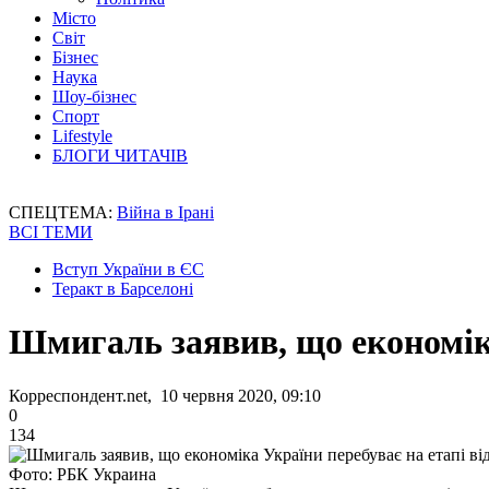
Місто
Світ
Бізнес
Наука
Шоу-бізнес
Спорт
Lifestyle
БЛОГИ ЧИТАЧІВ
СПЕЦТЕМА:
Війна в Ірані
ВСІ ТЕМИ
Вступ України в ЄС
Теракт в Барселоні
Шмигаль заявив, що економіка
Корреспондент.net, 10 червня 2020, 09:10
0
134
Фото: РБК Украина