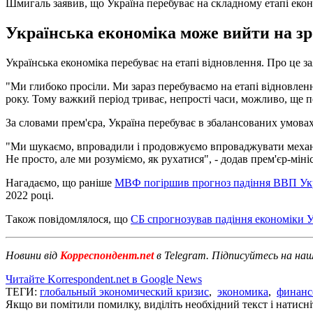
Шмигаль заявив, що Україна перебуває на складному етапі екон
Українська економіка може вийти на зро
Українська економіка перебуває на етапі відновлення. Про це за
"Ми глибоко просіли. Ми зараз перебуваємо на етапі відновленн
року. Тому важкий період триває, непрості часи, можливо, ще п
За словами прем'єра, Україна перебуває в збалансованих умова
"Ми шукаємо, впровадили і продовжуємо впроваджувати механіз
Не просто, але ми розуміємо, як рухатися", - додав прем'єр-міні
Нагадаємо, що раніше
МВФ погіршив прогноз падіння ВВП Укр
2022 році.
Також повідомлялося, що
СБ спрогнозував падіння економіки У
Новини від
Корреспондент.net
в Telegram. Підписуйтесь на на
Читайте Korrespondent.net в Google News
ТЕГИ:
глобальный экономический кризис
,
экономика
,
финанс
Якщо ви помітили помилку, виділіть необхідний текст і натисніт