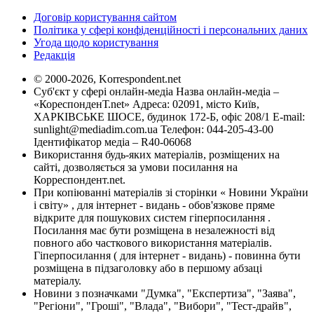
Договір користування сайтом
Політика у сфері конфіденційності і персональних даних
Угода щодо користування
Редакція
© 2000-2026, Korrespondent.net
Суб'єкт у сфері онлайн-медіа Назва онлайн-медіа –
«КореспонденТ.net» Адреса: 02091, місто Київ,
ХАРКІВСЬКЕ ШОСЕ, будинок 172-Б, офіс 208/1 E-mail:
sunlight@mediadim.com.ua
Телефон: 044-205-43-00
Ідентифікатор медіа – R40-06068
Використання будь-яких матеріалів, розміщених на
сайті, дозволяється за умови посилання на
Корреспондент.net.
При копіюванні матеріалів зі сторінки « Новини України
і світу» , для інтернет - видань - обов'язкове пряме
відкрите для пошукових систем гіперпосилання .
Посилання має бути розміщена в незалежності від
повного або часткового використання матеріалів.
Гіперпосилання ( для інтернет - видань) - повинна бути
розміщена в підзаголовку або в першому абзаці
матеріалу.
Новини з позначками "Думка", "Експертиза", "Заява",
"Регіони", "Гроші", "Влада", "Вибори", "Тест-драйв",