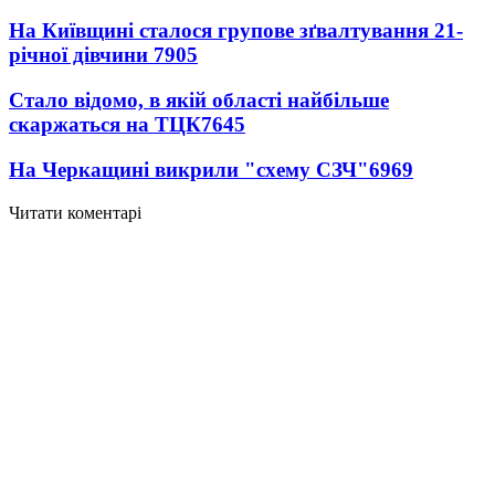
На Київщині сталося групове зґвалтування 21-
річної дівчини
7905
Стало відомо, в якій області найбільше
скаржаться на ТЦК
7645
На Черкащині викрили "схему СЗЧ"
6969
Читати коментарі