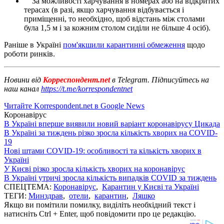
За можливості харчування в номерах або на відкритих
терасах (в разі, якщо харчування відбувається і
приміщенні, то необхідно, щоб відстань між столами
була 1,5 м і за кожним столом сиділи не більше 4 осіб).
Раніше в Україні
пом'якшили карантинні обмеження
щодо
роботи ринків.
Новини від
Корреспондент.net
в Telegram. Підписуйтесь на
наш канал
https://t.me/korrespondentnet
Читайте Korrespondent.net в Google News
Коронавірус
В Україні вперше виявили новий варіант коронавірусу Цикада
В Україні за тиждень різко зросла кількість хворих на COVID-
19
Нові штами COVID-19: особливості та кількість хворих в
Україні
У Києві різко зросла кількість хворих на коронавірус
В Україні утричі зросла кількість випадків COVID за тиждень
СПЕЦТЕМА:
Коронавірус
,
Карантин у Києві та Україні
ТЕГИ:
Минздрав
,
отели
,
карантин
,
Ляшко
Якщо ви помітили помилку, виділіть необхідний текст і
натисніть Ctrl + Enter, щоб повідомити про це редакцію.