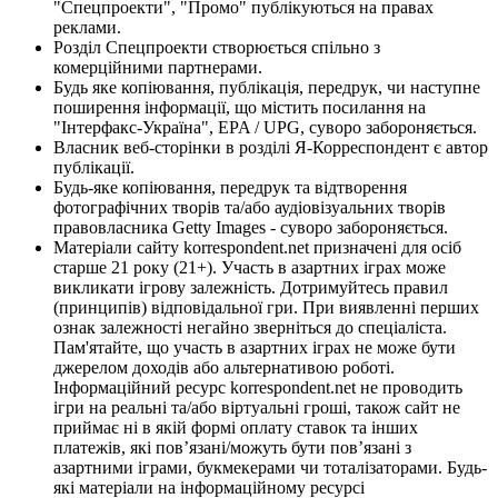
"Спецпроекти", "Промо" публікуються на правах
реклами.
Розділ Спецпроекти створюється спільно з
комерційними партнерами.
Будь яке копіювання, публікація, передрук, чи наступне
поширення інформації, що містить посилання на
"Інтерфакс-Україна", EPA / UPG, суворо забороняється.
Власник веб-сторінки в розділі Я-Корреспондент є автор
публікації.
Будь-яке копіювання, передрук та відтворення
фотографічних творів та/або аудіовізуальних творів
правовласника Getty Images - суворо забороняється.
Матеріали сайту korrespondent.net призначені для осіб
старше 21 року (21+). Участь в азартних іграх може
викликати ігрову залежність. Дотримуйтесь правил
(принципів) відповідальної гри. При виявленні перших
ознак залежності негайно зверніться до спеціаліста.
Пам'ятайте, що участь в азартних іграх не може бути
джерелом доходів або альтернативою роботі.
Інформаційний ресурс korrespondent.net не проводить
ігри на реальні та/або віртуальні гроші, також сайт не
приймає ні в якій формі оплату ставок та інших
платежів, які пов’язані/можуть бути пов’язані з
азартними іграми, букмекерами чи тоталізаторами. Будь-
які матеріали на інформаційному ресурсі