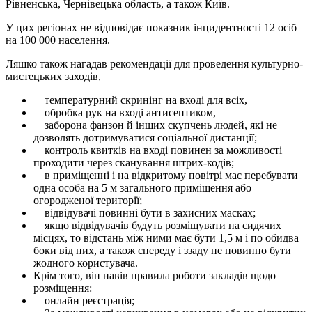
Рівненська, Чернівецька область, а також Київ.
У цих регіонах не відповідає показник інцидентності 12 осіб
на 100 000 населення.
Ляшко також нагадав рекомендації для проведення культурно-
мистецьких заходів,
температурний скринінг на вході для всіх,
обробка рук на вході антисептиком,
заборона фанзон й інших скупчень людей, які не
дозволять дотримуватися соціальної дистанції;
контроль квитків на вході повинен за можливості
проходити через сканування штрих-кодів;
в приміщенні і на відкритому повітрі має перебувати
одна особа на 5 м загального приміщення або
огородженої території;
відвідувачі повинні бути в захисних масках;
якщо відвідувачів будуть розміщувати на сидячих
місцях, то відстань між ними має бути 1,5 м і по обидва
боки від них, а також спереду і ззаду не повинно бути
жодного користувача.
Крім того, він навів правила роботи закладів щодо
розміщення:
онлайн реєстрація;