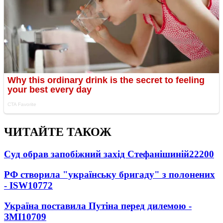
ЧИТАЙТЕ ТАКОЖ
Суд обрав запобіжний захід Стефанішиній
22200
РФ створила "українську бригаду" з полонених
- ISW
10772
Україна поставила Путіна перед дилемою -
ЗМІ
10709