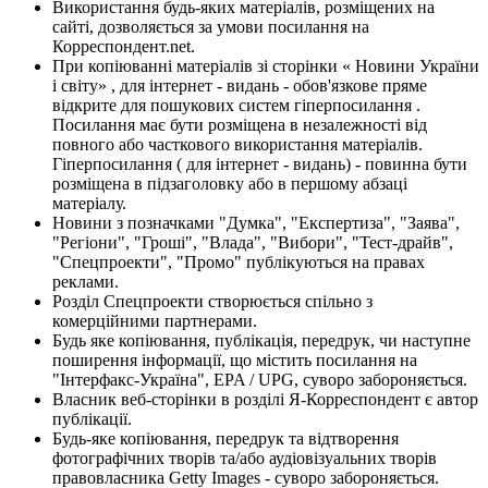
Використання будь-яких матеріалів, розміщених на
сайті, дозволяється за умови посилання на
Корреспондент.net.
При копіюванні матеріалів зі сторінки « Новини України
і світу» , для інтернет - видань - обов'язкове пряме
відкрите для пошукових систем гіперпосилання .
Посилання має бути розміщена в незалежності від
повного або часткового використання матеріалів.
Гіперпосилання ( для інтернет - видань) - повинна бути
розміщена в підзаголовку або в першому абзаці
матеріалу.
Новини з позначками "Думка", "Експертиза", "Заява",
"Регіони", "Гроші", "Влада", "Вибори", "Тест-драйв",
"Спецпроекти", "Промо" публікуються на правах
реклами.
Розділ Спецпроекти створюється спільно з
комерційними партнерами.
Будь яке копіювання, публікація, передрук, чи наступне
поширення інформації, що містить посилання на
"Інтерфакс-Україна", EPA / UPG, суворо забороняється.
Власник веб-сторінки в розділі Я-Корреспондент є автор
публікації.
Будь-яке копіювання, передрук та відтворення
фотографічних творів та/або аудіовізуальних творів
правовласника Getty Images - суворо забороняється.