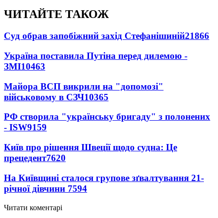
ЧИТАЙТЕ ТАКОЖ
Суд обрав запобіжний захід Стефанішиній
21866
Україна поставила Путіна перед дилемою -
ЗМІ
10463
Майора ВСП викрили на "допомозі"
військовому в СЗЧ
10365
РФ створила "українську бригаду" з полонених
- ISW
9159
Київ про рішення Швеції щодо судна: Це
прецедент
7620
На Київщині сталося групове зґвалтування 21-
річної дівчини
7594
Читати коментарі