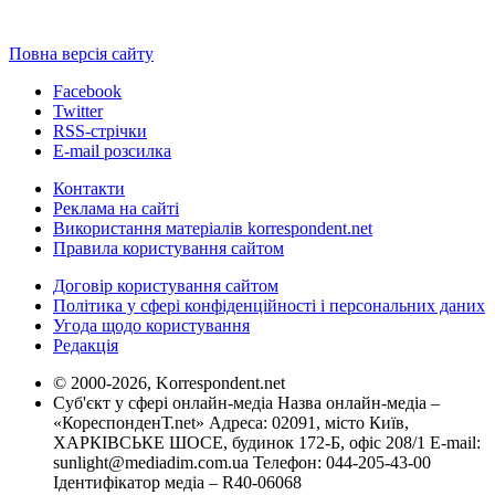
Повна версія сайту
Facebook
Twitter
RSS-стрічки
E-mail розсилка
Контакти
Реклама на сайті
Використання матеріалів korrespondent.net
Правила користування сайтом
Договір користування сайтом
Політика у сфері конфіденційності і персональних даних
Угода щодо користування
Редакція
© 2000-2026, Korrespondent.net
Суб'єкт у сфері онлайн-медіа Назва онлайн-медіа –
«КореспонденТ.net» Адреса: 02091, місто Київ,
ХАРКІВСЬКЕ ШОСЕ, будинок 172-Б, офіс 208/1 E-mail:
sunlight@mediadim.com.ua
Телефон: 044-205-43-00
Ідентифікатор медіа – R40-06068