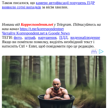
Також писалося, що
камери автофіксації порушень ПДР
виявили сотні випадків
за вісім хвилин.
Новини від
Корреспондент.net
у Telegram. Підписуйтесь на
наш канал
https://t.me/korrespondentnet
Читайте Korrespondent.net в Google News
ТЕГИ:
фото
,
штраф
,
нарушения
,
ПДД
,
видеонаблюдение
Якщо ви помітили помилку, виділіть необхідний текст і
натисніть Ctrl + Enter, щоб повідомити про це редакцію.