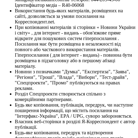
Ідентифікатор медіа – R40-06068
Використання будь-яких матеріалів, розміщених на
сайті, дозволяється за умови посилання на
Корреспондент.net.
При копіюванні матеріалів зі сторінки « Новини України
і світу» , для інтернет - видань - обов'язкове пряме
відкрите для пошукових систем гіперпосилання .
Посилання має бути розміщена в незалежності від
повного або часткового використання матеріалів.
Гіперпосилання ( для інтернет - видань) - повинна бути
розміщена в підзаголовку або в першому абзаці
матеріалу.
Новини з позначками "Думка", "Експертиза", "Заява",
"Регіони", "Гроші", "Влада", "Вибори", "Тест-драйв",
"Спецпроекти", "Промо" публікуються на правах
реклами.
Розділ Спецпроекти створюється спільно з
комерційними партнерами.
Будь яке копіювання, публікація, передрук, чи наступне
поширення інформації, що містить посилання на
"Інтерфакс-Україна", EPA / UPG, суворо забороняється.
Власник веб-сторінки в розділі Я-Корреспондент є автор
публікації.
Будь-яке копіювання, передрук та відтворення