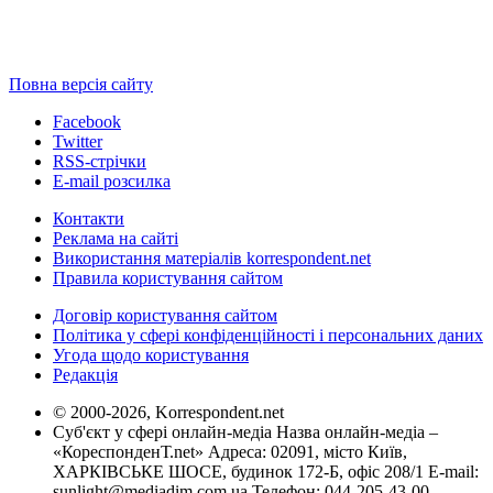
Повна версія сайту
Facebook
Twitter
RSS-стрічки
E-mail розсилка
Контакти
Реклама на сайті
Використання матеріалів korrespondent.net
Правила користування сайтом
Договір користування сайтом
Політика у сфері конфіденційності і персональних даних
Угода щодо користування
Редакція
© 2000-2026, Korrespondent.net
Суб'єкт у сфері онлайн-медіа Назва онлайн-медіа –
«КореспонденТ.net» Адреса: 02091, місто Київ,
ХАРКІВСЬКЕ ШОСЕ, будинок 172-Б, офіс 208/1 E-mail:
sunlight@mediadim.com.ua
Телефон: 044-205-43-00