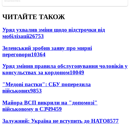
ЧИТАЙТЕ ТАКОЖ
Уряд ухвалив зміни щодо відстрочки від
мобілізації
26753
Зеленський зробив заяву про мирні
переговори
10364
Уряд змінив правила обслуговування чоловіків у
консульствах за кордоном
10049
"Медові пастки": СБУ попередила
військових
9853
Майора ВСП викрили на "допомозі"
військовому в СЗЧ
9459
Залужний: Україна не вступить до НАТО
8577