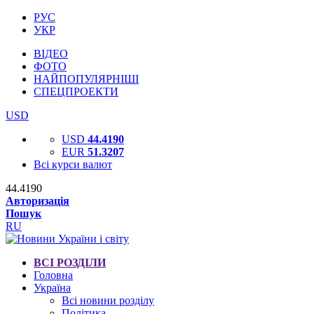
РУС
УКР
ВІДЕО
ФОТО
НАЙПОПУЛЯРНІШІ
СПЕЦПРОЕКТИ
USD
USD
44.4190
EUR
51.3207
Всі курси валют
44.4190
Авторизація
Пошук
RU
ВСІ РОЗДІЛИ
Головна
Україна
Всі новини розділу
Політика