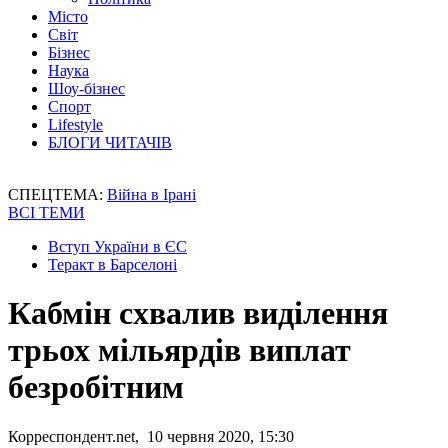
Місто
Світ
Бізнес
Наука
Шоу-бізнес
Спорт
Lifestyle
БЛОГИ ЧИТАЧІВ
СПЕЦТЕМА:
Війна в Ірані
ВСІ ТЕМИ
Вступ України в ЄС
Теракт в Барселоні
Кабмін схвалив виділення
трьох мільярдів виплат
безробітним
Корреспондент.net, 10 червня 2020, 15:30