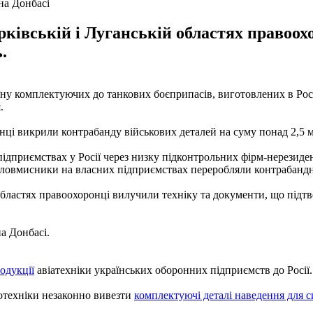
на Донбасі
рківській і Луганській областях правоох
.
ну комплектуючих до танкових боєприпасів, виготовлених в Росі
.
нці викрили контрабанду військових деталей на суму понад 2,5 
ідприємствах у Росії через низку підконтрольних фірм-нерезиден
 зловмисники на власних підприємствах переробляли контрабандні
 областях правоохоронці вилучили техніку та документи, що підт
а Донбасі.
одукції
авіатехніки українських оборонних підприємств до Росії.
отехніки незаконно вивезти
комплектуючі деталі наведення для