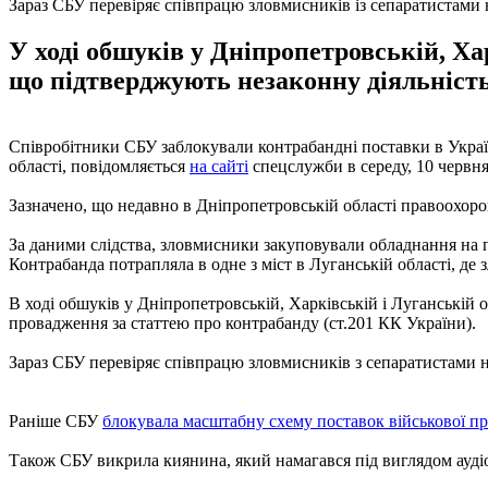
Зараз СБУ перевіряє співпрацю зловмисників із сепаратистами 
У ході обшуків у Дніпропетровській, Ха
що підтверджують незаконну діяльність
Співробітники СБУ заблокували контрабандні поставки в Украї
області, повідомляється
на сайті
спецслужби в середу, 10 червня
Зазначено, що недавно в Дніпропетровській області правоохоро
За даними слідства, зловмисники закуповували обладнання на п
Контрабанда потрапляла в одне з міст в Луганській області, де
В ході обшуків у Дніпропетровській, Харківській і Луганській
провадження за статтею про контрабанду (ст.201 КК України).
Зараз СБУ перевіряє співпрацю зловмисників з сепаратистами н
Раніше СБУ
блокувала масштабну схему поставок військової пр
Також СБУ викрила киянина, який намагався під виглядом ауді