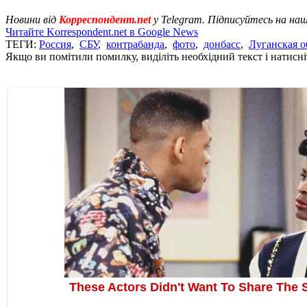
Новини від
Корреспондент.net
у Telegram. Підписуйтесь на на
Читайте Korrespondent.net в Google News
ТЕГИ:
Россия
,
СБУ
,
контрабанда
,
фото
,
донбасс
,
Луганская о
Якщо ви помітили помилку, виділіть необхідний текст і натисніт