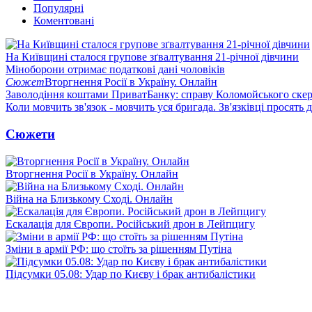
Популярні
Коментовані
На Київщині сталося групове зґвалтування 21-річної дівчини
Міноборони отримає податкові дані чоловіків
Сюжет
Вторгнення Росії в Україну. Онлайн
Заволодіння коштами ПриватБанку: справу Коломойського скер
Коли мовчить зв'язок - мовчить уся бригада. Зв'язківці просять
Сюжети
Вторгнення Росії в Україну. Онлайн
Війна на Близькому Сході. Онлайн
Ескалація для Європи. Російський дрон в Лейпцигу
Зміни в армії РФ: що стоїть за рішенням Путіна
Підсумки 05.08: Удар по Києву і брак антибалістики