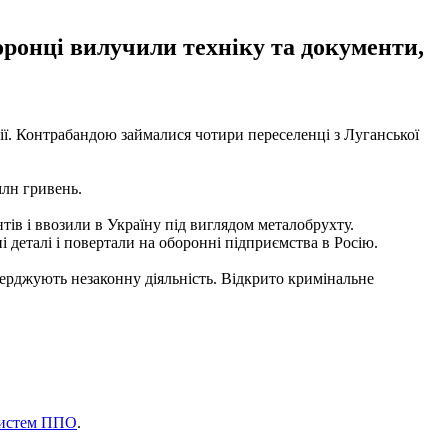
оронці вилучили техніку та документи,
ї. Контрабандою займалися чотири переселенці з Луганської
млн гривень.
тів і ввозили в Україну під виглядом металобрухту.
 деталі і повертали на оборонні підприємства в Росію.
верджують незаконну діяльність. Відкрито кримінальне
 систем ППО
.