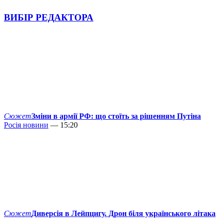
ВИБІР РЕДАКТОРА
Сюжет
Зміни в армії РФ: що стоїть за рішенням Путіна
Росія новини
— 15:20
Сюжет
Диверсія в Лейпцигу. Дрон біля українського літака