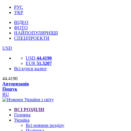
РУС
УКР
ВІДЕО
ФОТО
НАЙПОПУЛЯРНІШІ
СПЕЦПРОЕКТИ
USD
USD
44.4190
EUR
51.3207
Всі курси валют
44.4190
Авторизація
Пошук
RU
ВСІ РОЗДІЛИ
Головна
Україна
Всі новини розділу
Політика