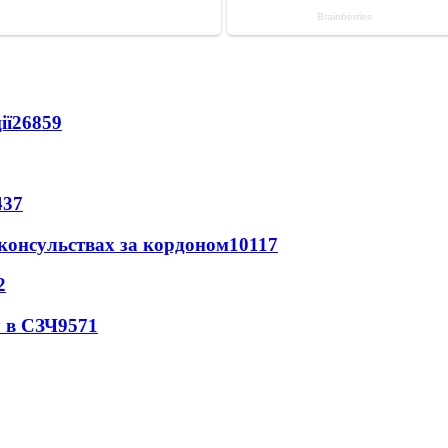
ії
26859
437
 консульствах за кордоном
10117
2
 в СЗЧ
9571