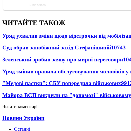
ЧИТАЙТЕ ТАКОЖ
Уряд ухвалив зміни щодо відстрочки від мобілізац
Суд обрав запобіжний захід Стефанішиній
10743
Зеленський зробив заяву про мирні переговори
10
Уряд змінив правила обслуговування чоловіків у
"Медові пастки": СБУ попередила військових
991
Майора ВСП викрили на "допомозі" військовому
Читати коментарі
Новини України
Останні