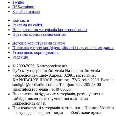
Twitter
RSS-стрічки
E-mail розсилка
Контакти
Реклама на сайті
Використання матеріалів korrespondent.net
Правила користування сайтом
Договір користування сайтом
Політика у сфері конфіденційності і персональних даних
Угода щодо користування
Редакція
© 2000-2026, Korrespondent.net
Суб'єкт у сфері онлайн-медіа Назва онлайн-медіа –
«КореспонденТ.net» Адреса: 02091, місто Київ,
ХАРКІВСЬКЕ ШОСЕ, будинок 172-Б, офіс 208/1 E-mail:
sunlight@mediadim.com.ua
Телефон: 044-205-43-00
Ідентифікатор медіа – R40-06068
Використання будь-яких матеріалів, розміщених на
сайті, дозволяється за умови посилання на
Корреспондент.net.
При копіюванні матеріалів зі сторінки « Новини України
і світу» , для інтернет - видань - обов'язкове пряме