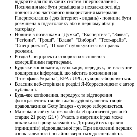
відкрите для пошукових систем гіперпосилання .
Посилання має бути розміщена в незалежності від
повного або часткового використання матеріалів.
Гіперпосилання ( для інтернет - видань) - повинна бути
розміщена в підзаголовку або в першому абзаці
матеріалу.
Новини з позначками "Думка", "Експертиза", "Заява",
"Регіони", "Гроші", "Влада", "Вибори", "Тест-драйв",
"Спецпроекти", "Промо" публікуються на правах
реклами.
Розділ Спецпроекти створюється спільно з
комерційними партнерами.
Будь яке копіювання, публікація, передрук, чи наступне
поширення інформації, що містить посилання на
"Інтерфакс-Україна", EPA / UPG, суворо забороняється.
Власник веб-сторінки в розділі Я-Корреспондент є автор
публікації.
Будь-яке копіювання, передрук та відтворення
фотографічних творів та/або аудіовізуальних творів
правовласника Getty Images - суворо забороняється.
Матеріали сайту korrespondent.net призначені для осіб
старше 21 року (21+). Участь в азартних іграх може
викликати ігрову залежність. Дотримуйтесь правил
(принципів) відповідальної гри. При виявленні перших
ознак залежності негайно зверніться до спеціаліста.