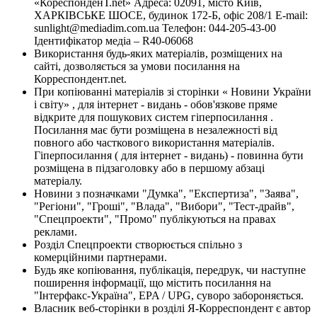
«КореспонденТ.net» Адреса: 02091, місто Київ,
ХАРКІВСЬКЕ ШОСЕ, будинок 172-Б, офіс 208/1 E-mail:
sunlight@mediadim.com.ua
Телефон: 044-205-43-00
Ідентифікатор медіа – R40-06068
Використання будь-яких матеріалів, розміщених на
сайті, дозволяється за умови посилання на
Корреспондент.net.
При копіюванні матеріалів зі сторінки « Новини України
і світу» , для інтернет - видань - обов'язкове пряме
відкрите для пошукових систем гіперпосилання .
Посилання має бути розміщена в незалежності від
повного або часткового використання матеріалів.
Гіперпосилання ( для інтернет - видань) - повинна бути
розміщена в підзаголовку або в першому абзаці
матеріалу.
Новини з позначками "Думка", "Експертиза", "Заява",
"Регіони", "Гроші", "Влада", "Вибори", "Тест-драйв",
"Спецпроекти", "Промо" публікуються на правах
реклами.
Розділ Спецпроекти створюється спільно з
комерційними партнерами.
Будь яке копіювання, публікація, передрук, чи наступне
поширення інформації, що містить посилання на
"Інтерфакс-Україна", EPA / UPG, суворо забороняється.
Власник веб-сторінки в розділі Я-Корреспондент є автор