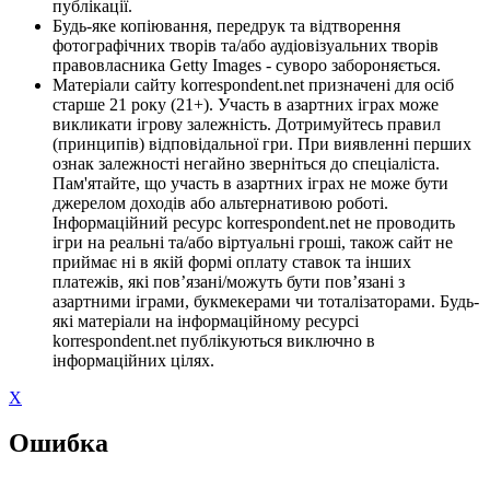
публікації.
Будь-яке копіювання, передрук та відтворення
фотографічних творів та/або аудіовізуальних творів
правовласника Getty Images - суворо забороняється.
Матеріали сайту korrespondent.net призначені для осіб
старше 21 року (21+). Участь в азартних іграх може
викликати ігрову залежність. Дотримуйтесь правил
(принципів) відповідальної гри. При виявленні перших
ознак залежності негайно зверніться до спеціаліста.
Пам'ятайте, що участь в азартних іграх не може бути
джерелом доходів або альтернативою роботі.
Інформаційний ресурс korrespondent.net не проводить
ігри на реальні та/або віртуальні гроші, також сайт не
приймає ні в якій формі оплату ставок та інших
платежів, які пов’язані/можуть бути пов’язані з
азартними іграми, букмекерами чи тоталізаторами. Будь-
які матеріали на інформаційному ресурсі
korrespondent.net публікуються виключно в
інформаційних цілях.
X
Ошибка