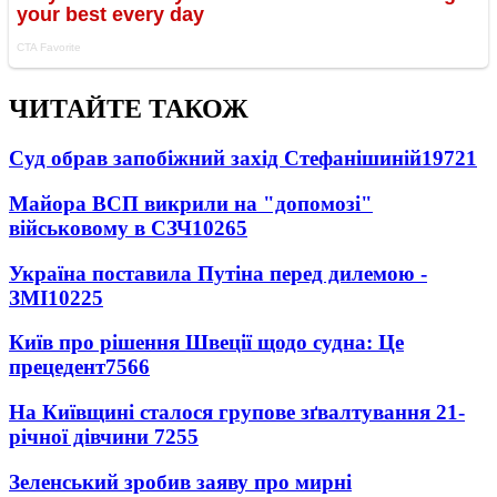
ЧИТАЙТЕ ТАКОЖ
Суд обрав запобіжний захід Стефанішиній
19721
Майора ВСП викрили на "допомозі"
військовому в СЗЧ
10265
Україна поставила Путіна перед дилемою -
ЗМІ
10225
Київ про рішення Швеції щодо судна: Це
прецедент
7566
На Київщині сталося групове зґвалтування 21-
річної дівчини
7255
Зеленський зробив заяву про мирні