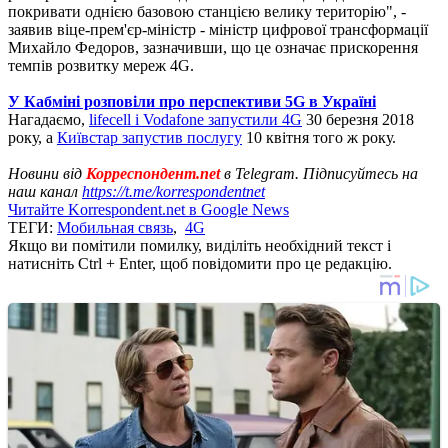
покривати однією базовою станцією велику територію", -
заявив віце-прем'єр-міністр - міністр цифрової трансформації
Михайло Федоров, зазначивши, що це означає прискорення
темпів розвитку мереж 4G.
У Кабміні розповіли про перспективи 5G в Україні
Нагадаємо,
lifecell і Vodafone запустили 4G
30 березня 2018
року, а
Київстар запустив послугу
10 квітня того ж року.
Новини від
Корреспондент.net
в Telegram. Підписуйтесь на
наш канал
https://t.me/korrespondentnet
Читайте Korrespondent.net в Google News
ТЕГИ:
Мобильная связь
,
4G
Якщо ви помітили помилку, виділіть необхідний текст і
натисніть Ctrl + Enter, щоб повідомити про це редакцію.