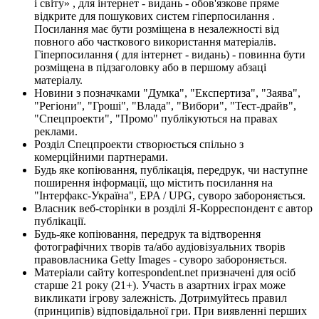
і світу» , для інтернет - видань - обов'язкове пряме
відкрите для пошукових систем гіперпосилання .
Посилання має бути розміщена в незалежності від
повного або часткового використання матеріалів.
Гіперпосилання ( для інтернет - видань) - повинна бути
розміщена в підзаголовку або в першому абзаці
матеріалу.
Новини з позначками "Думка", "Експертиза", "Заява",
"Регіони", "Гроші", "Влада", "Вибори", "Тест-драйв",
"Спецпроекти", "Промо" публікуються на правах
реклами.
Розділ Спецпроекти створюється спільно з
комерційними партнерами.
Будь яке копіювання, публікація, передрук, чи наступне
поширення інформації, що містить посилання на
"Інтерфакс-Україна", EPA / UPG, суворо забороняється.
Власник веб-сторінки в розділі Я-Корреспондент є автор
публікації.
Будь-яке копіювання, передрук та відтворення
фотографічних творів та/або аудіовізуальних творів
правовласника Getty Images - суворо забороняється.
Матеріали сайту korrespondent.net призначені для осіб
старше 21 року (21+). Участь в азартних іграх може
викликати ігрову залежність. Дотримуйтесь правил
(принципів) відповідальної гри. При виявленні перших