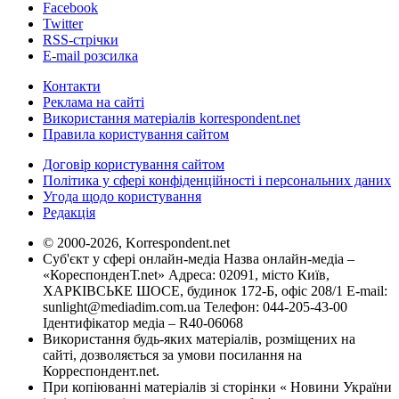
Facebook
Twitter
RSS-стрічки
E-mail розсилка
Контакти
Реклама на сайті
Використання матеріалів korrespondent.net
Правила користування сайтом
Договір користування сайтом
Політика у сфері конфіденційності і персональних даних
Угода щодо користування
Редакція
© 2000-2026, Korrespondent.net
Суб'єкт у сфері онлайн-медіа Назва онлайн-медіа –
«КореспонденТ.net» Адреса: 02091, місто Київ,
ХАРКІВСЬКЕ ШОСЕ, будинок 172-Б, офіс 208/1 E-mail:
sunlight@mediadim.com.ua
Телефон: 044-205-43-00
Ідентифікатор медіа – R40-06068
Використання будь-яких матеріалів, розміщених на
сайті, дозволяється за умови посилання на
Корреспондент.net.
При копіюванні матеріалів зі сторінки « Новини України