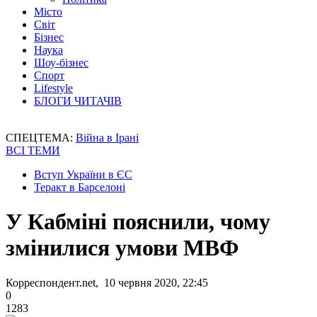
Місто
Світ
Бізнес
Наука
Шоу-бізнес
Спорт
Lifestyle
БЛОГИ ЧИТАЧІВ
СПЕЦТЕМА:
Війна в Ірані
ВСІ ТЕМИ
Вступ України в ЄС
Теракт в Барселоні
У Кабміні пояснили, чому
змінилися умови МВФ
Корреспондент.net, 10 червня 2020, 22:45
0
1283