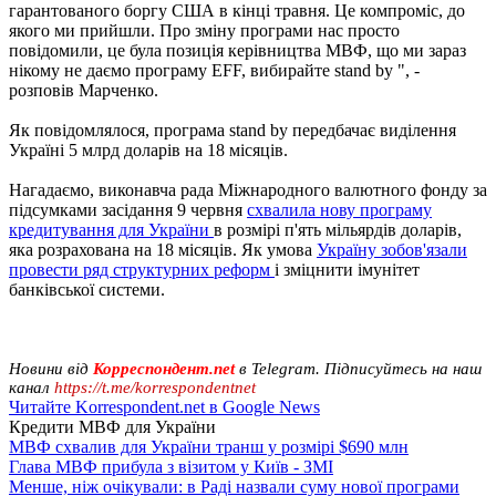
гарантованого боргу США в кінці травня. Це компроміс, до
якого ми прийшли. Про зміну програми нас просто
повідомили, це була позиція керівництва МВФ, що ми зараз
нікому не даємо програму ЕFF, вибирайте stand by ", -
розповів Марченко.
Як повідомлялося, програма stand by передбачає виділення
Україні 5 млрд доларів на 18 місяців.
Нагадаємо, виконавча рада Міжнародного валютного фонду за
підсумками засідання 9 червня
схвалила нову програму
кредитування для України
в розмірі п'ять мільярдів доларів,
яка розрахована на 18 місяців. Як умова
Україну зобов'язали
провести ряд структурних реформ
і зміцнити імунітет
банківської системи.
Новини від
Корреспондент.net
в Telegram. Підписуйтесь на наш
канал
https://t.me/korrespondentnet
Читайте Korrespondent.net в Google News
Кредити МВФ для України
МВФ схвалив для України транш у розмірі $690 млн
Глава МВФ прибула з візитом у Київ - ЗМІ
Менше, ніж очікували: в Раді назвали суму нової програми