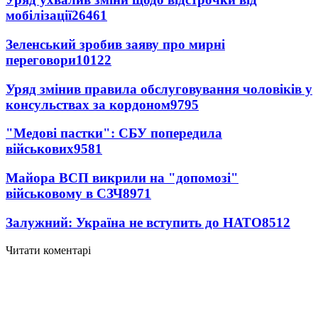
мобілізації
26461
Зеленський зробив заяву про мирні
переговори
10122
Уряд змінив правила обслуговування чоловіків у
консульствах за кордоном
9795
"Медові пастки": СБУ попередила
військових
9581
Майора ВСП викрили на "допомозі"
військовому в СЗЧ
8971
Залужний: Україна не вступить до НАТО
8512
Читати коментарі