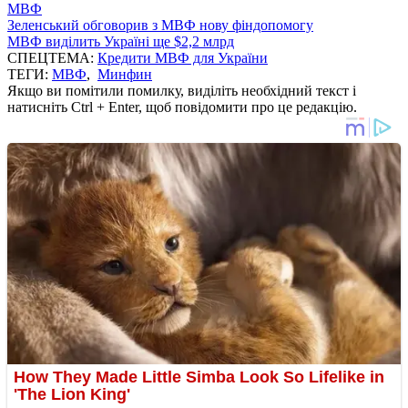
МВФ
Зеленський обговорив з МВФ нову фіндопомогу
МВФ виділить Україні ще $2,2 млрд
СПЕЦТЕМА:
Кредити МВФ для України
ТЕГИ:
МВФ
,
Минфин
Якщо ви помітили помилку, виділіть необхідний текст і
натисніть Ctrl + Enter, щоб повідомити про це редакцію.