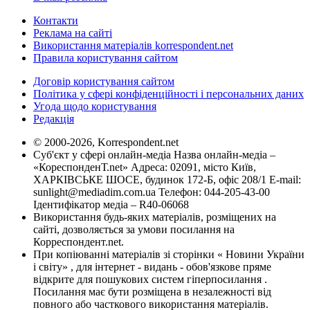
Контакти
Реклама на сайті
Використання матеріалів korrespondent.net
Правила користування сайтом
Договір користування сайтом
Політика у сфері конфіденційності і персональних даних
Угода щодо користування
Редакція
© 2000-2026, Korrespondent.net
Суб'єкт у сфері онлайн-медіа Назва онлайн-медіа –
«КореспонденТ.net» Адреса: 02091, місто Київ,
ХАРКІВСЬКЕ ШОСЕ, будинок 172-Б, офіс 208/1 E-mail:
sunlight@mediadim.com.ua
Телефон: 044-205-43-00
Ідентифікатор медіа – R40-06068
Використання будь-яких матеріалів, розміщених на
сайті, дозволяється за умови посилання на
Корреспондент.net.
При копіюванні матеріалів зі сторінки « Новини України
і світу» , для інтернет - видань - обов'язкове пряме
відкрите для пошукових систем гіперпосилання .
Посилання має бути розміщена в незалежності від
повного або часткового використання матеріалів.