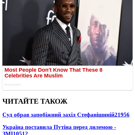
ЧИТАЙТЕ ТАКОЖ
Суд обрав запобіжний захід Стефанішиній
21956
Україна поставила Путіна перед дилемою -
ЗМІ
10512