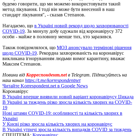
будемо говорити, що ми можемо використовувати такий
метод лікування. І тоді він може бути внесений в наш
стандарт лікування", - сказав Степанов.
Нагадаємо, що
в Україні новий рекорд щодо захворюваності
COVID-19
. За минулу добу одужали від коронавірусу 372
особи - майже в половину менше тих, хто заразився.
Також повідомлялося, що
МОЗ анонсувало термінові рішення
щодо COVID-19
. Рекордна захворюваність на коронавірус
викликана ігноруванням людьми вимог карантину, вважає
Максим Степанов.
Новини від
Корреспондент.net
в Telegram. Підписуйтесь на
наш канал
https://t.me/korrespondentnet
Читайте Korrespondent.net в Google News
Коронавірус
В Україні вперше виявили новий варіант коронавірусу Цикада
В Україні за тиждень різко зросла кількість хворих на COVID-
19
Нові штами COVID-19: особливості та кількість хворих в
Україні
У Києві різко зросла кількість хворих на коронавірус
В Україні утричі зросла кількість випадків COVID за тиждень
СПЕЦТЕМА:
Коронавірус