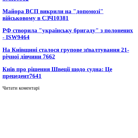
Майора ВСП викрили на "допомозі"
військовому в СЗЧ
10381
РФ створила "українську бригаду" з полонених
- ISW
9464
На Київщині сталося групове зґвалтування 21-
річної дівчини
7662
Київ про рішення Швеції щодо судна: Це
прецедент
7641
Читати коментарі