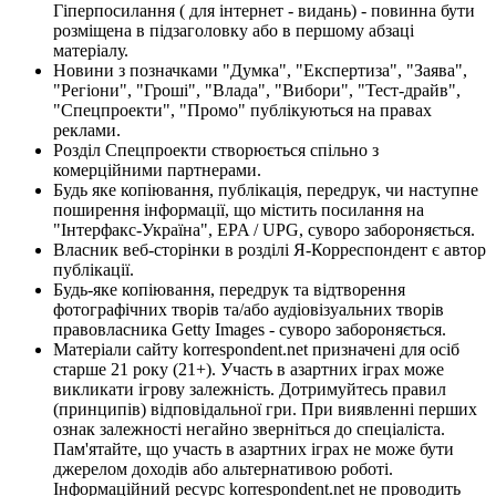
Гіперпосилання ( для інтернет - видань) - повинна бути
розміщена в підзаголовку або в першому абзаці
матеріалу.
Новини з позначками "Думка", "Експертиза", "Заява",
"Регіони", "Гроші", "Влада", "Вибори", "Тест-драйв",
"Спецпроекти", "Промо" публікуються на правах
реклами.
Розділ Спецпроекти створюється спільно з
комерційними партнерами.
Будь яке копіювання, публікація, передрук, чи наступне
поширення інформації, що містить посилання на
"Інтерфакс-Україна", EPA / UPG, суворо забороняється.
Власник веб-сторінки в розділі Я-Корреспондент є автор
публікації.
Будь-яке копіювання, передрук та відтворення
фотографічних творів та/або аудіовізуальних творів
правовласника Getty Images - суворо забороняється.
Матеріали сайту korrespondent.net призначені для осіб
старше 21 року (21+). Участь в азартних іграх може
викликати ігрову залежність. Дотримуйтесь правил
(принципів) відповідальної гри. При виявленні перших
ознак залежності негайно зверніться до спеціаліста.
Пам'ятайте, що участь в азартних іграх не може бути
джерелом доходів або альтернативою роботі.
Інформаційний ресурс korrespondent.net не проводить