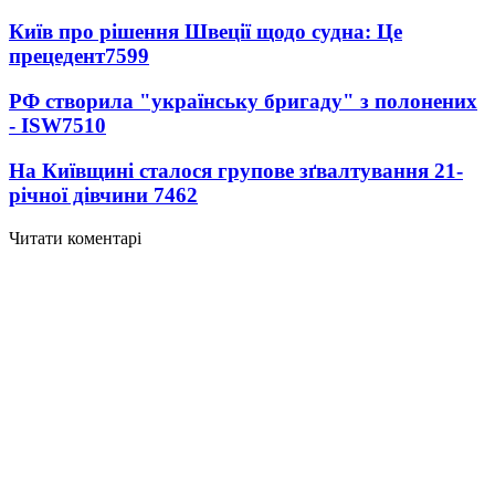
Київ про рішення Швеції щодо судна: Це
прецедент
7599
РФ створила "українську бригаду" з полонених
- ISW
7510
На Київщині сталося групове зґвалтування 21-
річної дівчини
7462
Читати коментарі