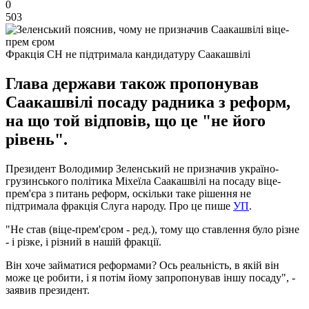
0
503
Фракція СН не підтримала кандидатуру Саакашвілі
Глава держави також пропонував
Саакашвілі посаду радника з реформ,
на що той відповів, що це "не його
рівень".
Президент Володимир Зеленський не призначив україно-
грузинського політика Міхеїла Саакашвілі на посаду віце-
прем'єра з питань реформ, оскільки таке рішення не
підтримала фракція Слуга народу. Про це пише
УП
.
"Не став (віце-прем'єром - ред.), тому що ставлення було різне
- і різке, і різний в нашій фракції.
Він хоче займатися реформами? Ось реальність, в якій він
може це робити, і я потім йому запропонував іншу посаду", -
заявив президент.