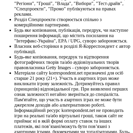
"Регіони", "Гроші", "Влада", "Вибори", "Тест-драйв",
"Спецпроекти", "Промо" публікуються на правах
реклами.
Розділ Спецпроекти створюється спільно з
комерційними партнерами.
Будь яке копіювання, публікація, передрук, чи наступне
поширення інформації, що містить посилання на
"Інтерфакс-Україна", EPA / UPG, суворо забороняється.
Власник веб-сторінки в розділі Я-Корреспондент є автор
публікації.
Будь-яке копіювання, передрук та відтворення
фотографічних творів та/або аудіовізуальних творів
правовласника Getty Images - суворо забороняється.
Матеріали сайту korrespondent.net призначені для осіб
старше 21 року (21+). Участь в азартних іграх може
викликати ігрову залежність. Дотримуйтесь правил
(принципів) відповідальної гри. При виявленні перших
ознак залежності негайно зверніться до спеціаліста.
Пам'ятайте, що участь в азартних іграх не може бути
джерелом доходів або альтернативою роботі.
Інформаційний ресурс korrespondent.net не проводить
ігри на реальні та/або віртуальні гроші, також сайт не
приймає ні в якій формі оплату ставок та інших
платежів, які пов’язані/можуть бути пов’язані з
азартними іграми, букмекерами чи тоталізаторами. Будь-