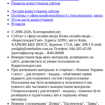
Правила користування сайтом
Договір користування сайтом
Політика у сфері конфіденційності і персональних даних
Угода щодо користування
Редакція
© 2000-2026, Korrespondent.net
Суб'єкт у сфері онлайн-медіа Назва онлайн-медіа –
«КореспонденТ.net» Адреса: 02091, місто Київ,
ХАРКІВСЬКЕ ШОСЕ, будинок 172-Б, офіс 208/1 E-mail:
sunlight@mediadim.com.ua
Телефон: 044-205-43-00
Ідентифікатор медіа – R40-06068
Використання будь-яких матеріалів, розміщених на
сайті, дозволяється за умови посилання на
Корреспондент.net.
При копіюванні матеріалів зі сторінки « Новини України
і світу» , для інтернет - видань - обов'язкове пряме
відкрите для пошукових систем гіперпосилання .
Посилання має бути розміщена в незалежності від
повного або часткового використання матеріалів.
Гіперпосилання ( для інтернет - видань) - повинна бути
розміщена в підзаголовку або в першому абзаці
матеріалу.
Новини з позначками "Думка", "Експертиза", "Заява",