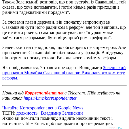
Також Зеленський розповів, що при зустрічі із Саакашвілі, той
сказав, що хоче допомагати, і потім кілька разів приходив з
різними "адекватними порадами".
За словами глави держави, він спочатку запропонував
Саакашвілі бути його радником з реформ, але той відповів, що
це не його рівень, і сам запропонував, що "в уряді може
займатися реформами, бути віце-прем'єром з реформи".
Зеленський на це відповів, що обговорить це з прем'єром. Але
призначення Саакашвілі не підтримали у фракції. В підсумку
він отримав посаду голови Виконавчого комітету реформ.
Як повідомлялося, 7 травня президент Володимир
Зеленський
призначив Михайла Саакашвілі главою Виконавчого комітету
реформ.
Новини від
Корреспондент.net
в Telegram. Підписуйтесь на
наш канал
https://t.me/korrespondentnet
Читайте Korrespondent.net в Google News
ТЕГИ:
должность
,
Владимир Зеленский
Якщо ви помітили помилку, виділіть необхідний текст і
натисніть Ctrl + Enter, щоб повідомити про це редакцію.