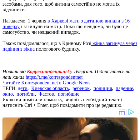
засобами, для того, щоб дитина самостійно не могла їх
відчинити.
Нагадаємо, 1 червня
в Харкові мати з дитиною випали з 16
поверху
і загинули на місці. Поки що невідомо, чи було це
самогубство, чи нещасний випадок.
Також повідомлялося, що в Кривому Розі
жінка загинула через
падіння з вікна
пологового будинку.
Новини від
Корреспондент.net
у Telegram. Підписуйтесь на
наш канал
https://t.me/korrespondentnet
Читайте Korrespondent.net в Google News
ТЕГИ:
дети
,
Киевская область
,
ребенок
,
полиция
,
падение
,
окно
,
погибли
,
Фастов
,
погибшие
Якщо ви помітили помилку, виділіть необхідний текст і
натисніть Ctrl + Enter, щоб повідомити про це редакцію.