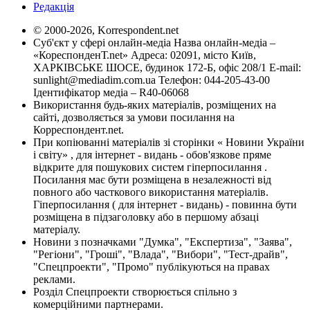
Редакція
© 2000-2026, Korrespondent.net
Суб'єкт у сфері онлайн-медіа Назва онлайн-медіа –
«КореспонденТ.net» Адреса: 02091, місто Київ,
ХАРКІВСЬКЕ ШОСЕ, будинок 172-Б, офіс 208/1 E-mail:
sunlight@mediadim.com.ua
Телефон: 044-205-43-00
Ідентифікатор медіа – R40-06068
Використання будь-яких матеріалів, розміщених на
сайті, дозволяється за умови посилання на
Корреспондент.net.
При копіюванні матеріалів зі сторінки « Новини України
і світу» , для інтернет - видань - обов'язкове пряме
відкрите для пошукових систем гіперпосилання .
Посилання має бути розміщена в незалежності від
повного або часткового використання матеріалів.
Гіперпосилання ( для інтернет - видань) - повинна бути
розміщена в підзаголовку або в першому абзаці
матеріалу.
Новини з позначками "Думка", "Експертиза", "Заява",
"Регіони", "Гроші", "Влада", "Вибори", "Тест-драйв",
"Спецпроекти", "Промо" публікуються на правах
реклами.
Розділ Спецпроекти створюється спільно з
комерційними партнерами.