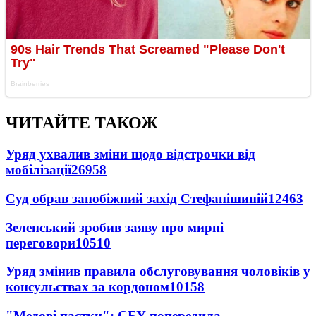
ЧИТАЙТЕ ТАКОЖ
Уряд ухвалив зміни щодо відстрочки від
мобілізації
26958
Суд обрав запобіжний захід Стефанішиній
12463
Зеленський зробив заяву про мирні
переговори
10510
Уряд змінив правила обслуговування чоловіків у
консульствах за кордоном
10158
"Медові пастки": СБУ попередила