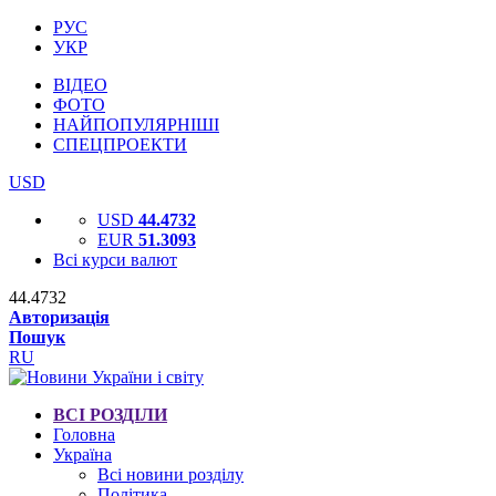
РУС
УКР
ВІДЕО
ФОТО
НАЙПОПУЛЯРНІШІ
СПЕЦПРОЕКТИ
USD
USD
44.4732
EUR
51.3093
Всі курси валют
44.4732
Авторизація
Пошук
RU
ВСІ РОЗДІЛИ
Головна
Україна
Всі новини розділу
Політика