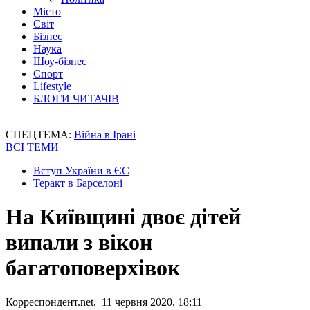
Місто
Світ
Бізнес
Наука
Шоу-бізнес
Спорт
Lifestyle
БЛОГИ ЧИТАЧІВ
СПЕЦТЕМА:
Війна в Ірані
ВСІ ТЕМИ
Вступ України в ЄС
Теракт в Барселоні
На Київщині двоє дітей
випали з вікон
багатоповерхівок
Корреспондент.net, 11 червня 2020, 18:11