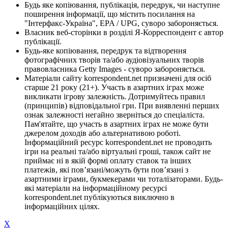
Будь яке копіювання, публікація, передрук, чи наступне
поширення інформації, що містить посилання на
"Інтерфакс-Україна", EPA / UPG, суворо забороняється.
Власник веб-сторінки в розділі Я-Корреспондент є автор
публікації.
Будь-яке копіювання, передрук та відтворення
фотографічних творів та/або аудіовізуальних творів
правовласника Getty Images - суворо забороняється.
Матеріали сайту korrespondent.net призначені для осіб
старше 21 року (21+). Участь в азартних іграх може
викликати ігрову залежність. Дотримуйтесь правил
(принципів) відповідальної гри. При виявленні перших
ознак залежності негайно зверніться до спеціаліста.
Пам'ятайте, що участь в азартних іграх не може бути
джерелом доходів або альтернативою роботі.
Інформаційний ресурс korrespondent.net не проводить
ігри на реальні та/або віртуальні гроші, також сайт не
приймає ні в якій формі оплату ставок та інших
платежів, які пов’язані/можуть бути пов’язані з
азартними іграми, букмекерами чи тоталізаторами. Будь-
які матеріали на інформаційному ресурсі
korrespondent.net публікуються виключно в
інформаційних цілях.
X