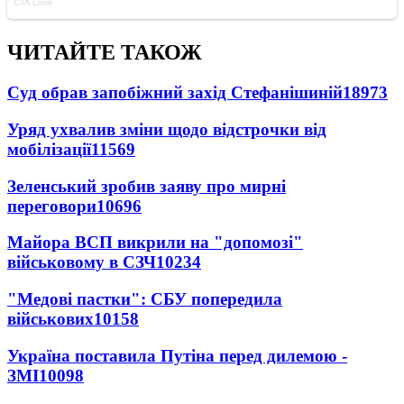
ЧИТАЙТЕ ТАКОЖ
Суд обрав запобіжний захід Стефанішиній
18973
Уряд ухвалив зміни щодо відстрочки від
мобілізації
11569
Зеленський зробив заяву про мирні
переговори
10696
Майора ВСП викрили на "допомозі"
військовому в СЗЧ
10234
"Медові пастки": СБУ попередила
військових
10158
Україна поставила Путіна перед дилемою -
ЗМІ
10098