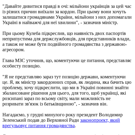
"Давайте дивитися правді в очі: мільйони українців за цей час
із різних причин виїхали за кордон. При цьому вони хочуть
залишатися громадянами України, мільйони з них допомагали
Україні в найважчі для неї хвилини", - зазначив міністр.
При цьому Кулеба підкреслив, що наявність двох паспортів
неприпустима для держслужбовців, для представників влади,
а також не може бути подвійного громадянства з державою-
агресором.
Глава МЗС уточнив, що, коментуючи це питання, представляє
особисту позицію.
"Я не представляю зараз тут позицію держави, коментуючи
це. Я, як міністр закордонних справ, як людина, яка бачить цю
проблему, хочу підкреслити, що ми в Україні повинні знайти
збалансоване рішення для цього, для того, щоб українці, які
розсипані зараз по всьому світу, мали можливість не
розривати зв'язок із батьківщиною", - зазначив він.
Нагадаємо, у грудні минулого року президент Володимир
Зеленський подав до Верховної Ради
законопроект, який
врегульовує питання громадянства
.