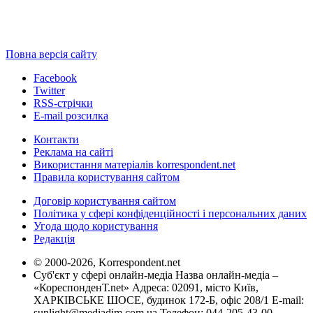
Повна версія сайту
Facebook
Twitter
RSS-стрічки
E-mail розсилка
Контакти
Реклама на сайті
Використання матеріалів korrespondent.net
Правила користування сайтом
Договір користування сайтом
Політика у сфері конфіденційності і персональних даних
Угода щодо користування
Редакція
© 2000-2026, Korrespondent.net
Суб'єкт у сфері онлайн-медіа Назва онлайн-медіа –
«КореспонденТ.net» Адреса: 02091, місто Київ,
ХАРКІВСЬКЕ ШОСЕ, будинок 172-Б, офіс 208/1 E-mail:
sunlight@mediadim.com.ua
Телефон: 044-205-43-00