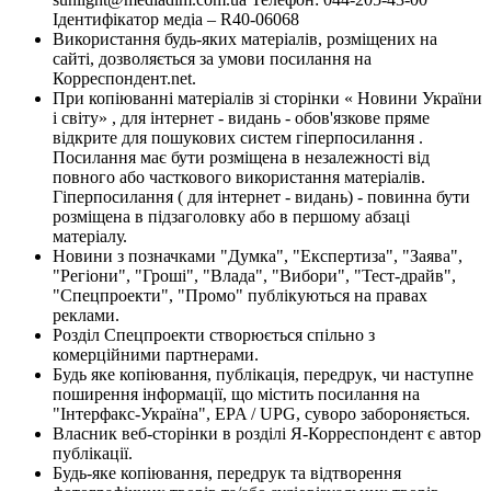
Ідентифікатор медіа – R40-06068
Використання будь-яких матеріалів, розміщених на
сайті, дозволяється за умови посилання на
Корреспондент.net.
При копіюванні матеріалів зі сторінки « Новини України
і світу» , для інтернет - видань - обов'язкове пряме
відкрите для пошукових систем гіперпосилання .
Посилання має бути розміщена в незалежності від
повного або часткового використання матеріалів.
Гіперпосилання ( для інтернет - видань) - повинна бути
розміщена в підзаголовку або в першому абзаці
матеріалу.
Новини з позначками "Думка", "Експертиза", "Заява",
"Регіони", "Гроші", "Влада", "Вибори", "Тест-драйв",
"Спецпроекти", "Промо" публікуються на правах
реклами.
Розділ Спецпроекти створюється спільно з
комерційними партнерами.
Будь яке копіювання, публікація, передрук, чи наступне
поширення інформації, що містить посилання на
"Інтерфакс-Україна", EPA / UPG, суворо забороняється.
Власник веб-сторінки в розділі Я-Корреспондент є автор
публікації.
Будь-яке копіювання, передрук та відтворення