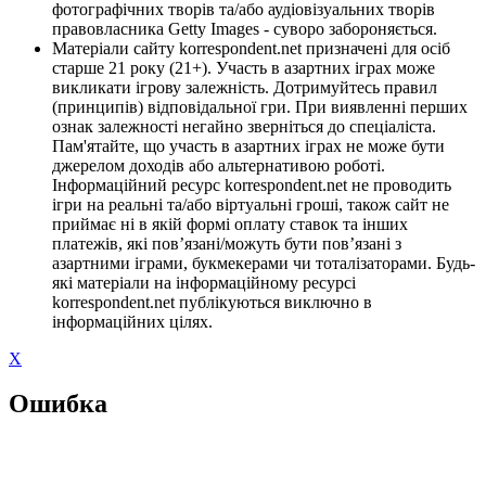
фотографічних творів та/або аудіовізуальних творів
правовласника Getty Images - суворо забороняється.
Матеріали сайту korrespondent.net призначені для осіб
старше 21 року (21+). Участь в азартних іграх може
викликати ігрову залежність. Дотримуйтесь правил
(принципів) відповідальної гри. При виявленні перших
ознак залежності негайно зверніться до спеціаліста.
Пам'ятайте, що участь в азартних іграх не може бути
джерелом доходів або альтернативою роботі.
Інформаційний ресурс korrespondent.net не проводить
ігри на реальні та/або віртуальні гроші, також сайт не
приймає ні в якій формі оплату ставок та інших
платежів, які пов’язані/можуть бути пов’язані з
азартними іграми, букмекерами чи тоталізаторами. Будь-
які матеріали на інформаційному ресурсі
korrespondent.net публікуються виключно в
інформаційних цілях.
X
Ошибка