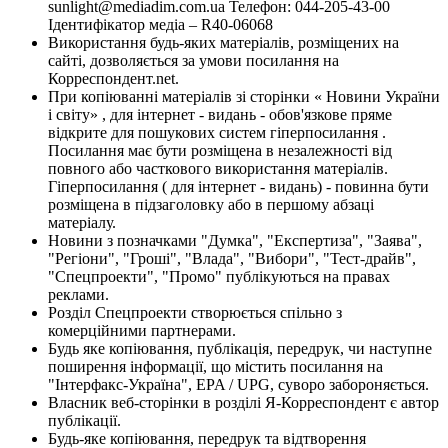
sunlight@mediadim.com.ua
Телефон: 044-205-43-00
Ідентифікатор медіа – R40-06068
Використання будь-яких матеріалів, розміщених на
сайті, дозволяється за умови посилання на
Корреспондент.net.
При копіюванні матеріалів зі сторінки « Новини України
і світу» , для інтернет - видань - обов'язкове пряме
відкрите для пошукових систем гіперпосилання .
Посилання має бути розміщена в незалежності від
повного або часткового використання матеріалів.
Гіперпосилання ( для інтернет - видань) - повинна бути
розміщена в підзаголовку або в першому абзаці
матеріалу.
Новини з позначками "Думка", "Експертиза", "Заява",
"Регіони", "Гроші", "Влада", "Вибори", "Тест-драйв",
"Спецпроекти", "Промо" публікуються на правах
реклами.
Розділ Спецпроекти створюється спільно з
комерційними партнерами.
Будь яке копіювання, публікація, передрук, чи наступне
поширення інформації, що містить посилання на
"Інтерфакс-Україна", EPA / UPG, суворо забороняється.
Власник веб-сторінки в розділі Я-Корреспондент є автор
публікації.
Будь-яке копіювання, передрук та відтворення