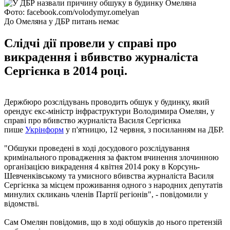
Фото: facebook.com/volodymyr.omelyan
До Омеляна у ДБР питань немає
Слідчі дії провели у справі про
викрадення і вбивство журналіста
Сергієнка в 2014 році.
Держбюро розслідувань проводить обшук у будинку, який
орендує екс-міністр інфраструктури Володимира Омелян, у
справі про вбивство журналіста Василя Сергієнка
пише
Укрінформ
у п'ятницю, 12 червня, з посиланням на ДБР.
"Обшуки проведені в ході досудового розслідування
кримінального провадження за фактом вчинення злочинною
організацією викрадення 4 квітня 2014 року в Корсунь-
Шевченківському та умисного вбивства журналіста Василя
Сергієнка за місцем проживання одного з народних депутатів
минулих скликань членів Партії регіонів", - повідомили у
відомстві.
Сам Омелян повідомив, що в ході обшуків до нього претензій