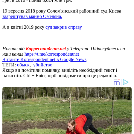
грн, в 2016 - понад 8,024 млн грн.
19 вересня 2018 року Солом'янський районний суд Києва
заарештував майно Омеляна.
А в квітні 2019 року
суд закрив справу.
Новини від
Корреспондент.net
у Telegram. Підписуйтесь на
наш канал
https://t.me/korrespondentnet
Читайте Korrespondent.net в Google News
ТЕГИ:
обыск
,
убийство
Якщо ви помітили помилку, виділіть необхідний текст і
натисніть Ctrl + Enter, щоб повідомити про це редакцію.