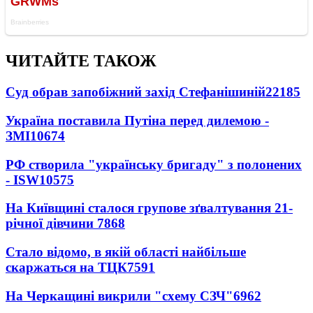
ЧИТАЙТЕ ТАКОЖ
Суд обрав запобіжний захід Стефанішиній
22185
Україна поставила Путіна перед дилемою -
ЗМІ
10674
РФ створила "українську бригаду" з полонених
- ISW
10575
На Київщині сталося групове зґвалтування 21-
річної дівчини
7868
Стало відомо, в якій області найбільше
скаржаться на ТЦК
7591
На Черкащині викрили "схему СЗЧ"
6962