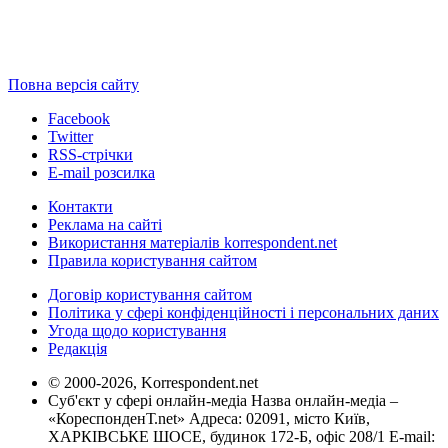
Повна версія сайту
Facebook
Twitter
RSS-стрічки
E-mail розсилка
Контакти
Реклама на сайті
Використання матеріалів korrespondent.net
Правила користування сайтом
Договір користування сайтом
Політика у сфері конфіденційності і персональних даних
Угода щодо користування
Редакція
© 2000-2026, Korrespondent.net
Суб'єкт у сфері онлайн-медіа Назва онлайн-медіа –
«КореспонденТ.net» Адреса: 02091, місто Київ,
ХАРКІВСЬКЕ ШОСЕ, будинок 172-Б, офіс 208/1 E-mail: