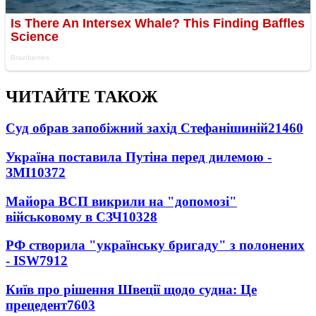
ЧИТАЙТЕ ТАКОЖ
Суд обрав запобіжний захід Стефанішиній
21460
Україна поставила Путіна перед дилемою -
ЗМІ
10372
Майора ВСП викрили на "допомозі"
військовому в СЗЧ
10328
РФ створила "українську бригаду" з полонених
- ISW
7912
Київ про рішення Швеції щодо судна: Це
прецедент
7603