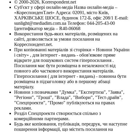
© 2000-2026, Korrespondent.net
Суб'єкт у сфері онлайн-медіа Назва онлайн-медіа –
«КореспонденТ.net» Адреса: 02091, місто Київ,
ХАРКІВСЬКЕ ШОСЕ, будинок 172-Б, офіс 208/1 E-mail:
sunlight@mediadim.com.ua
Телефон: 044-205-43-00
Ідентифікатор медіа – R40-06068
Використання будь-яких матеріалів, розміщених на
сайті, дозволяється за умови посилання на
Корреспондент.net.
При копіюванні матеріалів зі сторінки « Новини України
і світу» , для інтернет - видань - обов'язкове пряме
відкрите для пошукових систем гіперпосилання .
Посилання має бути розміщена в незалежності від
повного або часткового використання матеріалів.
Гіперпосилання ( для інтернет - видань) - повинна бути
розміщена в підзаголовку або в першому абзаці
матеріалу.
Новини з позначками "Думка", "Експертиза", "Заява",
"Регіони", "Гроші", "Влада", "Вибори", "Тест-драйв",
"Спецпроекти", "Промо" публікуються на правах
реклами.
Розділ Спецпроекти створюється спільно з
комерційними партнерами.
Будь яке копіювання, публікація, передрук, чи наступне
поширення інформації, що містить посилання на