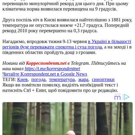
перевищило минулорічний рекорд для цього дня. При цьому
кліматична норма виявилася перевищена на 9 градусів.
Друга поспіль ніч в Києві виявилася найтеплішою з 1881 року,
температура не опустилася нижче +21,7 градуса. Попередній
рекорд 2010 року перевершено на 0,3 градуса.
Нагадаємо, впродовж тижня 9-13 червня
в Україні в більшості
регіонів буде переважати спекотна і суха погода
, а на заході і в
південних областях пройдуть дощі з грозами.
Новини від
Корреспондент.net
в Telegram. Підписуйтесь на
наш канал
https://t.me/korrespondentnet
Читайте Korrespondent.net в Google News
ТЕГИ:
Киев
,
погода
,
температура
,
жара
,
синоптики
Якщо ви помітили помилку, виділіть необхідний текст і
натисніть Ctrl + Enter, щоб повідомити про це редакцію.