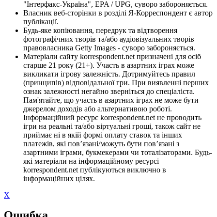
"Інтерфакс-Україна", EPA / UPG, суворо забороняється.
Власник веб-сторінки в розділі Я-Корреспондент є автор
публікації.
Будь-яке копіювання, передрук та відтворення
фотографічних творів та/або аудіовізуальних творів
правовласника Getty Images - суворо забороняється.
Матеріали сайту korrespondent.net призначені для осіб
старше 21 року (21+). Участь в азартних іграх може
викликати ігрову залежність. Дотримуйтесь правил
(принципів) відповідальної гри. При виявленні перших
ознак залежності негайно зверніться до спеціаліста.
Пам'ятайте, що участь в азартних іграх не може бути
джерелом доходів або альтернативою роботі.
Інформаційний ресурс korrespondent.net не проводить
ігри на реальні та/або віртуальні гроші, також сайт не
приймає ні в якій формі оплату ставок та інших
платежів, які пов’язані/можуть бути пов’язані з
азартними іграми, букмекерами чи тоталізаторами. Будь-
які матеріали на інформаційному ресурсі
korrespondent.net публікуються виключно в
інформаційних цілях.
X
Ошибка