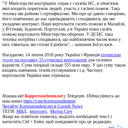
"У Міністерстві внутрішніх справ є служба НС, в обов'язок
якої входить порятунок людей, участь у гасінні пожеж. Таку
техніку ми робимо і сертифікуємо. Ми про це давно говоримо,
його помічники до нас приїжджають і сподіваюся, що ми
укладемо контракт. Наші вертольоти гасять пожежі в Малайзії,
у В'єтнамі, Індонезії, Португалії, а в Україні поки гасять
пожежі вертольоти Міністерства оборони. У ДСНС така
техніка потрібна і сподіваюся, що найближчим часом вона у
них з'явиться, ми готові її робити", - зазначив Богуслаєв.
Нагадаємо, 14 липня 2018 року Україна і Франція
підписали
угоду на поставку 55 сучасних вертольотів
для силових
відомств. Сума операції складе 555 млн євро. У цю суму також
входять навчання, техобслуговування і т.д. Частину
вертольотів Україна вже отримала.
Новини від
Корреспондент.net
у Telegram. Підписуйтесь на
наш канал
https://t.me/korrespondentnet
Читайте Korrespondent.net в Google News
ТЕГИ:
МВД
,
вертолет
,
Мотор Сич
Якщо ви помітили помилку, виділіть необхідний текст і
натисніть Ctrl + Enter, щоб повідомити про це редакцію.