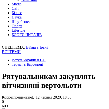
Місто
Світ
Бізнес
Наука
Шоу-бізнес
Спорт
Lifestyle
БЛОГИ ЧИТАЧІВ
СПЕЦТЕМА:
Війна в Ірані
ВСІ ТЕМИ
Вступ України в ЄС
Теракт в Барселоні
Рятувальникам закуплять
вітчизняні вертольоти
Корреспондент.net, 12 червня 2020, 18:33
0
609