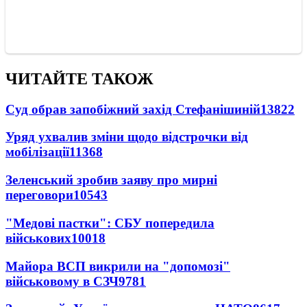
ЧИТАЙТЕ ТАКОЖ
Суд обрав запобіжний захід Стефанішиній
13822
Уряд ухвалив зміни щодо відстрочки від
мобілізації
11368
Зеленський зробив заяву про мирні
переговори
10543
"Медові пастки": СБУ попередила
військових
10018
Майора ВСП викрили на "допомозі"
військовому в СЗЧ
9781