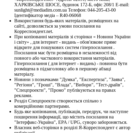
ХАРКІВСЬКЕ ШОСЕ, будинок 172-Б, офіс 208/1 E-mail:
sunlight@mediadim.com.ua
Телефон: 044-205-43-00
Ідентифікатор медіа – R40-06068
Використання будь-яких матеріалів, розміщених на
сайті, дозволяється за умови посилання на
Корреспондент.net.
При копіюванні матеріалів зі сторінки « Новини України
і світу» , для інтернет - видань - обов'язкове пряме
відкрите для пошукових систем гіперпосилання .
Посилання має бути розміщена в незалежності від
повного або часткового використання матеріалів.
Гіперпосилання ( для інтернет - видань) - повинна бути
розміщена в підзаголовку або в першому абзаці
матеріалу.
Новини з позначками "Думка", "Експертиза", "Заява",
"Регіони", "Гроші", "Влада", "Вибори", "Тест-драйв",
"Спецпроекти", "Промо" публікуються на правах
реклами.
Розділ Спецпроекти створюється спільно з
комерційними партнерами.
Будь яке копіювання, публікація, передрук, чи наступне
поширення інформації, що містить посилання на
"Інтерфакс-Україна", EPA / UPG, суворо забороняється.
Власник веб-сторінки в розділі Я-Корреспондент є автор
публікації.