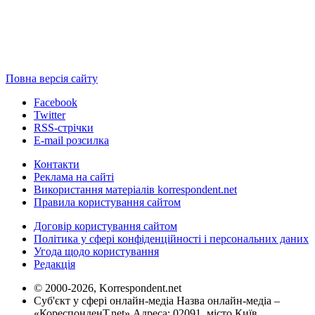
Повна версія сайту
Facebook
Twitter
RSS-стрічки
E-mail розсилка
Контакти
Реклама на сайті
Використання матеріалів korrespondent.net
Правила користування сайтом
Договір користування сайтом
Політика у сфері конфіденційності і персональних даних
Угода щодо користування
Редакція
© 2000-2026, Korrespondent.net
Суб'єкт у сфері онлайн-медіа Назва онлайн-медіа –
«КореспонденТ.net» Адреса: 02091, місто Київ,