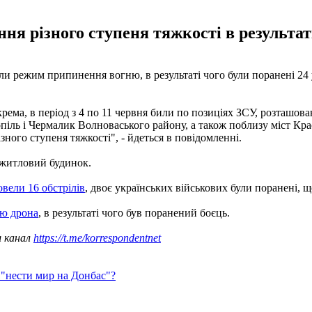
я різного ступеня тяжкості в результат
и режим припинення вогню, в результаті чого були поранені 24 у
крема, в період з 4 по 11 червня били по позиціях ЗСУ, розташо
піль і Чермалик Волноваського району, а також поблизу міст Крас
ого ступеня тяжкості", - йдеться в повідомленні.
 житловий будинок.
вели 16 обстрілів
, двоє українських військових були поранені, 
ою дрона
, в результаті чого був поранений боєць.
ш канал
https://t.me/korrespondentnet
 "нести мир на Донбас"?