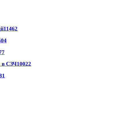
ії
11462
604
77
 в СЗЧ
10022
81