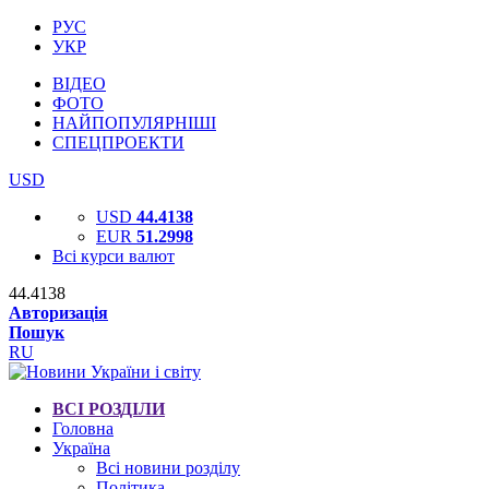
РУС
УКР
ВІДЕО
ФОТО
НАЙПОПУЛЯРНІШІ
СПЕЦПРОЕКТИ
USD
USD
44.4138
EUR
51.2998
Всі курси валют
44.4138
Авторизація
Пошук
RU
ВСІ РОЗДІЛИ
Головна
Україна
Всі новини розділу
Політика