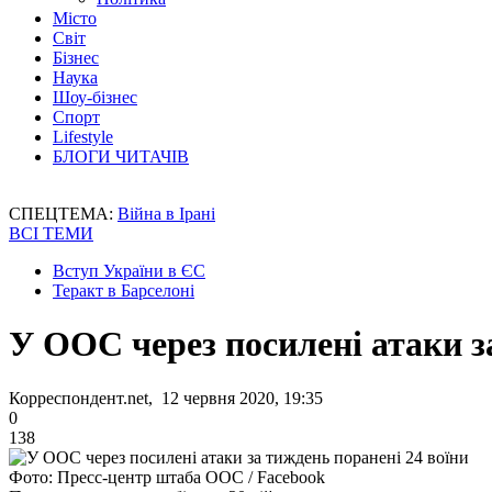
Місто
Світ
Бізнес
Наука
Шоу-бізнес
Спорт
Lifestyle
БЛОГИ ЧИТАЧІВ
СПЕЦТЕМА:
Війна в Ірані
ВСІ ТЕМИ
Вступ України в ЄС
Теракт в Барселоні
У ООС через посилені атаки з
Корреспондент.net, 12 червня 2020, 19:35
0
138
Фото: Пресс-центр штаба ООС / Facebook