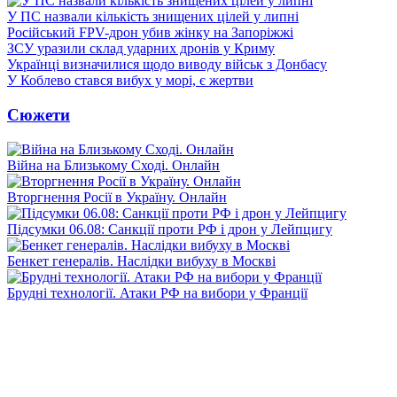
У ПС назвали кількість знищених цілей у липні
Російський FPV-дрон убив жінку на Запоріжжі
ЗСУ уразили склад ударних дронів у Криму
Українці визначилися щодо виводу військ з Донбасу
У Коблево стався вибух у морі, є жертви
Сюжети
Війна на Близькому Сході. Онлайн
Вторгнення Росії в Україну. Онлайн
Підсумки 06.08: Санкції проти РФ і дрон у Лейпцигу
Бенкет генералів. Наслідки вибуху в Москві
Брудні технології. Атаки РФ на вибори у Франції