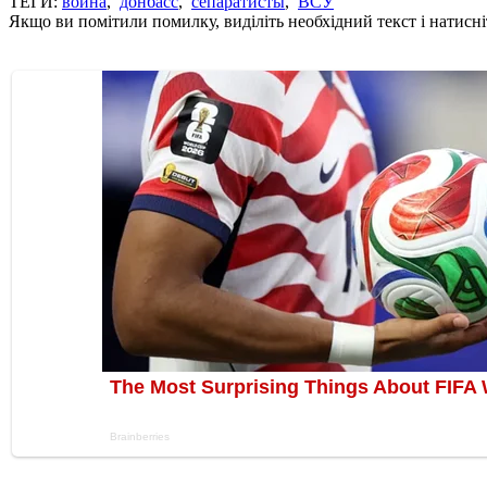
ТЕГИ:
война
,
донбасс
,
сепаратисты
,
ВСУ
Якщо ви помітили помилку, виділіть необхідний текст і натисніт