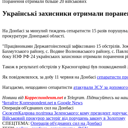
Поранення отримали більше 20 військових
Українські захисники отримали пораненн
На Донбасі за минулий тиждень сепаратисти 15 разів порушувал
прокуратури Донецької області.
"Працівниками Державтоінспекції зафіксовано 15 обстрілів. Зо
Бахмутського району, с. Водяне Волноваського району, с. Павло
боку НЗФ РФ 24 українських захисники отримали поранення різн
Також в результаті обстрілів у Красногорівці був пошкоджений
Як повідомлялося, за добу 11 червня на Донбасі
сепаратисти про
Нагадаємо, нещодавно сепаратисти
атакували ЗСУ за допомог
Новини від
Корреспондент.net
в Telegram. Підписуйтесь на на
Читайте Korrespondent.net в Google News
Операція об'єднаних сил на Донбасі
Сюжет
Кадрова політика Зеленського: кому президент доручає
Військовий прокурор застеріг від порушень закону в Золотому
СПЕЦТЕМА:
Операція об'єднаних сил на Донбасі