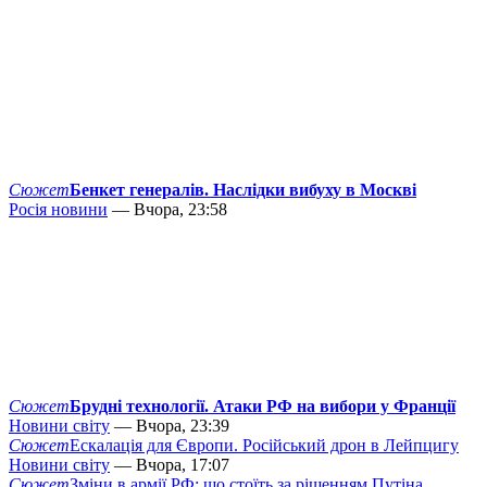
Сюжет
Бенкет генералів. Наслідки вибуху в Москві
Росія новини
— Вчора, 23:58
Сюжет
Брудні технології. Атаки РФ на вибори у Франції
Новини світу
— Вчора, 23:39
Сюжет
Ескалація для Європи. Російський дрон в Лейпцигу
Новини світу
— Вчора, 17:07
Сюжет
Зміни в армії РФ: що стоїть за рішенням Путіна