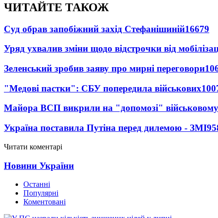
ЧИТАЙТЕ ТАКОЖ
Суд обрав запобіжний захід Стефанішиній
16679
Уряд ухвалив зміни щодо відстрочки від мобілізац
Зеленський зробив заяву про мирні переговори
10
"Медові пастки": СБУ попередила військових
100
Майора ВСП викрили на "допомозі" військовому
Україна поставила Путіна перед дилемою - ЗМІ
95
Читати коментарі
Новини України
Останні
Популярні
Коментовані