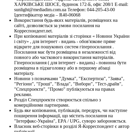
ХАРКІВСЬКЕ ШОСЕ, будинок 172-Б, офіс 208/1 E-mail:
sunlight@mediadim.com.ua
Телефон: 044-205-43-00
Ідентифікатор медіа – R40-06068
Використання будь-яких матеріалів, розміщених на
сайті, дозволяється за умови посилання на
Корреспондент.net.
При копіюванні матеріалів зі сторінки « Новини України
і світу» , для інтернет - видань - обов'язкове пряме
відкрите для пошукових систем гіперпосилання .
Посилання має бути розміщена в незалежності від
повного або часткового використання матеріалів.
Гіперпосилання ( для інтернет - видань) - повинна бути
розміщена в підзаголовку або в першому абзаці
матеріалу.
Новини з позначками "Думка", "Експертиза", "Заява",
"Регіони", "Гроші", "Влада", "Вибори", "Тест-драйв",
"Спецпроекти", "Промо" публікуються на правах
реклами.
Розділ Спецпроекти створюється спільно з
комерційними партнерами.
Будь яке копіювання, публікація, передрук, чи наступне
поширення інформації, що містить посилання на
"Інтерфакс-Україна", EPA / UPG, суворо забороняється.
Власник веб-сторінки в розділі Я-Корреспондент є автор
публікації.