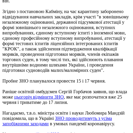
він.
Згідно з постановою Кабміну, на час карантину заборонено
відвідування навчальних закладів, крім участі "в зовнішньому
незалежному оцінюванні, державної підсумкової атестації у
формі зовнішнього незалежного оцінювання, вступних
випробуваннях, єдиному вступному іспиті з іноземної мови,
єдиному професійному вступному випробуванні, атестації у
формі тестових іспитів ліцензійних інтегрованих іспитів
"КРОК", а також здійснення підтвердження кваліфікації
моряків, проведення підготовки моряків, членів екіпажів
торгових суден, в тому числі тих, які здійснюють плавання
внутрішніми водними шляхами України, і проведення
підготовки судноводіїв малих/маломірних суден".
Пробне ЗНО планувалося провести 15 і 17 червня.
Раніше освітній омбудсмен Сергій Горбачов заявив, що влада
може
цьогоріч відмінити ЗНО
, яке має розпочатися вже 25
червня і триватиме до 17 липня.
Нагадаємо, т.в.о. міністра освіти і науки Любомира Мандзій
повідомила, що в Україні
ЗНО проводитимуть з усіма
запобіжними заходами
в умовах пандемії коронавірусу.