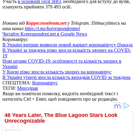
Участь
в основній сесії ЗНО
, необхідного для вступу до вузів,
планують прийняти 379 493 осіб.
Новини від
Корреспондент.net
у Telegram. Підписуйтесь на
наш канал
https://t.me/korrespondentnet
Читайте Korrespondent.net в Google News
Коронавірус
В Україні вперше виявили новий варіант коронавірусу Цикада
В Україні за тиждень різко зросла кількість хворих на COVID-
19
Нові штами COVID-19: особливості та кількість хворих в
Україні
У Києві різко зросла кількість хворих на коронавірус
В Україні утричі зросла кількість випадків COVID за тиждень
СПЕЦТЕМА:
Коронавірус
ТЕГИ:
Минздрав
Якщо ви помітили помилку, виділіть необхідний текст і
натисніть Ctrl + Enter, щоб повідомити про це редакцію.