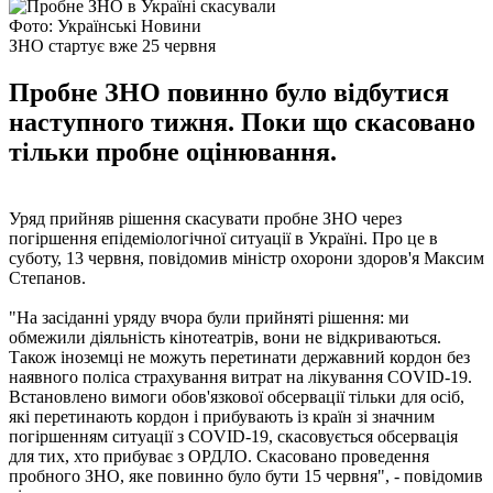
Фото: Українські Новини
ЗНО стартує вже 25 червня
Пробне ЗНО повинно було відбутися
наступного тижня. Поки що скасовано
тільки пробне оцінювання.
Уряд прийняв рішення скасувати пробне ЗНО через
погіршення епідеміологічної ситуації в Україні. Про це в
суботу, 13 червня, повідомив міністр охорони здоров'я Максим
Степанов.
"На засіданні уряду вчора були прийняті рішення: ми
обмежили діяльність кінотеатрів, вони не відкриваються.
Також іноземці не можуть перетинати державний кордон без
наявного поліса страхування витрат на лікування COVID-19.
Встановлено вимоги обов'язкової обсервації тільки для осіб,
які перетинають кордон і прибувають із країн зі значним
погіршенням ситуації з COVID-19, скасовується обсервація
для тих, хто прибуває з ОРДЛО. Скасовано проведення
пробного ЗНО, яке повинно було бути 15 червня", - повідомив