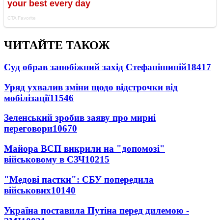
ЧИТАЙТЕ ТАКОЖ
Суд обрав запобіжний захід Стефанішиній
18417
Уряд ухвалив зміни щодо відстрочки від
мобілізації
11546
Зеленський зробив заяву про мирні
переговори
10670
Майора ВСП викрили на "допомозі"
військовому в СЗЧ
10215
"Медові пастки": СБУ попередила
військових
10140
Україна поставила Путіна перед дилемою -