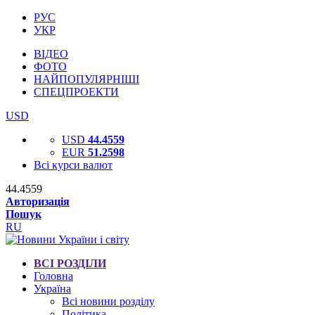
РУС
УКР
ВІДЕО
ФОТО
НАЙПОПУЛЯРНІШІ
СПЕЦПРОЕКТИ
USD
USD
44.4559
EUR
51.2598
Всі курси валют
44.4559
Авторизація
Пошук
RU
ВСІ РОЗДІЛИ
Головна
Україна
Всі новини розділу
Політика