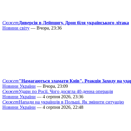
Сюжет
Диверсія в Лейпцигу. Дрон біля українського літака
Новини світу
— Вчора, 23:36
Сюжет
"Намагаються зламати Київ". Реакція Заходу на уда
Новини України
— Вчора, 23:09
Сюжет
Удари по Росії. Чого досягла 40-денна операція
Новини України
— 4 серпня 2026, 23:36
Сюжет
Напади на українців в Польщі. Як змінити ситуацію
Новини України
— 4 серпня 2026, 22:48