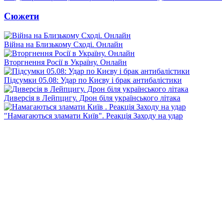
Сюжети
Війна на Близькому Сході. Онлайн
Вторгнення Росії в Україну. Онлайн
Підсумки 05.08: Удар по Києву і брак антибалістики
Диверсія в Лейпцигу. Дрон біля українського літака
"Намагаються зламати Київ". Реакція Заходу на удар