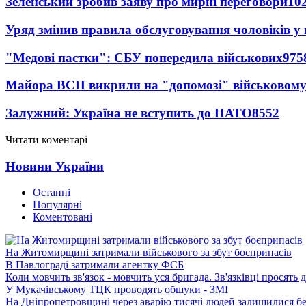
Зеленський зробив заяву про мирні переговори
10
Уряд змінив правила обслуговування чоловіків у
"Медові пастки": СБУ попередила військових
975
Майора ВСП викрили на "допомозі" військовому
Залужний: Україна не вступить до НАТО
8552
Читати коментарі
Новини України
Останні
Популярні
Коментовані
На Житомирщині затримали військового за збут боєприпасів
В Павлограді затримали агентку ФСБ
Коли мовчить зв'язок - мовчить уся бригада. Зв'язківці просять
У Мукачівському ТЦК проводять обшуки - ЗМІ
На Дніпропетровщині через аварію тисячі людей залишилися бе