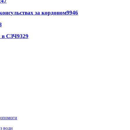
247
 консульствах за кордоном
9946
8
 в СЗЧ
9329
 допомоги
з води