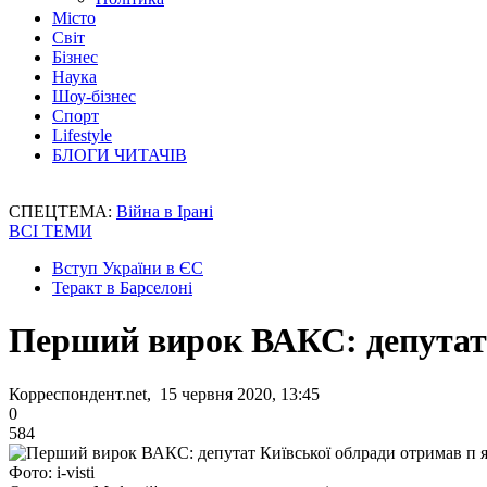
Місто
Світ
Бізнес
Наука
Шоу-бізнес
Спорт
Lifestyle
БЛОГИ ЧИТАЧІВ
СПЕЦТЕМА:
Війна в Ірані
ВСІ ТЕМИ
Вступ України в ЄС
Теракт в Барселоні
Перший вирок ВАКС: депутат 
Корреспондент.net, 15 червня 2020, 13:45
0
584
Фото: i-visti