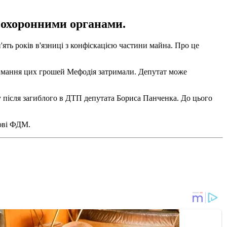
оохоронними органами.
ть років в'язниці з конфіскацією частини майна. Про це
римання цих грошей Мефодія затримали. Депутат може
у після загиблого в ДТП депутата Бориса Панченка. До цього
лові ФДМ.