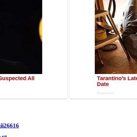
ії
26616