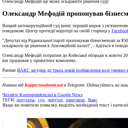
Олександр Мефодій ще може оскаржити рішення суду
Олександр Мефодій пропонував бізнесм
Вищий антикорупційний суд виніс перший вирок з ув'язненням. 
повідомляє Центр протидії корупції на своїй сторінці у
Faceboo
"Депутат від Радикальної партії пропонував бізнесменові за 
оскаржити це рішення в Апеляційній палаті", - йдеться в повід
Олександр Мефодій потрапив до Київської облради в жовтні 201
він працював у приватних компаніях.
Раніше
ВАКС засудив до трьох років позбавлення волі умовно
Новини від
Корреспондент.net
в Telegram. Підписуйтесь на на
Читайте Korrespondent.net в Google News
ТЕГИ:
депутаты
,
суд
,
депутат
,
приговор
,
Вакс
Якщо ви помітили помилку, виділіть необхідний текст і натисніт