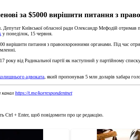
енові за $5000 вирішити питання з прав
Депутат Київської обласної ради Олександр Мефодій отримав п'я
k
у понеділок, 15 червня.
$5000 вирішити питання з правоохоронними органами. Під час от
омленні.
7 року від Радикальної партії як наступний у партійному списк
 колишнього адвоката
, який пропонував 5 млн доларів хабара го
ш канал
https://t.me/korrespondentnet
ь Ctrl + Enter, щоб повідомити про це редакцію.