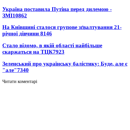
Україна поставила Путіна перед дилемою -
ЗМІ
10862
На Київщині сталося групове зґвалтування 21-
річної дівчини
8146
Стало відомо, в якій області найбільше
скаржаться на ТЦК
7923
Зеленський про українську балістику: Буде, але є
"але"
7340
Читати коментарі