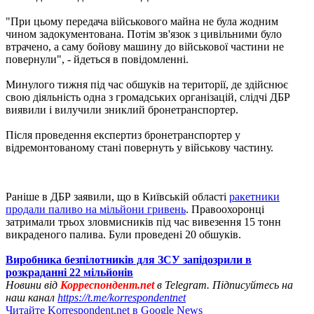
"При цьому передача військового майна не була жодним
чином задокументована. Потім зв'язок з цивільними було
втрачено, а саму бойову машину до військової частини не
повернули", - йдеться в повідомленні.
Минулого тижня під час обшуків на території, де здійснює
свою діяльність одна з громадських організацій, слідчі ДБР
виявили і вилучили зниклий бронетранспортер.
Після проведення експертиз бронетранспортер у
відремонтованому стані повернуть у військову частину.
Раніше в ДБР заявили, що в Київській області
ракетники
продали паливо на мільйони гривень
. Правоохоронці
затримали трьох зловмисників під час вивезення 15 тонн
викраденого палива. Були проведені 20 обшуків.
Виробника безпілотників для ЗСУ запідозрили в
розкраданні 22 мільйонів
Новини від
Корреспондент.net
в Telegram. Підписуйтесь на
наш канал
https://t.me/korrespondentnet
Читайте Korrespondent.net в Google News