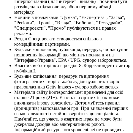
Гіперпосилання ( для інтернет - видань) - повинна бути
розміщена в підзаголовку або в першому абзаці
матеріалу.
Новини з позначками "Думка", "Експертиза", "Заява",
"Регіони", "Гроші", "Влада", "Вибори", "Тест-драйв",
"Спецпроекти", "Промо" публікуються на правах
реклами.
Розділ Спецпроекти створюється спільно з
комерційними партнерами.
Будь яке копіювання, публікація, передрук, чи наступне
поширення інформації, що містить посилання на
"Інтерфакс-Україна", EPA / UPG, суворо забороняється.
Власник веб-сторінки в розділі Я-Корреспондент є автор
публікації.
Будь-яке копіювання, передрук та відтворення
фотографічних творів та/або аудіовізуальних творів
правовласника Getty Images - суворо забороняється.
Матеріали сайту korrespondent.net призначені для осіб
старше 21 року (21+). Участь в азартних іграх може
викликати ігрову залежність. Дотримуйтесь правил
(принципів) відповідальної гри. При виявленні перших
ознак залежності негайно зверніться до спеціаліста.
Пам'ятайте, що участь в азартних іграх не може бути
джерелом доходів або альтернативою роботі.
Інформаційний ресурс korrespondent.net не проводить