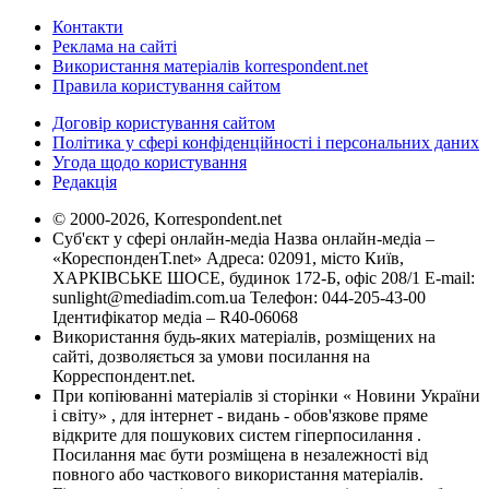
Контакти
Реклама на сайті
Використання матеріалів korrespondent.net
Правила користування сайтом
Договір користування сайтом
Політика у сфері конфіденційності і персональних даних
Угода щодо користування
Редакція
© 2000-2026, Korrespondent.net
Суб'єкт у сфері онлайн-медіа Назва онлайн-медіа –
«КореспонденТ.net» Адреса: 02091, місто Київ,
ХАРКІВСЬКЕ ШОСЕ, будинок 172-Б, офіс 208/1 E-mail:
sunlight@mediadim.com.ua
Телефон: 044-205-43-00
Ідентифікатор медіа – R40-06068
Використання будь-яких матеріалів, розміщених на
сайті, дозволяється за умови посилання на
Корреспондент.net.
При копіюванні матеріалів зі сторінки « Новини України
і світу» , для інтернет - видань - обов'язкове пряме
відкрите для пошукових систем гіперпосилання .
Посилання має бути розміщена в незалежності від
повного або часткового використання матеріалів.