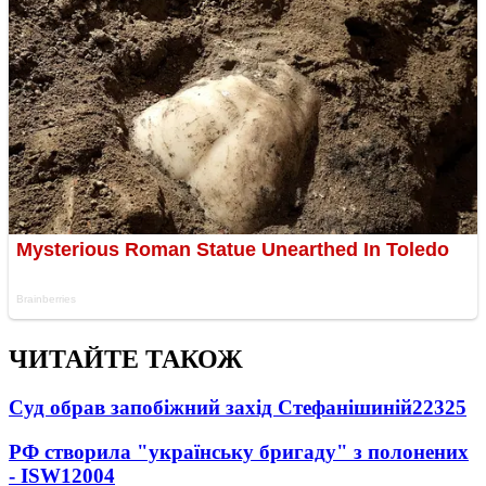
ЧИТАЙТЕ ТАКОЖ
Суд обрав запобіжний захід Стефанішиній
22325
РФ створила "українську бригаду" з полонених
- ISW
12004