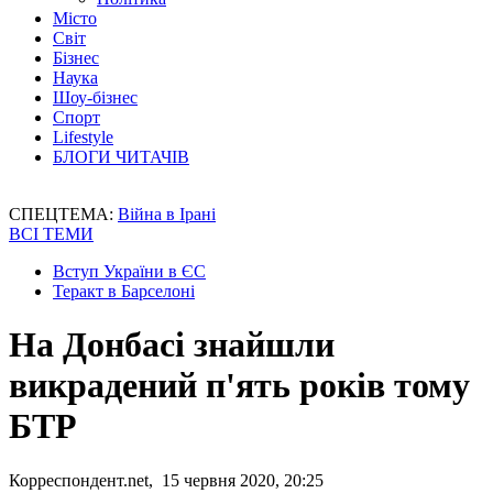
Місто
Світ
Бізнес
Наука
Шоу-бізнес
Спорт
Lifestyle
БЛОГИ ЧИТАЧІВ
СПЕЦТЕМА:
Війна в Ірані
ВСІ ТЕМИ
Вступ України в ЄС
Теракт в Барселоні
На Донбасі знайшли
викрадений п'ять років тому
БТР
Корреспондент.net, 15 червня 2020, 20:25