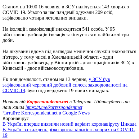
Станом на 10:00 16 червня, в ЗСУ налічується 143 хворих з
COVID-19. Усього за час пандемії одужали 209 осіб,
зафіксовано чотири летальних випадки.
На ізоляції і самоізоляції знаходиться 541 особа. У 95
військовослужбовців ізоляція закінчується в найближчі три
доби.
На лікуванні вдома під наглядом медичної служби знаходяться
п'ятеро, у тому числі в Хмельницькій області - один
військовослужбовець, у Вінницькій - двоє працівників ЗСУ, в
Київській - двоє військовослужбовців.
Як повідомлялося, станом на 13 червня,
у ЗСУ був
зафіксований черговий добовий сплеск захворюваності на
COVID-19
: було підтверджено 19 нових випадків.
Новини від
Корреспондент.net
в Telegram. Підписуйтесь на
наш канал
https://t.me/korrespondentnet
Читайте Korrespondent.net в Google News
Коронавірус
В Україні вперше виявили новий варіант коронавірусу Цикада
В Україні за тиждень різко зросла кількість хворих на COVID-
19