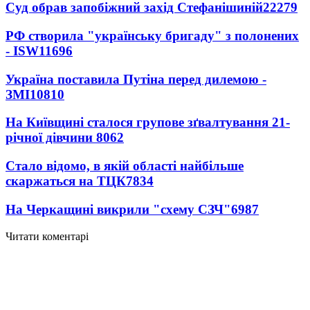
Суд обрав запобіжний захід Стефанішиній
22279
РФ створила "українську бригаду" з полонених
- ISW
11696
Україна поставила Путіна перед дилемою -
ЗМІ
10810
На Київщині сталося групове зґвалтування 21-
річної дівчини
8062
Стало відомо, в якій області найбільше
скаржаться на ТЦК
7834
На Черкащині викрили "схему СЗЧ"
6987
Читати коментарі