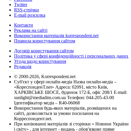
Twitter
RSS-стрічки
E-mail розсилка
Контакти
Реклама на сайті
Використання матеріалів korrespondent.net
Правила користування сайтом
Договір користування сайтом
Політика у сфері конфіденційності і персональних даних
Угода щодо користування
Редакція
© 2000-2026, Korrespondent.net
Суб'єкт у сфері онлайн-медіа Назва онлайн-медіа –
«КореспонденТ.net» Адреса: 02091, місто Київ,
ХАРКІВСЬКЕ ШОСЕ, будинок 172-Б, офіс 208/1 E-mail:
sunlight@mediadim.com.ua
Телефон: 044-205-43-00
Ідентифікатор медіа – R40-06068
Використання будь-яких матеріалів, розміщених на
сайті, дозволяється за умови посилання на
Корреспондент.net.
При копіюванні матеріалів зі сторінки « Новини України
і світу» , для інтернет - видань - обов'язкове пряме