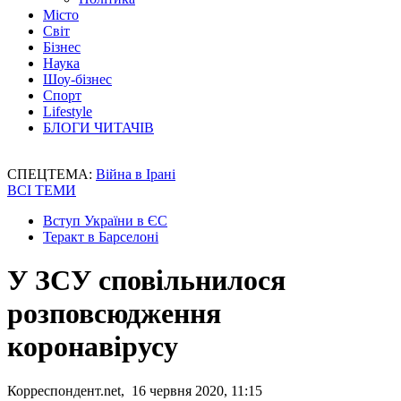
Місто
Світ
Бізнес
Наука
Шоу-бізнес
Спорт
Lifestyle
БЛОГИ ЧИТАЧІВ
СПЕЦТЕМА:
Війна в Ірані
ВСІ ТЕМИ
Вступ України в ЄС
Теракт в Барселоні
У ЗСУ сповільнилося
розповсюдження
коронавірусу
Корреспондент.net, 16 червня 2020, 11:15