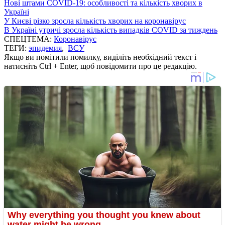
Нові штами COVID-19: особливості та кількість хворих в
Україні
У Києві різко зросла кількість хворих на коронавірус
В Україні утричі зросла кількість випадків COVID за тиждень
СПЕЦТЕМА:
Коронавірус
ТЕГИ:
эпидемия
,
ВСУ
Якщо ви помітили помилку, виділіть необхідний текст і
натисніть Ctrl + Enter, щоб повідомити про це редакцію.