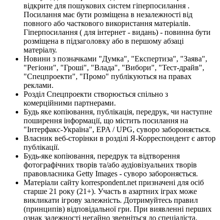
відкрите для пошукових систем гіперпосилання .
Посилання має бути розміщена в незалежності від
повного або часткового використання матеріалів.
Гіперпосилання ( для інтернет - видань) - повинна бути
розміщена в підзаголовку або в першому абзаці
матеріалу.
Новини з позначками "Думка", "Експертиза", "Заява",
"Регіони", "Гроші", "Влада", "Вибори", "Тест-драйв",
"Спецпроекти", "Промо" публікуються на правах
реклами.
Розділ Спецпроекти створюється спільно з
комерційними партнерами.
Будь яке копіювання, публікація, передрук, чи наступне
поширення інформації, що містить посилання на
"Інтерфакс-Україна", EPA / UPG, суворо забороняється.
Власник веб-сторінки в розділі Я-Корреспондент є автор
публікації.
Будь-яке копіювання, передрук та відтворення
фотографічних творів та/або аудіовізуальних творів
правовласника Getty Images - суворо забороняється.
Матеріали сайту korrespondent.net призначені для осіб
старше 21 року (21+). Участь в азартних іграх може
викликати ігрову залежність. Дотримуйтесь правил
(принципів) відповідальної гри. При виявленні перших
ознак залежності негайно зверніться до спеціаліста.