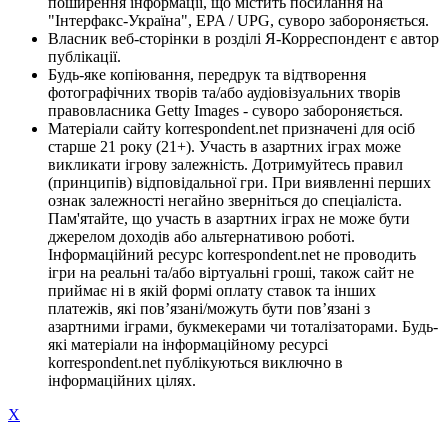
поширення інформації, що містить посилання на
"Інтерфакс-Україна", EPA / UPG, суворо забороняється.
Власник веб-сторінки в розділі Я-Корреспондент є автор
публікації.
Будь-яке копіювання, передрук та відтворення
фотографічних творів та/або аудіовізуальних творів
правовласника Getty Images - суворо забороняється.
Матеріали сайту korrespondent.net призначені для осіб
старше 21 року (21+). Участь в азартних іграх може
викликати ігрову залежність. Дотримуйтесь правил
(принципів) відповідальної гри. При виявленні перших
ознак залежності негайно зверніться до спеціаліста.
Пам'ятайте, що участь в азартних іграх не може бути
джерелом доходів або альтернативою роботі.
Інформаційний ресурс korrespondent.net не проводить
ігри на реальні та/або віртуальні гроші, також сайт не
приймає ні в якій формі оплату ставок та інших
платежів, які пов’язані/можуть бути пов’язані з
азартними іграми, букмекерами чи тоталізаторами. Будь-
які матеріали на інформаційному ресурсі
korrespondent.net публікуються виключно в
інформаційних цілях.
X