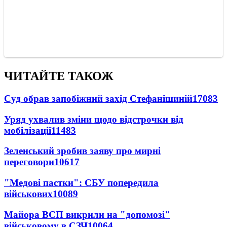
ЧИТАЙТЕ ТАКОЖ
Суд обрав запобіжний захід Стефанішиній
17083
Уряд ухвалив зміни щодо відстрочки від
мобілізації
11483
Зеленський зробив заяву про мирні
переговори
10617
"Медові пастки": СБУ попередила
військових
10089
Майора ВСП викрили на "допомозі"
військовому в СЗЧ
10064