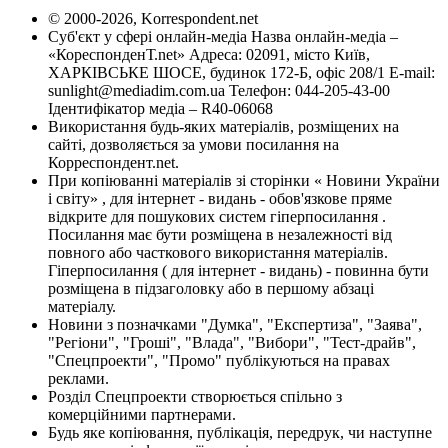
© 2000-2026, Korrespondent.net
Суб'єкт у сфері онлайн-медіа Назва онлайн-медіа –
«КореспонденТ.net» Адреса: 02091, місто Київ,
ХАРКІВСЬКЕ ШОСЕ, будинок 172-Б, офіс 208/1 E-mail:
sunlight@mediadim.com.ua
Телефон: 044-205-43-00
Ідентифікатор медіа – R40-06068
Використання будь-яких матеріалів, розміщених на
сайті, дозволяється за умови посилання на
Корреспондент.net.
При копіюванні матеріалів зі сторінки « Новини України
і світу» , для інтернет - видань - обов'язкове пряме
відкрите для пошукових систем гіперпосилання .
Посилання має бути розміщена в незалежності від
повного або часткового використання матеріалів.
Гіперпосилання ( для інтернет - видань) - повинна бути
розміщена в підзаголовку або в першому абзаці
матеріалу.
Новини з позначками "Думка", "Експертиза", "Заява",
"Регіони", "Гроші", "Влада", "Вибори", "Тест-драйв",
"Спецпроекти", "Промо" публікуються на правах
реклами.
Розділ Спецпроекти створюється спільно з
комерційними партнерами.
Будь яке копіювання, публікація, передрук, чи наступне