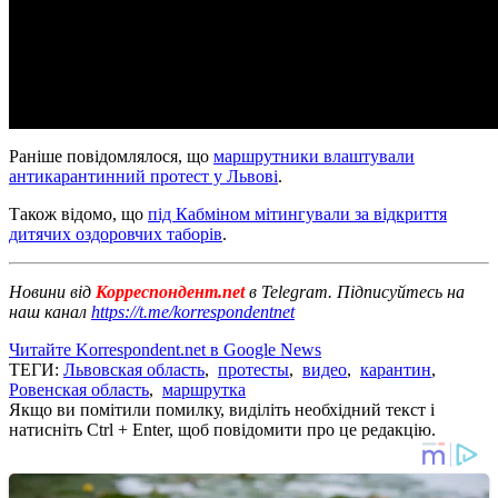
Раніше повідомлялося, що
маршрутники влаштували
антикарантинний протест у Львові
.
Також відомо, що
під Кабміном мітингували за відкриття
дитячих оздоровчих таборів
.
Новини від
Корреспондент.net
в Telegram. Підписуйтесь на
наш канал
https://t.me/korrespondentnet
Читайте Korrespondent.net в Google News
ТЕГИ:
Львовская область
,
протесты
,
видео
,
карантин
,
Ровенская область
,
маршрутка
Якщо ви помітили помилку, виділіть необхідний текст і
натисніть Ctrl + Enter, щоб повідомити про це редакцію.