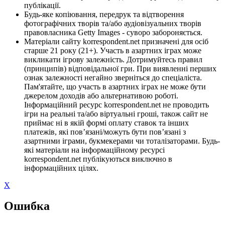
публікації.
Будь-яке копіювання, передрук та відтворення
фотографічних творів та/або аудіовізуальних творів
правовласника Getty Images - суворо забороняється.
Матеріали сайту korrespondent.net призначені для осіб
старше 21 року (21+). Участь в азартних іграх може
викликати ігрову залежність. Дотримуйтесь правил
(принципів) відповідальної гри. При виявленні перших
ознак залежності негайно зверніться до спеціаліста.
Пам'ятайте, що участь в азартних іграх не може бути
джерелом доходів або альтернативою роботі.
Інформаційний ресурс korrespondent.net не проводить
ігри на реальні та/або віртуальні гроші, також сайт не
приймає ні в якій формі оплату ставок та інших
платежів, які пов’язані/можуть бути пов’язані з
азартними іграми, букмекерами чи тоталізаторами. Будь-
які матеріали на інформаційному ресурсі
korrespondent.net публікуються виключно в
інформаційних цілях.
X
Ошибка