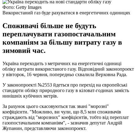
Фото: Getty Images
Використаний газ буде рахуватися в енергетичних одиницях
Споживачі більше не будуть
переплачувати газопостачальним
компаніям за більшу витрату газу в
зимовий час.
Україна переходить з метричних на енергетичні одиниці
обліку витрати використаного газу. Відповідний законопроект
у вівторок, 16 червня, попередньо схвалила Верховна Рада.
У законопроекті №2553 йдеться про перехід на європейські
стандарти обліку природного газу в кіловат-годинах замість
нинішніх кубічних метрів.
За рахунок цього скасовуються так звані "морозні"
коефіцієнти. "Можливо, ви чули, що 8,5 млн споживачів
страждають від "морозних" коефіцієнтів, тобто від переплат
газопостачальним компаніям", - зазначив депутат Андрій
Жупанин, представляючи законопроект.