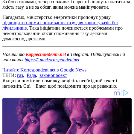
За його словами, тепер споживачі нарешті почнуть платити за
якість газу, а не за обсяг, яким можна маніпулювати.
Нагадаємо, міністерство енергетики пропонує уряду
підвищити норми споживання газу для користувачів без
лічильників
. Така ініціатива пояснюється проблемами про
неконтрольований обсяг споживання газу деякими
домогосподарствами.
Новини від
Корреспондент.net
в Telegram. Підписуйтесь на
наш канал
https://t.me/korrespondentnet
Читайте Korrespondent.net в Google News
ТЕГИ:
газ
,
Рада
,
законопроект
Якщо ви помітили помилку, виділіть необхідний текст і
натисніть Ctrl + Enter, щоб повідомити про це редакцію.