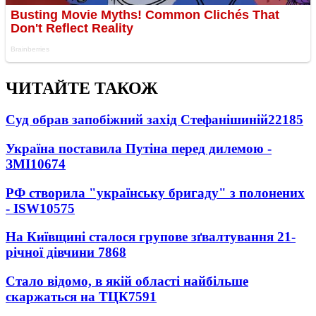
ЧИТАЙТЕ ТАКОЖ
Суд обрав запобіжний захід Стефанішиній
22185
Україна поставила Путіна перед дилемою -
ЗМІ
10674
РФ створила "українську бригаду" з полонених
- ISW
10575
На Київщині сталося групове зґвалтування 21-
річної дівчини
7868
Стало відомо, в якій області найбільше
скаржаться на ТЦК
7591