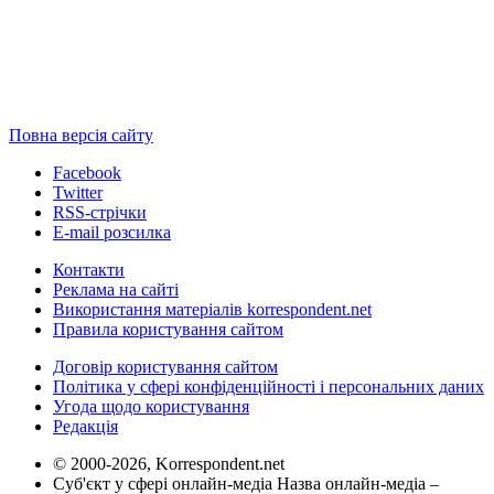
Повна версія сайту
Facebook
Twitter
RSS-стрічки
E-mail розсилка
Контакти
Реклама на сайті
Використання матеріалів korrespondent.net
Правила користування сайтом
Договір користування сайтом
Політика у сфері конфіденційності і персональних даних
Угода щодо користування
Редакція
© 2000-2026, Korrespondent.net
Суб'єкт у сфері онлайн-медіа Назва онлайн-медіа –