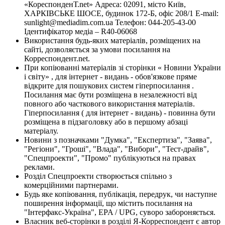
«КореспонденТ.net» Адреса: 02091, місто Київ,
ХАРКІВСЬКЕ ШОСЕ, будинок 172-Б, офіс 208/1 E-mail:
sunlight@mediadim.com.ua
Телефон: 044-205-43-00
Ідентифікатор медіа – R40-06068
Використання будь-яких матеріалів, розміщених на
сайті, дозволяється за умови посилання на
Корреспондент.net.
При копіюванні матеріалів зі сторінки « Новини України
і світу» , для інтернет - видань - обов'язкове пряме
відкрите для пошукових систем гіперпосилання .
Посилання має бути розміщена в незалежності від
повного або часткового використання матеріалів.
Гіперпосилання ( для інтернет - видань) - повинна бути
розміщена в підзаголовку або в першому абзаці
матеріалу.
Новини з позначками "Думка", "Експертиза", "Заява",
"Регіони", "Гроші", "Влада", "Вибори", "Тест-драйв",
"Спецпроекти", "Промо" публікуються на правах
реклами.
Розділ Спецпроекти створюється спільно з
комерційними партнерами.
Будь яке копіювання, публікація, передрук, чи наступне
поширення інформації, що містить посилання на
"Інтерфакс-Україна", EPA / UPG, суворо забороняється.
Власник веб-сторінки в розділі Я-Корреспондент є автор