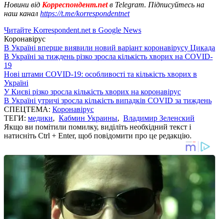
Новини від
Корреспондент.net
в Telegram. Підписуйтесь на
наш канал
https://t.me/korrespondentnet
Читайте Korrespondent.net в Google News
Коронавірус
В Україні вперше виявили новий варіант коронавірусу Цикада
В Україні за тиждень різко зросла кількість хворих на COVID-
19
Нові штами COVID-19: особливості та кількість хворих в
Україні
У Києві різко зросла кількість хворих на коронавірус
В Україні утричі зросла кількість випадків COVID за тиждень
СПЕЦТЕМА:
Коронавірус
ТЕГИ:
медики
,
Кабмин Украины
,
Владимир Зеленский
Якщо ви помітили помилку, виділіть необхідний текст і
натисніть Ctrl + Enter, щоб повідомити про це редакцію.