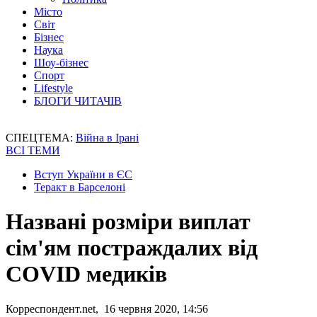
Місто
Світ
Бізнес
Наука
Шоу-бізнес
Спорт
Lifestyle
БЛОГИ ЧИТАЧІВ
СПЕЦТЕМА:
Війна в Ірані
ВСІ ТЕМИ
Вступ України в ЄС
Теракт в Барселоні
Названі розміри виплат
сім'ям постраждалих від
COVID медиків
Корреспондент.net, 16 червня 2020, 14:56