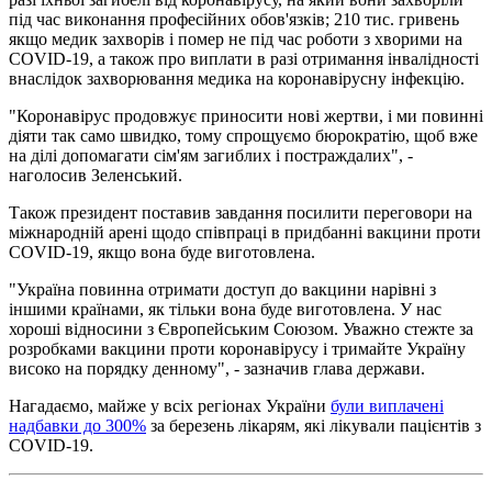
під час виконання професійних обов'язків; 210 тис. гривень
якщо медик захворів і помер не під час роботи з хворими на
COVID-19, а також про виплати в разі отримання інвалідності
внаслідок захворювання медика на коронавірусну інфекцію.
"Коронавірус продовжує приносити нові жертви, і ми повинні
діяти так само швидко, тому спрощуємо бюрократію, щоб вже
на ділі допомагати сім'ям загиблих і постраждалих", -
наголосив Зеленський.
Також президент поставив завдання посилити переговори на
міжнародній арені щодо співпраці в придбанні вакцини проти
COVID-19, якщо вона буде виготовлена.
"Україна повинна отримати доступ до вакцини нарівні з
іншими країнами, як тільки вона буде виготовлена. У нас
хороші відносини з Європейським Союзом. Уважно стежте за
розробками вакцини проти коронавірусу і тримайте Україну
високо на порядку денному", - зазначив глава держави.
Нагадаємо, майже у всіх регіонах України
були виплачені
надбавки до 300%
за березень лікарям, які лікували пацієнтів з
COVID-19.