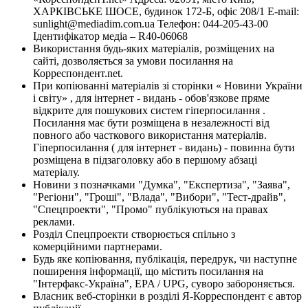
ХАРКІВСЬКЕ ШОСЕ, будинок 172-Б, офіс 208/1 E-mail:
sunlight@mediadim.com.ua
Телефон: 044-205-43-00
Ідентифікатор медіа – R40-06068
Використання будь-яких матеріалів, розміщених на
сайті, дозволяється за умови посилання на
Корреспондент.net.
При копіюванні матеріалів зі сторінки « Новини України
і світу» , для інтернет - видань - обов'язкове пряме
відкрите для пошукових систем гіперпосилання .
Посилання має бути розміщена в незалежності від
повного або часткового використання матеріалів.
Гіперпосилання ( для інтернет - видань) - повинна бути
розміщена в підзаголовку або в першому абзаці
матеріалу.
Новини з позначками "Думка", "Експертиза", "Заява",
"Регіони", "Гроші", "Влада", "Вибори", "Тест-драйв",
"Спецпроекти", "Промо" публікуються на правах
реклами.
Розділ Спецпроекти створюється спільно з
комерційними партнерами.
Будь яке копіювання, публікація, передрук, чи наступне
поширення інформації, що містить посилання на
"Інтерфакс-Україна", EPA / UPG, суворо забороняється.
Власник веб-сторінки в розділі Я-Корреспондент є автор