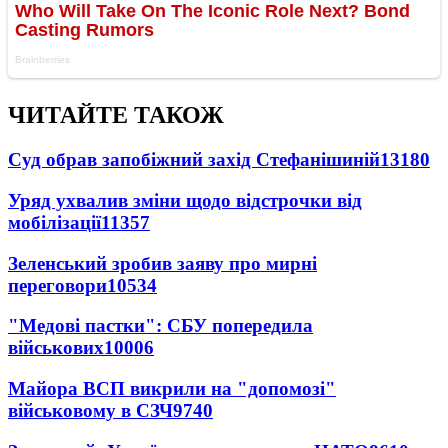
ЧИТАЙТЕ ТАКОЖ
Суд обрав запобіжний захід Стефанішиній
13180
Уряд ухвалив зміни щодо відстрочки від
мобілізації
11357
Зеленський зробив заяву про мирні
переговори
10534
"Медові пастки": СБУ попередила
військових
10006
Майора ВСП викрили на "допомозі"
військовому в СЗЧ
9740