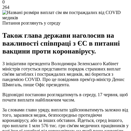
0
264
Питання розглянуть у середу
Також глава держави наголосив на
важливості співпраці з ЄС в питанні
вакцини проти коронавірусу.
З ініціативи президента Володимира Зеленського Кабінет
міністрів готується представити порядок страхових виплат
сім'ям загиблих і постраждалих медиків, які борються з
пандемією COVID. Про це повідомив прем'єр-міністр Денис
Шмигаль, пише Офіс президента.
Відповідні постанови розглядатимуть в середу, 17 червня, щоб
почати виплати найближчим часом.
За словами глави уряду, виплати здійснюватимуть залежно від
того, заразився медик, безпосередньо протидіючи
коронавірусу, або за інших обставин. Йдеться, серед іншого,
про виплати 1 млн 576 тис. грн сім'ям медичних працівників у
разі їхньої загибелі від коронавірусу, на який вони захворіли