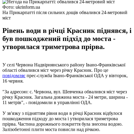
Фото: ukrinform.ua
На Прикарпатті після сильних дощів обвалився 24-метровий
міст
Рівень води в річці Красник піднявся, і
був пошкоджений підхід до моста -
утворилася триметрова прірва.
У селі Червона Надвірнянського району Івано-Франківської
області обвалився міст через річку Красник. Про це
повідомляє
прес-служба Івано-Франківської ОДА у вівторок,
16 червня.
"За адресою: с. Червона, вул. Шевченка обвалився міст через
річку Красник. Загальна довжина моста - 24 метри, ширина -
11 метрів", - повідомили в управлінні ОДА.
У зв'язку з підняттям рівня води в річці Красник відбулося
пошкодження підходу до моста і утворилася триметрова
прірва. Частина дорожнього покриття була знесена водою.
Залізобетонні плити моста повисли над річкою.