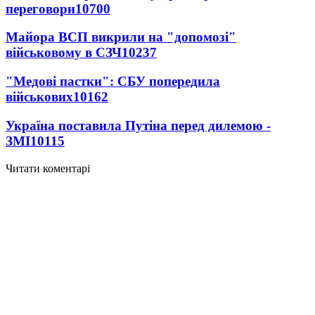
переговори
10700
Майора ВСП викрили на "допомозі"
військовому в СЗЧ
10237
"Медові пастки": СБУ попередила
військових
10162
Україна поставила Путіна перед дилемою -
ЗМІ
10115
Читати коментарі