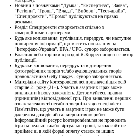
Новини з позначками "Думка", "Експертиза", "Заява",
"Регіони", "Гроші", "Влада", "Вибори", "Тест-драйв",
"Спецпроекти", "Промо" публікуються на правах
реклами.
Розділ Спецпроекти створюється спільно з
комерційними партнерами.
Будь яке копіювання, публікація, передрук, чи наступне
поширення інформації, що містить посилання на
"Інтерфакс-Україна", EPA / UPG, суворо забороняється.
Власник веб-сторінки в розділі Я-Корреспондент є автор
публікації.
Будь-яке копіювання, передрук та відтворення
фотографічних творів та/або аудіовізуальних творів
правовласника Getty Images - суворо забороняється.
Матеріали сайту korrespondent.net призначені для осіб
старше 21 року (21+). Участь в азартних іграх може
викликати ігрову залежність. Дотримуйтесь правил
(принципів) відповідальної гри. При виявленні перших
ознак залежності негайно зверніться до спеціаліста.
Пам'ятайте, що участь в азартних іграх не може бути
джерелом доходів або альтернативою роботі.
Інформаційний ресурс korrespondent.net не проводить
ігри на реальні та/або віртуальні гроші, також сайт не
приймає ні в якій формі оплату ставок та інших