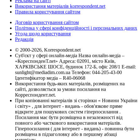
Реклама на сайті
Використання матеріалів korrespondent.net
Правила користування сайтом
Договір користування сайтом
Політика у сфері конфіденційності і персональних даних
Угода щодо користування
Редакція
© 2000-2026, Korrespondent.net
Суб'єкт у сфері онлайн-медіа Назва онлайн-медіа –
«КореспонденТ.net» Адреса: 02091, місто Київ,
ХАРКІВСЬКЕ ШОСЕ, будинок 172-Б, офіс 208/1 E-mail:
sunlight@mediadim.com.ua
Телефон: 044-205-43-00
Ідентифікатор медіа – R40-06068
Використання будь-яких матеріалів, розміщених на
сайті, дозволяється за умови посилання на
Корреспондент.net.
При копіюванні матеріалів зі сторінки « Новини України
і світу» , для інтернет - видань - обов'язкове пряме
відкрите для пошукових систем гіперпосилання .
Посилання має бути розміщена в незалежності від
повного або часткового використання матеріалів.
Гіперпосилання ( для інтернет - видань) - повинна бути
розміщена в підзаголовку або в першому абзаці
матеріалу.