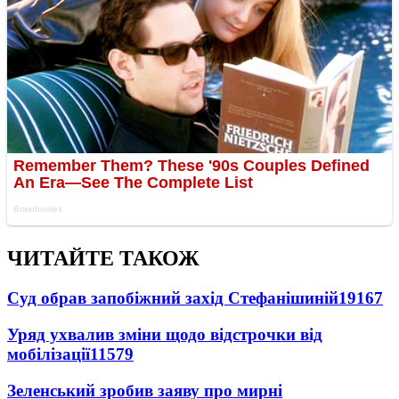
ЧИТАЙТЕ ТАКОЖ
Суд обрав запобіжний захід Стефанішиній
19167
Уряд ухвалив зміни щодо відстрочки від
мобілізації
11579
Зеленський зробив заяву про мирні