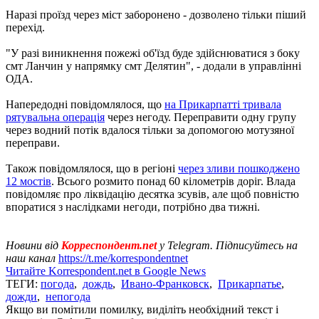
Наразі проїзд через міст заборонено - дозволено тільки піший
перехід.
"У разі виникнення пожежі об'їзд буде здійснюватися з боку
смт Ланчин у напрямку смт Делятин", - додали в управлінні
ОДА.
Напередодні повідомлялося, що
на Прикарпатті тривала
рятувальна операція
через негоду. Переправити одну групу
через водний потік вдалося тільки за допомогою мотузяної
переправи.
Також повідомлялося, що в регіоні
через зливи пошкоджено
12 мостів
. Всього розмито понад 60 кілометрів доріг. Влада
повідомляє про ліквідацію десятка зсувів, але щоб повністю
впоратися з наслідками негоди, потрібно два тижні.
Новини від
Корреспондент.net
у Telegram. Підписуйтесь на
наш канал
https://t.me/korrespondentnet
Читайте Korrespondent.net в Google News
ТЕГИ:
погода
,
дождь
,
Ивано-Франковск
,
Прикарпатье
,
дожди
,
непогода
Якщо ви помітили помилку, виділіть необхідний текст і