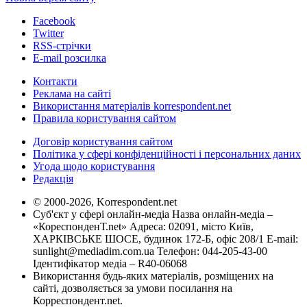
Facebook
Twitter
RSS-стрічки
E-mail розсилка
Контакти
Реклама на сайті
Використання матеріалів korrespondent.net
Правила користування сайтом
Договір користування сайтом
Політика у сфері конфіденційності і персональних даних
Угода щодо користування
Редакція
© 2000-2026, Korrespondent.net
Суб'єкт у сфері онлайн-медіа Назва онлайн-медіа –
«КореспонденТ.net» Адреса: 02091, місто Київ,
ХАРКІВСЬКЕ ШОСЕ, будинок 172-Б, офіс 208/1 E-mail:
sunlight@mediadim.com.ua
Телефон: 044-205-43-00
Ідентифікатор медіа – R40-06068
Використання будь-яких матеріалів, розміщених на
сайті, дозволяється за умови посилання на
Корреспондент.net.