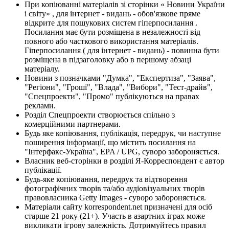
При копіюванні матеріалів зі сторінки « Новини України
і світу» , для інтернет - видань - обов'язкове пряме
відкрите для пошукових систем гіперпосилання .
Посилання має бути розміщена в незалежності від
повного або часткового використання матеріалів.
Гіперпосилання ( для інтернет - видань) - повинна бути
розміщена в підзаголовку або в першому абзаці
матеріалу.
Новини з позначками "Думка", "Експертиза", "Заява",
"Регіони", "Гроші", "Влада", "Вибори", "Тест-драйв",
"Спецпроекти", "Промо" публікуються на правах
реклами.
Розділ Спецпроекти створюється спільно з
комерційними партнерами.
Будь яке копіювання, публікація, передрук, чи наступне
поширення інформації, що містить посилання на
"Інтерфакс-Україна", EPA / UPG, суворо забороняється.
Власник веб-сторінки в розділі Я-Корреспондент є автор
публікації.
Будь-яке копіювання, передрук та відтворення
фотографічних творів та/або аудіовізуальних творів
правовласника Getty Images - суворо забороняється.
Матеріали сайту korrespondent.net призначені для осіб
старше 21 року (21+). Участь в азартних іграх може
викликати ігрову залежність. Дотримуйтесь правил