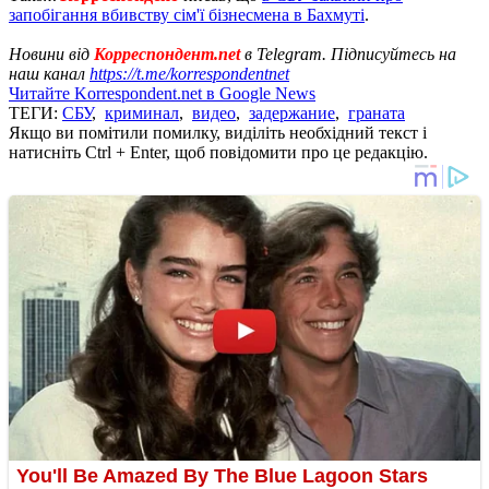
запобігання вбивству сім'ї бізнесмена в Бахмуті
.
Новини від
Корреспондент.net
в Telegram. Підписуйтесь на
наш канал
https://t.me/korrespondentnet
Читайте Korrespondent.net в Google News
ТЕГИ:
СБУ
,
криминал
,
видео
,
задержание
,
граната
Якщо ви помітили помилку, виділіть необхідний текст і
натисніть Ctrl + Enter, щоб повідомити про це редакцію.