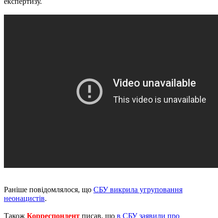
експертизу.
Раніше повідомлялося, що
СБУ викрила угруповання
неонацистів
.
Також
Корреспондент
писав, що
в СБУ заявили про