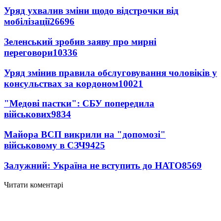
Уряд ухвалив зміни щодо відстрочки від
мобілізації
26696
Зеленський зробив заяву про мирні
переговори
10336
Уряд змінив правила обслуговування чоловіків у
консульствах за кордоном
10021
"Медові пастки": СБУ попередила
військових
9834
Майора ВСП викрили на "допомозі"
військовому в СЗЧ
9425
Залужний: Україна не вступить до НАТО
8569
Читати коментарі