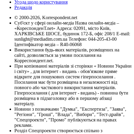
Угода щодо користування
Редакція
© 2000-2026, Korrespondent.net
Суб'єкт у сфері онлайн-медіа Назва онлайн-медіа –
«КореспонденТ.net» Адреса: 02091, місто Київ,
ХАРКІВСЬКЕ ШОСЕ, будинок 172-Б, офіс 208/1 E-mail:
sunlight@mediadim.com.ua
Телефон: 044-205-43-00
Ідентифікатор медіа – R40-06068
Використання будь-яких матеріалів, розміщених на
сайті, дозволяється за умови посилання на
Корреспондент.net.
При копіюванні матеріалів зі сторінки « Новини України
і світу» , для інтернет - видань - обов'язкове пряме
відкрите для пошукових систем гіперпосилання .
Посилання має бути розміщена в незалежності від
повного або часткового використання матеріалів.
Гіперпосилання ( для інтернет - видань) - повинна бути
розміщена в підзаголовку або в першому абзаці
матеріалу.
Новини з позначками "Думка", "Експертиза", "Заява",
"Регіони", "Гроші", "Влада", "Вибори", "Тест-драйв",
"Спецпроекти", "Промо" публікуються на правах
реклами.
Розділ Спецпроекти створюється спільно з