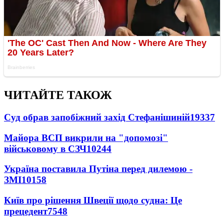
ЧИТАЙТЕ ТАКОЖ
Суд обрав запобіжний захід Стефанішиній
19337
Майора ВСП викрили на "допомозі"
військовому в СЗЧ
10244
Україна поставила Путіна перед дилемою -
ЗМІ
10158
Київ про рішення Швеції щодо судна: Це
прецедент
7548