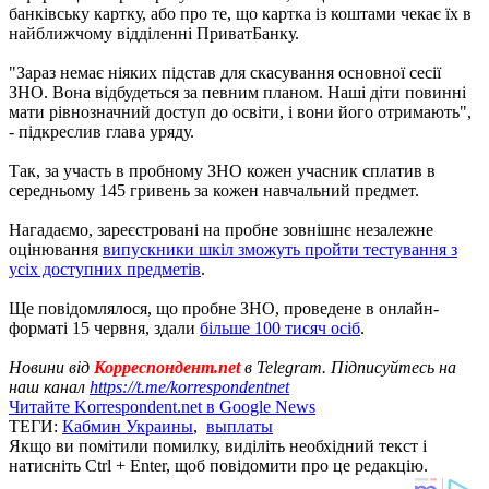
банківську картку, або про те, що картка із коштами чекає їх в
найближчому відділенні ПриватБанку.
"Зараз немає ніяких підстав для скасування основної сесії
ЗНО. Вона відбудеться за певним планом. Наші діти повинні
мати рівнозначний доступ до освіти, і вони його отримають",
- підкреслив глава уряду.
Так, за участь в пробному ЗНО кожен учасник сплатив в
середньому 145 гривень за кожен навчальний предмет.
Нагадаємо, зареєстровані на пробне зовнішнє незалежне
оцінювання
випускники шкіл зможуть пройти тестування з
усіх доступних предметів
.
Ще повідомлялося, що пробне ЗНО, проведене в онлайн-
форматі 15 червня, здали
більше 100 тисяч осіб
.
Новини від
Корреспондент.net
в Telegram. Підписуйтесь на
наш канал
https://t.me/korrespondentnet
Читайте Korrespondent.net в Google News
ТЕГИ:
Кабмин Украины
,
выплаты
Якщо ви помітили помилку, виділіть необхідний текст і
натисніть Ctrl + Enter, щоб повідомити про це редакцію.