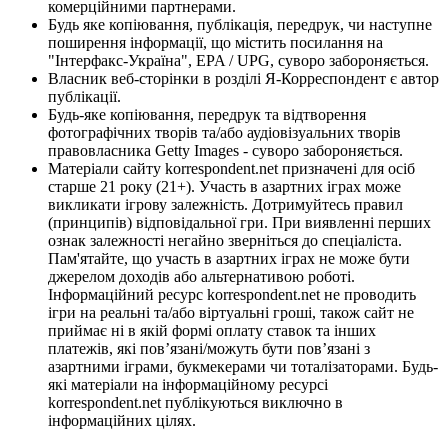
комерційними партнерами.
Будь яке копіювання, публікація, передрук, чи наступне
поширення інформації, що містить посилання на
"Інтерфакс-Україна", EPA / UPG, суворо забороняється.
Власник веб-сторінки в розділі Я-Корреспондент є автор
публікації.
Будь-яке копіювання, передрук та відтворення
фотографічних творів та/або аудіовізуальних творів
правовласника Getty Images - суворо забороняється.
Матеріали сайту korrespondent.net призначені для осіб
старше 21 року (21+). Участь в азартних іграх може
викликати ігрову залежність. Дотримуйтесь правил
(принципів) відповідальної гри. При виявленні перших
ознак залежності негайно зверніться до спеціаліста.
Пам'ятайте, що участь в азартних іграх не може бути
джерелом доходів або альтернативою роботі.
Інформаційний ресурс korrespondent.net не проводить
ігри на реальні та/або віртуальні гроші, також сайт не
приймає ні в якій формі оплату ставок та інших
платежів, які пов’язані/можуть бути пов’язані з
азартними іграми, букмекерами чи тоталізаторами. Будь-
які матеріали на інформаційному ресурсі
korrespondent.net публікуються виключно в
інформаційних цілях.