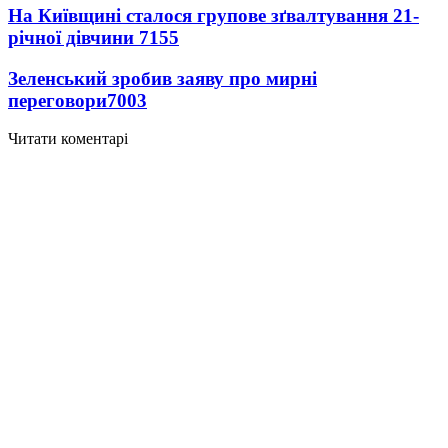
На Київщині сталося групове зґвалтування 21-
річної дівчини
7155
Зеленський зробив заяву про мирні
переговори
7003
Читати коментарі