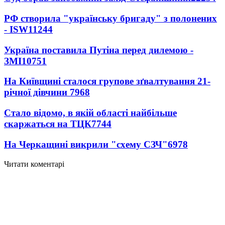
РФ створила "українську бригаду" з полонених
- ISW
11244
Україна поставила Путіна перед дилемою -
ЗМІ
10751
На Київщині сталося групове зґвалтування 21-
річної дівчини
7968
Стало відомо, в якій області найбільше
скаржаться на ТЦК
7744
На Черкащині викрили "схему СЗЧ"
6978
Читати коментарі