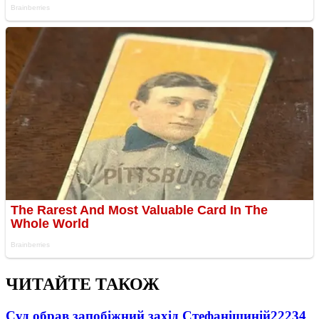
ЧИТАЙТЕ ТАКОЖ
Суд обрав запобіжний захід Стефанішиній
22234