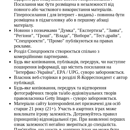
Посилання має бути розміщена в незалежності від
повного або часткового використання матеріалів.
Гіперпосилання ( для інтернет - видань) - повинна бути
розміщена в підзаголовку або в першому абзаці
матеріалу.
Новини з позначками "Думка", "Експертиза", "Заява",
"Регіони", "Гроші", "Влада", "Вибори", "Тест-драйв",
"Спецпроекти", "Промо" публікуються на правах
реклами.
Розділ Спецпроекти створюється спільно з
комерційними партнерами.
Будь яке копіювання, публікація, передрук, чи наступне
поширення інформації, що містить посилання на
"Інтерфакс-Україна", EPA / UPG, суворо забороняється.
Власник веб-сторінки в розділі Я-Корреспондент є автор
публікації.
Будь-яке копіювання, передрук та відтворення
фотографічних творів та/або аудіовізуальних творів
правовласника Getty Images - суворо забороняється.
Матеріали сайту korrespondent.net призначені для осіб
старше 21 року (21+). Участь в азартних іграх може
викликати ігрову залежність. Дотримуйтесь правил
(принципів) відповідальної гри. При виявленні перших
ознак залежності негайно зверніться до спеціаліста.
Пам'ятайте, що участь в азартних іграх не може бути