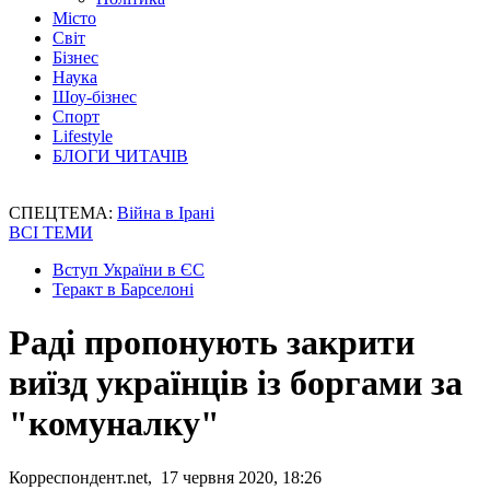
Місто
Світ
Бізнес
Наука
Шоу-бізнес
Спорт
Lifestyle
БЛОГИ ЧИТАЧІВ
СПЕЦТЕМА:
Війна в Ірані
ВСІ ТЕМИ
Вступ України в ЄС
Теракт в Барселоні
Раді пропонують закрити
виїзд українців із боргами за
"комуналку"
Корреспондент.net, 17 червня 2020, 18:26