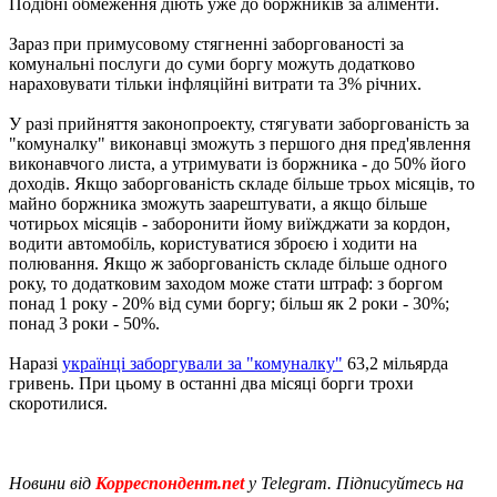
Подібні обмеження діють уже до боржників за аліменти.
Зараз при примусовому стягненні заборгованості за
комунальні послуги до суми боргу можуть додатково
нараховувати тільки інфляційні витрати та 3% річних.
У разі прийняття законопроекту, стягувати заборгованість за
"комуналку" виконавці зможуть з першого дня пред'явлення
виконавчого листа, а утримувати із боржника - до 50% його
доходів. Якщо заборгованість складе більше трьох місяців, то
майно боржника зможуть заарештувати, а якщо більше
чотирьох місяців - заборонити йому виїжджати за кордон,
водити автомобіль, користуватися зброєю і ходити на
полювання. Якщо ж заборгованість складе більше одного
року, то додатковим заходом може стати штраф: з боргом
понад 1 року - 20% від суми боргу; більш як 2 роки - 30%;
понад 3 роки - 50%.
Наразі
українці заборгували за "комуналку"
63,2 мільярда
гривень. При цьому в останні два місяці борги трохи
скоротилися.
Новини від
Корреспондент.net
у Telegram. Підписуйтесь на