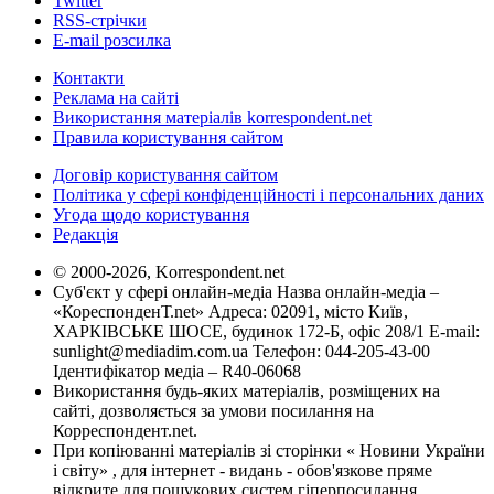
Twitter
RSS-стрічки
E-mail розсилка
Контакти
Реклама на сайті
Використання матеріалів korrespondent.net
Правила користування сайтом
Договір користування сайтом
Політика у сфері конфіденційності і персональних даних
Угода щодо користування
Редакція
© 2000-2026, Korrespondent.net
Суб'єкт у сфері онлайн-медіа Назва онлайн-медіа –
«КореспонденТ.net» Адреса: 02091, місто Київ,
ХАРКІВСЬКЕ ШОСЕ, будинок 172-Б, офіс 208/1 E-mail:
sunlight@mediadim.com.ua
Телефон: 044-205-43-00
Ідентифікатор медіа – R40-06068
Використання будь-яких матеріалів, розміщених на
сайті, дозволяється за умови посилання на
Корреспондент.net.
При копіюванні матеріалів зі сторінки « Новини України
і світу» , для інтернет - видань - обов'язкове пряме
відкрите для пошукових систем гіперпосилання .