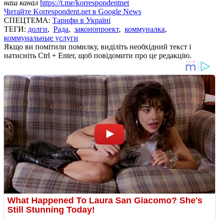
наш канал
https://t.me/korrespondentnet
Читайте Korrespondent.net в Google News
СПЕЦТЕМА:
Тарифи в Україні
ТЕГИ:
долги
,
Рада
,
законопроект
,
коммуналка
,
коммунальные услуги
Якщо ви помітили помилку, виділіть необхідний текст і
натисніть Ctrl + Enter, щоб повідомити про це редакцію.