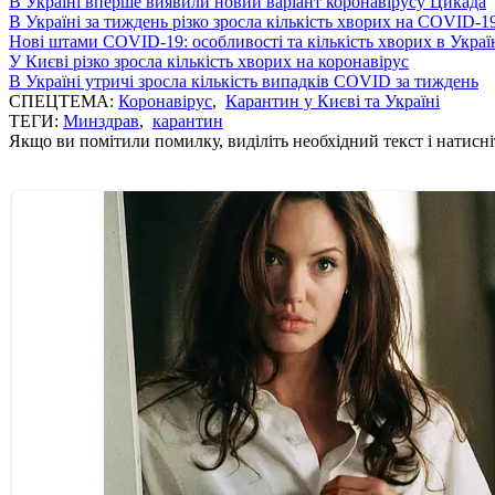
В Україні вперше виявили новий варіант коронавірусу Цикада
В Україні за тиждень різко зросла кількість хворих на COVID-1
Нові штами COVID-19: особливості та кількість хворих в Украї
У Києві різко зросла кількість хворих на коронавірус
В Україні утричі зросла кількість випадків COVID за тиждень
СПЕЦТЕМА:
Коронавірус
,
Карантин у Києві та Україні
ТЕГИ:
Минздрав
,
карантин
Якщо ви помітили помилку, виділіть необхідний текст і натисніт