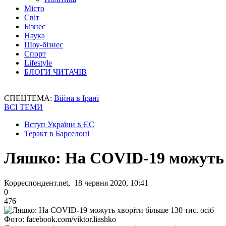
Місто
Світ
Бізнес
Наука
Шоу-бізнес
Спорт
Lifestyle
БЛОГИ ЧИТАЧІВ
СПЕЦТЕМА:
Війна в Ірані
ВСІ ТЕМИ
Вступ України в ЄС
Теракт в Барселоні
Ляшко: На COVID-19 можуть хв
Корреспондент.net, 18 червня 2020, 10:41
0
476
Фото: facebook.com/viktor.liashko