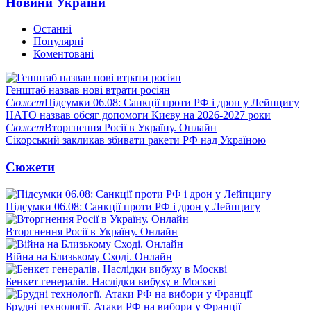
Новини України
Останні
Популярні
Коментовані
Генштаб назвав нові втрати росіян
Сюжет
Підсумки 06.08: Санкції проти РФ і дрон у Лейпцигу
НАТО назвав обсяг допомоги Києву на 2026-2027 роки
Сюжет
Вторгнення Росії в Україну. Онлайн
Сікорський закликав збивати ракети РФ над Україною
Сюжети
Підсумки 06.08: Санкції проти РФ і дрон у Лейпцигу
Вторгнення Росії в Україну. Онлайн
Війна на Близькому Сході. Онлайн
Бенкет генералів. Наслідки вибуху в Москві
Брудні технології. Атаки РФ на вибори у Франції