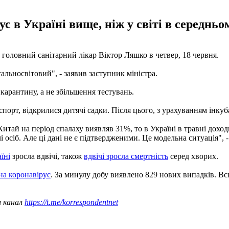
с в Україні вище, ніж у світі в середнь
в головний санітарний лікар Віктор Ляшко в четвер, 18 червня.
альносвітовий", - заявив заступник міністра.
арантину, а не збільшення тестувань.
рт, відкрилися дитячі садки. Після цього, з урахуванням інкубац
Китай на період спалаху виявляв 31%, то в Україні в травні дох
 осіб. Але ці дані не є підтвердженими. Це модельна ситуація", 
їні
зросла вдвічі, також
вдвічі зросла смертність
серед хворих.
на коронавірус
. За минулу добу виявлено 829 нових випадків. Всьо
ш канал
https://t.me/korrespondentnet