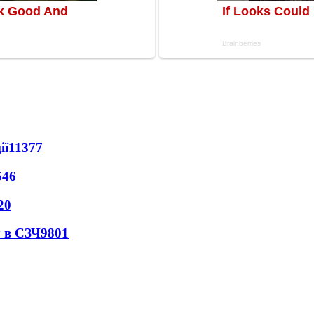
ії
11377
546
20
 в СЗЧ
9801