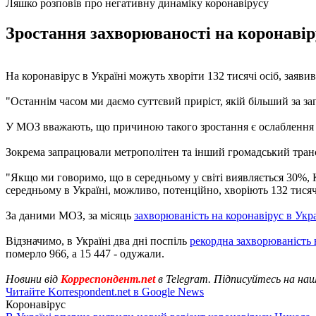
Ляшко розповів про негативну динаміку коронавірусу
Зростання захворюваності на коронавіру
На коронавірус в Україні можуть хворіти 132 тисячі осіб, заяви
"Останнім часом ми даємо суттєвий приріст, якій більший за заг
У МОЗ вважають, що причиною такого зростання є ослаблення к
Зокрема запрацювали метрополітен та інший громадський транспо
"Якщо ми говоримо, що в середньому у світі виявляється 30%, 
середньому в Україні, можливо, потенційно, хворіють 132 тисячі
За даними МОЗ, за місяць
захворюваність на коронавірус в Укра
Відзначимо, в Україні два дні поспіль
рекордна захворюваність 
померло 966, а 15 447 - одужали.
Новини від
Корреспондент.net
в Telegram. Підписуйтесь на на
Читайте Korrespondent.net в Google News
Коронавірус