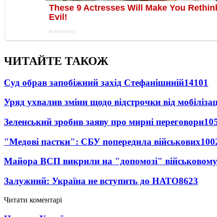
ЧИТАЙТЕ ТАКОЖ
Суд обрав запобіжний захід Стефанішиній
14101
Уряд ухвалив зміни щодо відстрочки від мобілізац
Зеленський зробив заяву про мирні переговори
10
"Медові пастки": СБУ попередила військових
100
Майора ВСП викрили на "допомозі" військовому
Залужний: Україна не вступить до НАТО
8623
Читати коментарі