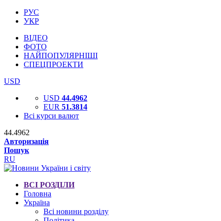
РУС
УКР
ВІДЕО
ФОТО
НАЙПОПУЛЯРНІШІ
СПЕЦПРОЕКТИ
USD
USD
44.4962
EUR
51.3814
Всі курси валют
44.4962
Авторизація
Пошук
RU
ВСІ РОЗДІЛИ
Головна
Україна
Всі новини розділу
Політика