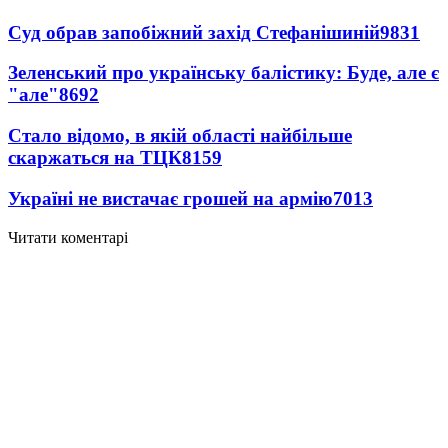
Суд обрав запобіжний захід Стефанішиній
9831
Зеленський про українську балістику: Буде, але є
"але"
8692
Стало відомо, в якій області найбільше
скаржаться на ТЦК
8159
Україні не вистачає грошей на армію
7013
Читати коментарі