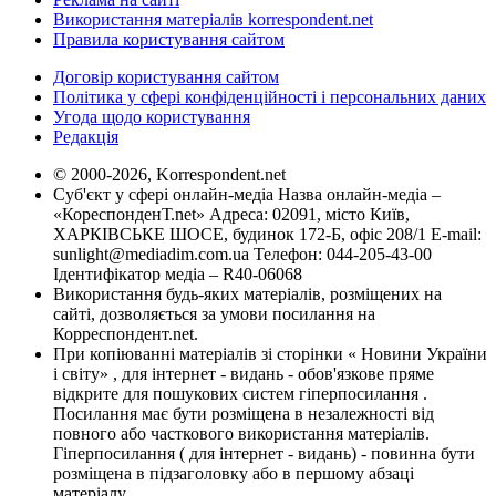
Використання матеріалів korrespondent.net
Правила користування сайтом
Договір користування сайтом
Політика у сфері конфіденційності і персональних даних
Угода щодо користування
Редакція
© 2000-2026, Korrespondent.net
Суб'єкт у сфері онлайн-медіа Назва онлайн-медіа –
«КореспонденТ.net» Адреса: 02091, місто Київ,
ХАРКІВСЬКЕ ШОСЕ, будинок 172-Б, офіс 208/1 E-mail:
sunlight@mediadim.com.ua
Телефон: 044-205-43-00
Ідентифікатор медіа – R40-06068
Використання будь-яких матеріалів, розміщених на
сайті, дозволяється за умови посилання на
Корреспондент.net.
При копіюванні матеріалів зі сторінки « Новини України
і світу» , для інтернет - видань - обов'язкове пряме
відкрите для пошукових систем гіперпосилання .
Посилання має бути розміщена в незалежності від
повного або часткового використання матеріалів.
Гіперпосилання ( для інтернет - видань) - повинна бути
розміщена в підзаголовку або в першому абзаці
матеріалу.