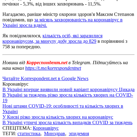
печінки - 5,3%, від інших захворювань - 11,5%.
Нагадаємо, раніше міністр охорони здоров'я Максим Степанов
повідомив, що
за місяць захворюваність на коронавірус в
Україні зросла вдвічі.
Як повідомлялося,
кількість осіб, які заразилися
коронавірусом, за минулу добу зросла до 829
в порівнянні з
758 за попередню.
Новини від
Корреспондент.net
в Telegram. Підписуйтесь на
наш канал
https://t.me/korrespondentnet
Читайте Korrespondent.net в Google News
Коронавірус
В Україні вперше виявили новий варіант коронавірусу Цикада
В Україні за тиждень різко зросла кількість хворих на COVID-
19
Нові штами COVID-19: особливості та кількість хворих в
Україні
У Києві різко зросла кількість хворих на коронавірус
В Україні утричі зросла кількість випадків COVID за тиждень
СПЕЦТЕМА:
Коронавірус
ТЕГИ:
статистика
,
Минздрав
,
эпидемия