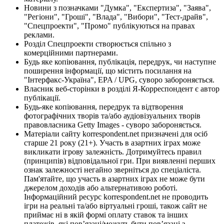
Новини з позначками "Думка", "Експертиза", "Заява",
"Регіони", "Гроші", "Влада", "Вибори", "Тест-драйв",
"Спецпроекти", "Промо" публікуються на правах
реклами.
Розділ Спецпроекти створюється спільно з
комерційними партнерами.
Будь яке копіювання, публікація, передрук, чи наступне
поширення інформації, що містить посилання на
"Інтерфакс-Україна", EPA / UPG, суворо забороняється.
Власник веб-сторінки в розділі Я-Корреспондент є автор
публікації.
Будь-яке копіювання, передрук та відтворення
фотографічних творів та/або аудіовізуальних творів
правовласника Getty Images - суворо забороняється.
Матеріали сайту korrespondent.net призначені для осіб
старше 21 року (21+). Участь в азартних іграх може
викликати ігрову залежність. Дотримуйтесь правил
(принципів) відповідальної гри. При виявленні перших
ознак залежності негайно зверніться до спеціаліста.
Пам'ятайте, що участь в азартних іграх не може бути
джерелом доходів або альтернативою роботі.
Інформаційний ресурс korrespondent.net не проводить
ігри на реальні та/або віртуальні гроші, також сайт не
приймає ні в якій формі оплату ставок та інших
платежів, які пов’язані/можуть бути пов’язані з