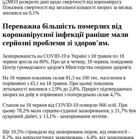
Показник смертності від загальної кількості хворих за місяць
знизився на 0,1%
Переважна більшість померлих від
коронавірусної інфекції раніше мали
серйозні проблеми зі здоров'ям.
Захворюваність на COVID-19 в Україні з 18 травня по 18
червня зросла на 80%. Про це в четвер, 18 червня, повідомив
Центр громадського здоров'я Міністерства охорони здоров'я.
На 18 червня показник склав 81,3 на 100 тис. населення в
порівнянні з 45,1 на 18 травня. При цьому показник
летальності знизився з 2,9% до 2,8%. Приріст підтверджених
хворих на добу в порівнянні з попередньою склав 4,7%.
Станом на 18 червня від COVID-19 померли 966 осіб. При
цьому 78,2% мали серцево-судинні захворювання, у 21,7% був
цукровий діабет, у 13,1% - захворювання легенів.
Ще 10,5% страждали від захворювань нирок, від онкології -
8,2%, від неврологічних захворювань - 6,4%, від захворювань