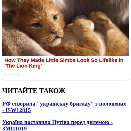
ЧИТАЙТЕ ТАКОЖ
РФ створила "українську бригаду" з полонених
- ISW
12815
Україна поставила Путіна перед дилемою -
ЗМІ
11019