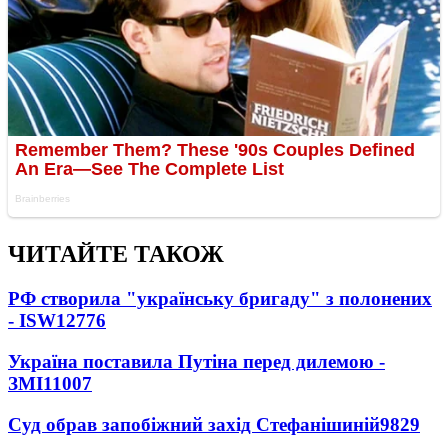
ЧИТАЙТЕ ТАКОЖ
РФ створила "українську бригаду" з полонених
- ISW
12776
Україна поставила Путіна перед дилемою -
ЗМІ
11007
Суд обрав запобіжний захід Стефанішиній
9829