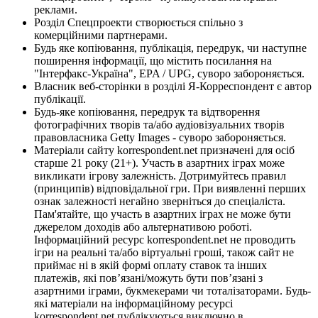
реклами.
Розділ Спецпроекти створюється спільно з
комерційними партнерами.
Будь яке копіювання, публікація, передрук, чи наступне
поширення інформації, що містить посилання на
"Інтерфакс-Україна", EPA / UPG, суворо забороняється.
Власник веб-сторінки в розділі Я-Корреспондент є автор
публікації.
Будь-яке копіювання, передрук та відтворення
фотографічних творів та/або аудіовізуальних творів
правовласника Getty Images - суворо забороняється.
Матеріали сайту korrespondent.net призначені для осіб
старше 21 року (21+). Участь в азартних іграх може
викликати ігрову залежність. Дотримуйтесь правил
(принципів) відповідальної гри. При виявленні перших
ознак залежності негайно зверніться до спеціаліста.
Пам'ятайте, що участь в азартних іграх не може бути
джерелом доходів або альтернативою роботі.
Інформаційний ресурс korrespondent.net не проводить
ігри на реальні та/або віртуальні гроші, також сайт не
приймає ні в якій формі оплату ставок та інших
платежів, які пов’язані/можуть бути пов’язані з
азартними іграми, букмекерами чи тоталізаторами. Будь-
які матеріали на інформаційному ресурсі
korrespondent.net публікуються виключно в