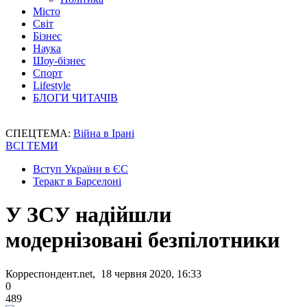
Місто
Світ
Бізнес
Наука
Шоу-бізнес
Спорт
Lifestyle
БЛОГИ ЧИТАЧІВ
СПЕЦТЕМА:
Війна в Ірані
ВСІ ТЕМИ
Вступ України в ЄС
Теракт в Барселоні
У ЗСУ надійшли
модернізовані безпілотники
Корреспондент.net, 18 червня 2020, 16:33
0
489