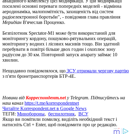
авіаційного комплексу цієї модифікації. У цій модифікації
посилені основні переваги попередніх моделей - відмінна
аеродинаміка, малопомітність, захищеність від систем
радіоелектронної боротьби", - повідомив глава правління
Меридіан
В'ячеслав Проценко.
Безпілотник Spectator-M1 може бути використаний для
моніторингу кордону, пошуково-рятувальних операцій,
моніторингу водних і лісових масивів тощо. Він здатний
перебувати в повітрі більше двох годин і охоплює зону
радіусом до 30 км. Повторний запуск апарату займає 10
хвилин.
Нещодавно повідомлялося, що
ЗСУ отримали чергову партію
з п'яти бронетранспортерів БТР-4Е.
Новини від
Корреспондент.net
у Telegram. Підписуйтесь на
наш канал
https://t.me/korrespondentnet
Читайте Korrespondent.net в Google News
ТЕГИ:
Минобороны
,
беспилотник
,
ВСУ
Якщо ви помітили помилку, виділіть необхідний текст і
натисніть Ctrl + Enter, щоб повідомити про це редакцію.