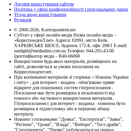
Договір користування сайтом
Політика у сфері конфіденційності і персональних даних
Угода щодо користування
Редакція
© 2000-2026, Korrespondent.net
Суб'єкт у сфері онлайн-медіа Назва онлайн-медіа –
«КореспонденТ.net» Адреса: 02091, місто Київ,
ХАРКІВСЬКЕ ШОСЕ, будинок 172-Б, офіс 208/1 E-mail:
sunlight@mediadim.com.ua
Телефон: 044-205-43-00
Ідентифікатор медіа – R40-06068
Використання будь-яких матеріалів, розміщених на
сайті, дозволяється за умови посилання на
Корреспондент.net.
При копіюванні матеріалів зі сторінки « Новини України
і світу» , для інтернет - видань - обов'язкове пряме
відкрите для пошукових систем гіперпосилання .
Посилання має бути розміщена в незалежності від
повного або часткового використання матеріалів.
Гіперпосилання ( для інтернет - видань) - повинна бути
розміщена в підзаголовку або в першому абзаці
матеріалу.
Новини з позначками "Думка", "Експертиза", "Заява",
"Регіони", "Гроші", "Влада", "Вибори", "Тест-драйв",
"Спецпроекти", "Промо" публікуються на правах