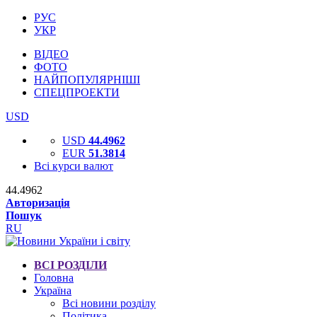
РУС
УКР
ВІДЕО
ФОТО
НАЙПОПУЛЯРНІШІ
СПЕЦПРОЕКТИ
USD
USD
44.4962
EUR
51.3814
Всі курси валют
44.4962
Авторизація
Пошук
RU
ВСІ РОЗДІЛИ
Головна
Україна
Всі новини розділу
Політика