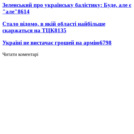
Зеленський про українську балістику: Буде, але є
"але"
8614
Стало відомо, в якій області найбільше
скаржаться на ТЦК
8135
Україні не вистачає грошей на армію
6798
Читати коментарі