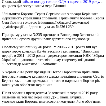
Скальський
займав посаду голови ОДА з вересня 2019 року
, а
до цього був заступником мера Вінниці.
"Звільнити Борзова Сергія Сергійовича з посади Керівника
Державного управління справами. Призначити Борзова Сергія
Сергійовича головою Вінницької обласної державної
адміністрації", - йдеться в указах №236 і 239.
При цьому указом №235 президент Володимир Зеленський
присвоїв Борзову другий ранг державного службовця.
Обраному чиновнику 40 років. У 2006 - 2011 роках він був
директором команди Клубу веселих і кмітливих "Вінницькі
перці", в 2011 - 2012 роках - директором команди КВК "Збірна
України", працював в телевізійному творчому об'єднанні
"Олександр Масляков і Компанія".
У червні 2014 року президент Петро Порошенко призначив
його заступником керівника Держуправління справами Сергія
Березенка, а після проходження того в парламент Борзов рік
виконував обов'язки керівника.
Після обрання президентом Зеленський в червні 2019 року
звільнив на той час керівника ДУС Івана Куцика і
уповноважив Борзова тимчасово виконувати його обов'язки.