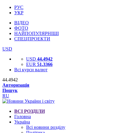
РУС
УКР
ВІДЕО
ФОТО
НАЙПОПУЛЯРНІШІ
СПЕЦПРОЕКТИ
USD
USD
44.4942
EUR
51.3366
Всі курси валют
44.4942
Авторизація
Пошук
RU
ВСІ РОЗДІЛИ
Головна
Україна
Всі новини розділу
Політика