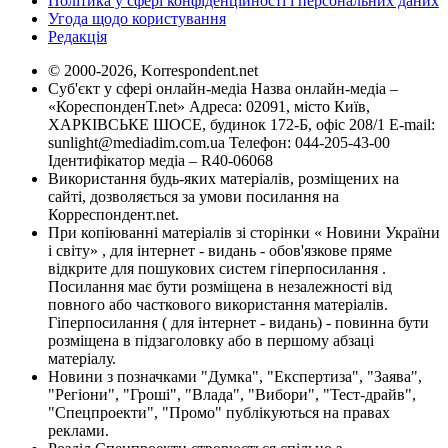
Політика у сфері конфіденційності і персональних даних
Угода щодо користування
Редакція
© 2000-2026, Korrespondent.net
Суб'єкт у сфері онлайн-медіа Назва онлайн-медіа –
«КореспонденТ.net» Адреса: 02091, місто Київ,
ХАРКІВСЬКЕ ШОСЕ, будинок 172-Б, офіс 208/1 E-mail:
sunlight@mediadim.com.ua
Телефон: 044-205-43-00
Ідентифікатор медіа – R40-06068
Використання будь-яких матеріалів, розміщених на
сайті, дозволяється за умови посилання на
Корреспондент.net.
При копіюванні матеріалів зі сторінки « Новини України
і світу» , для інтернет - видань - обов'язкове пряме
відкрите для пошукових систем гіперпосилання .
Посилання має бути розміщена в незалежності від
повного або часткового використання матеріалів.
Гіперпосилання ( для інтернет - видань) - повинна бути
розміщена в підзаголовку або в першому абзаці
матеріалу.
Новини з позначками "Думка", "Експертиза", "Заява",
"Регіони", "Гроші", "Влада", "Вибори", "Тест-драйв",
"Спецпроекти", "Промо" публікуються на правах
реклами.