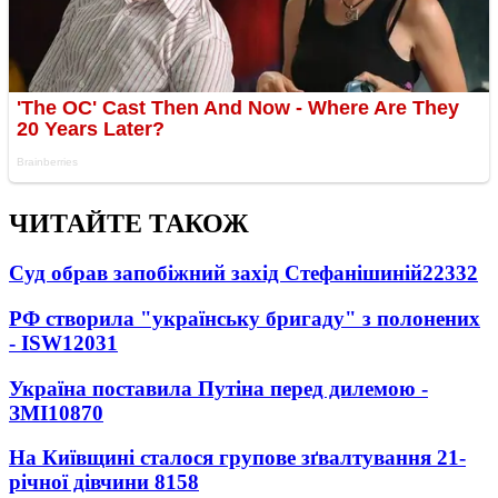
ЧИТАЙТЕ ТАКОЖ
Суд обрав запобіжний захід Стефанішиній
22332
РФ створила "українську бригаду" з полонених
- ISW
12031
Україна поставила Путіна перед дилемою -
ЗМІ
10870
На Київщині сталося групове зґвалтування 21-
річної дівчини
8158