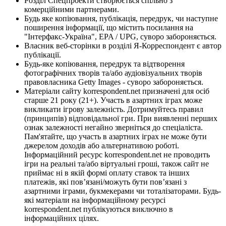
Розділ Спецпроекти створюється спільно з
комерційними партнерами.
Будь яке копіювання, публікація, передрук, чи наступне
поширення інформації, що містить посилання на
"Інтерфакс-Україна", EPA / UPG, суворо забороняється.
Власник веб-сторінки в розділі Я-Корреспондент є автор
публікації.
Будь-яке копіювання, передрук та відтворення
фотографічних творів та/або аудіовізуальних творів
правовласника Getty Images - суворо забороняється.
Матеріали сайту korrespondent.net призначені для осіб
старше 21 року (21+). Участь в азартних іграх може
викликати ігрову залежність. Дотримуйтесь правил
(принципів) відповідальної гри. При виявленні перших
ознак залежності негайно зверніться до спеціаліста.
Пам'ятайте, що участь в азартних іграх не може бути
джерелом доходів або альтернативою роботі.
Інформаційний ресурс korrespondent.net не проводить
ігри на реальні та/або віртуальні гроші, також сайт не
приймає ні в якій формі оплату ставок та інших
платежів, які пов’язані/можуть бути пов’язані з
азартними іграми, букмекерами чи тоталізаторами. Будь-
які матеріали на інформаційному ресурсі
korrespondent.net публікуються виключно в
інформаційних цілях.