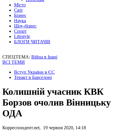
Місто
Світ
Бізнес
Наука
Шоу-бізнес
Спорт
Lifestyle
БЛОГИ ЧИТАЧІВ
СПЕЦТЕМА:
Війна в Ірані
ВСІ ТЕМИ
Вступ України в ЄС
Теракт в Барселоні
Колишній учасник КВК
Борзов очолив Вінницьку
ОДА
Корреспондент.net, 19 червня 2020, 14:18