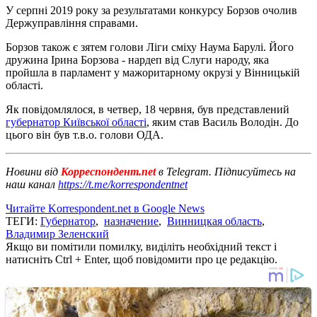
У серпні 2019 року за результатами конкурсу Борзов очолив
Держуправління справами.
Борзов також є зятем голови Ліги сміху Наума Барулі. Його
дружина Ірина Борзова - нардеп від Слуги народу, яка
пройшла в парламент у мажоритарному окрузі у Вінницькій
області.
Як повідомлялося, в четвер, 18 червня, був представлений
губернатор Київської області
, яким став Василь Володін. До
цього він був т.в.о. голови ОДА.
Новини від
Корреспондент.net
в Telegram. Підписуйтесь на
наш канал
https://t.me/korrespondentnet
Читайте Korrespondent.net в Google News
ТЕГИ:
Губернатор
,
назначение
,
Винницкая область
,
Владимир Зеленский
Якщо ви помітили помилку, виділіть необхідний текст і
натисніть Ctrl + Enter, щоб повідомити про це редакцію.