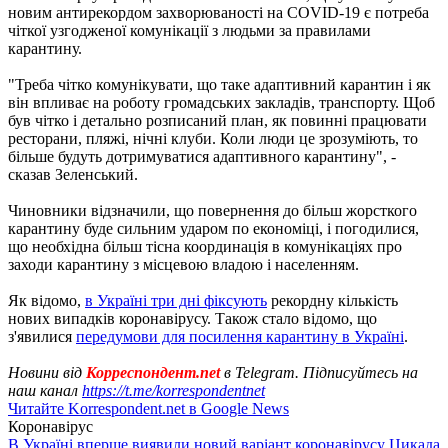
новим антирекордом захворюваності на COVID-19 є потреба
чіткої узгодженої комунікації з людьми за правилами
карантину.
"Треба чітко комунікувати, що таке адаптивний карантин і як
він впливає на роботу громадських закладів, транспорту. Щоб
був чітко і детально розписаний план, як повинні працювати
ресторани, пляжі, нічні клуби. Коли люди це зрозуміють, то
більше будуть дотримуватися адаптивного карантину", -
сказав Зеленський.
Чиновники відзначили, що повернення до більш жорсткого
карантину буде сильним ударом по економіці, і погодилися,
що необхідна більш тісна координація в комунікаціях про
заходи карантину з місцевою владою і населенням.
Як відомо,
в Україні три дні фіксують
рекордну кількість
нових випадків коронавірусу. Також стало відомо, що
з'явилися
передумови для посилення карантину в Україні
.
Новини від
Корреспондент.net
в Telegram. Підписуйтесь на
наш канал
https://t.me/korrespondentnet
Читайте Korrespondent.net в Google News
Коронавірус
В Україні вперше виявили новий варіант коронавірусу Цикада