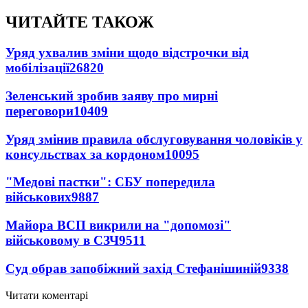
ЧИТАЙТЕ ТАКОЖ
Уряд ухвалив зміни щодо відстрочки від
мобілізації
26820
Зеленський зробив заяву про мирні
переговори
10409
Уряд змінив правила обслуговування чоловіків у
консульствах за кордоном
10095
"Медові пастки": СБУ попередила
військових
9887
Майора ВСП викрили на "допомозі"
військовому в СЗЧ
9511
Суд обрав запобіжний захід Стефанішиній
9338
Читати коментарі