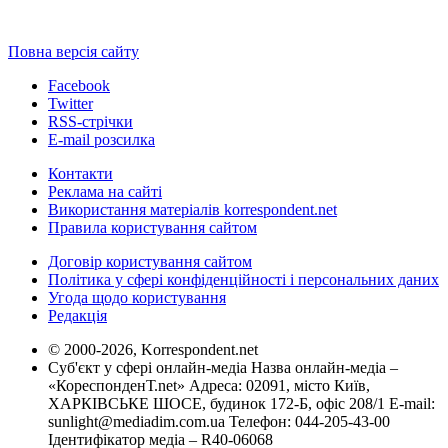
Повна версія сайту
Facebook
Twitter
RSS-стрічки
E-mail розсилка
Контакти
Реклама на сайті
Використання матеріалів korrespondent.net
Правила користування сайтом
Договір користування сайтом
Політика у сфері конфіденційності і персональних даних
Угода щодо користування
Редакція
© 2000-2026, Korrespondent.net
Суб'єкт у сфері онлайн-медіа Назва онлайн-медіа –
«КореспонденТ.net» Адреса: 02091, місто Київ,
ХАРКІВСЬКЕ ШОСЕ, будинок 172-Б, офіс 208/1 E-mail:
sunlight@mediadim.com.ua
Телефон: 044-205-43-00
Ідентифікатор медіа – R40-06068