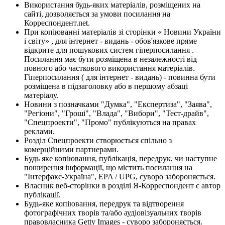
Використання будь-яких матеріалів, розміщених на
сайті, дозволяється за умови посилання на
Корреспондент.net.
При копіюванні матеріалів зі сторінки « Новини України
і світу» , для інтернет - видань - обов'язкове пряме
відкрите для пошукових систем гіперпосилання .
Посилання має бути розміщена в незалежності від
повного або часткового використання матеріалів.
Гіперпосилання ( для інтернет - видань) - повинна бути
розміщена в підзаголовку або в першому абзаці
матеріалу.
Новини з позначками "Думка", "Експертиза", "Заява",
"Регіони", "Гроші", "Влада", "Вибори", "Тест-драйв",
"Спецпроекти", "Промо" публікуються на правах
реклами.
Розділ Спецпроекти створюється спільно з
комерційними партнерами.
Будь яке копіювання, публікація, передрук, чи наступне
поширення інформації, що містить посилання на
"Інтерфакс-Україна", EPA / UPG, суворо забороняється.
Власник веб-сторінки в розділі Я-Корреспондент є автор
публікації.
Будь-яке копіювання, передрук та відтворення
фотографічних творів та/або аудіовізуальних творів
правовласника Getty Images - суворо забороняється.