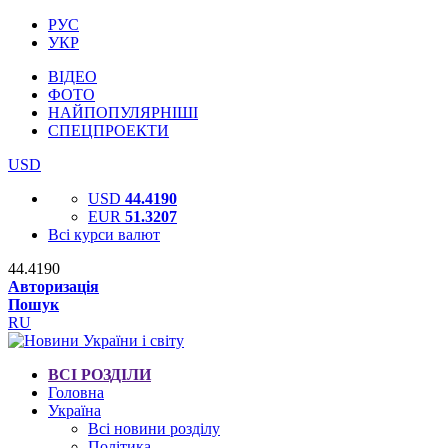
РУС
УКР
ВІДЕО
ФОТО
НАЙПОПУЛЯРНІШІ
СПЕЦПРОЕКТИ
USD
USD
44.4190
EUR
51.3207
Всі курси валют
44.4190
Авторизація
Пошук
RU
ВСІ РОЗДІЛИ
Головна
Україна
Всі новини розділу
Політика