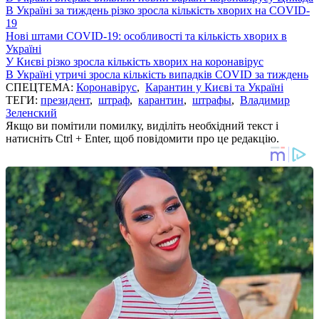
В Україні за тиждень різко зросла кількість хворих на COVID-
19
Нові штами COVID-19: особливості та кількість хворих в
Україні
У Києві різко зросла кількість хворих на коронавірус
В Україні утричі зросла кількість випадків COVID за тиждень
СПЕЦТЕМА:
Коронавірус
,
Карантин у Києві та Україні
ТЕГИ:
президент
,
штраф
,
карантин
,
штрафы
,
Владимир
Зеленский
Якщо ви помітили помилку, виділіть необхідний текст і
натисніть Ctrl + Enter, щоб повідомити про це редакцію.