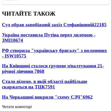
ЧИТАЙТЕ ТАКОЖ
Суд обрав запобіжний захід Стефанішиній
22185
Україна поставила Путіна перед дилемою -
ЗМІ
10674
РФ створила "українську бригаду" з полонених
- ISW
10575
На Київщині сталося групове зґвалтування 21-
річної дівчини
7868
Стало відомо, в якій області найбільше
скаржаться на ТЦК
7591
На Черкащині викрили "схему СЗЧ"
6962
Читати коментарі