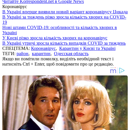
Читайте Korrespondent.net в Google News
Коронавірус
В Україні вперше виявили новий варіант коронавірусу Цикада
В Україні за тиждень різко зросла кількість хворих на COVID-
19
Нові штами COVID-19: особливості та кількість хворих в
Україні
У Києві різко зросла кількість хворих на коронавірус
В Україні утричі зросла кількість випадків COVID за тиждень
СПЕЦТЕМА:
Коронавірус
,
Карантин у Києві та Україні
ТЕГИ:
район
,
карантин
,
Одесская область
Якщо ви помітили помилку, виділіть необхідний текст і
натисніть Ctrl + Enter, щоб повідомити про це редакцію.