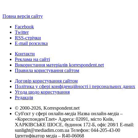
Повна версія сайту
Facebook
Twitter
RSS-стрічки
E-mail розсилка
Контакти
Реклама на сайті
Використання матеріалів korrespondent.net
Правила користування сайтом
Договір користування сайтом
Політика у сфері конфіденційності і персональних даних
Угода щодо користування
Редакція
© 2000-2026, Korrespondent.net
Суб'єкт у сфері онлайн-медіа Назва онлайн-медіа –
«КореспонденТ.net» Адреса: 02091, місто Київ,
ХАРКІВСЬКЕ ШОСЕ, будинок 172-Б, офіс 208/1 E-mail:
sunlight@mediadim.com.ua
Телефон: 044-205-43-00
Ідентифікатор медіа – R40-06068