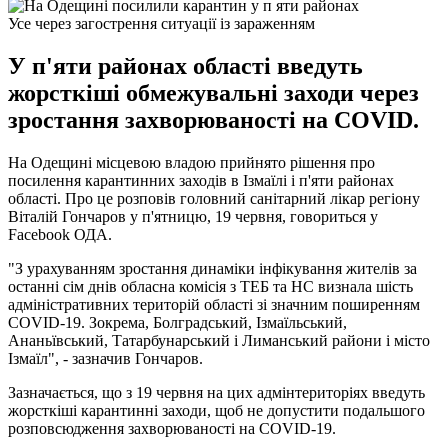
Усе через загострення ситуації із зараженням
У п'яти районах області введуть
жорсткіші обмежувальні заходи через
зростання захворюваності на COVID.
На Одещині місцевою владою прийнято рішення про
посилення карантинних заходів в Ізмаїлі і п'яти районах
області. Про це розповів головний санітарний лікар регіону
Віталій Гончаров у п'ятницю, 19 червня, говориться у
Facebook ОДА.
"З урахуванням зростання динаміки інфікування жителів за
останні сім днів обласна комісія з ТЕБ та НС визнала шість
адміністративних територій області зі значним поширенням
COVID-19. Зокрема, Болградський, Ізмаїльський,
Ананьївський, Татарбунарський і Лиманський райони і місто
Ізмаїл", - зазначив Гончаров.
Зазначається, що з 19 червня на цих адмінтериторіях введуть
жорсткіші карантинні заходи, щоб не допустити подальшого
розповсюдження захворюваності на COVID-19.