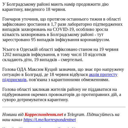
У Болградському районі мають намір продовжити дію
карантину, введеного 18 червня.
Гончаров уточнив, що протягом останнього тижня в області
зафіксовано зростання в 1,7 рази лабораторно підтверджених
випадків захворювань на COVID-19, особливо зросла
кількість захворювань в Болградському районі - тут
зареєстровано 95 випадків інфікування коронавірусом.
Усього в Одеській області зафіксовано станом на 19 червня
1202 випадків інфікування, в тому числі 10 відсотків
складають діти, 19 випадків - смертельні.
Голова ОДА Максим Куций зазначив, що знає про напружену
ситуацію в Болграді, де 18 червня відбулася
акція протесту
підприємців
, пов'язана з карантинними обмеженнями.
Голова області закликав жителів району не піддаватися на
підбурювання окремих провокаторів до протиправних дій, а
суворо дотримуватися карантину.
Новини від
Корреспондент.net
в Telegram. Підписуйтесь на
наш канал
https://t.me/korrespondentnet