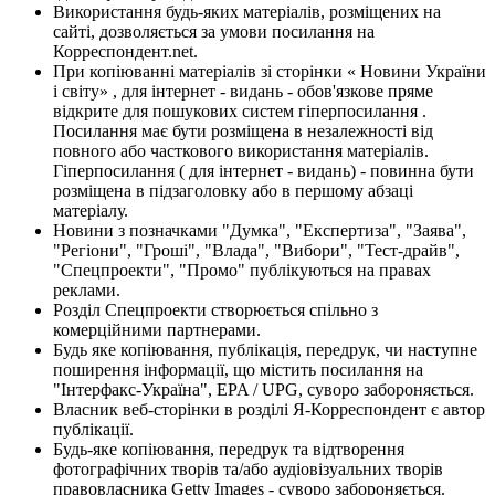
Використання будь-яких матеріалів, розміщених на
сайті, дозволяється за умови посилання на
Корреспондент.net.
При копіюванні матеріалів зі сторінки « Новини України
і світу» , для інтернет - видань - обов'язкове пряме
відкрите для пошукових систем гіперпосилання .
Посилання має бути розміщена в незалежності від
повного або часткового використання матеріалів.
Гіперпосилання ( для інтернет - видань) - повинна бути
розміщена в підзаголовку або в першому абзаці
матеріалу.
Новини з позначками "Думка", "Експертиза", "Заява",
"Регіони", "Гроші", "Влада", "Вибори", "Тест-драйв",
"Спецпроекти", "Промо" публікуються на правах
реклами.
Розділ Спецпроекти створюється спільно з
комерційними партнерами.
Будь яке копіювання, публікація, передрук, чи наступне
поширення інформації, що містить посилання на
"Інтерфакс-Україна", EPA / UPG, суворо забороняється.
Власник веб-сторінки в розділі Я-Корреспондент є автор
публікації.
Будь-яке копіювання, передрук та відтворення
фотографічних творів та/або аудіовізуальних творів
правовласника Getty Images - суворо забороняється.