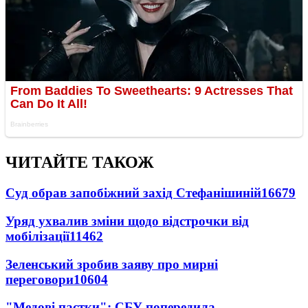
ЧИТАЙТЕ ТАКОЖ
Суд обрав запобіжний захід Стефанішиній
16679
Уряд ухвалив зміни щодо відстрочки від
мобілізації
11462
Зеленський зробив заяву про мирні
переговори
10604
"Медові пастки": СБУ попередила