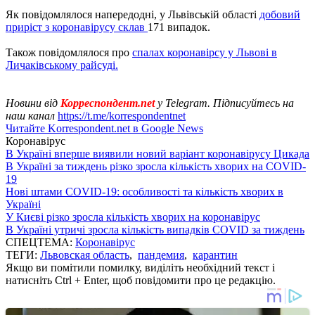
Як повідомлялося напередодні, у Львівській області
добовий
приріст з коронавірусу склав
171 випадок.
Також повідомлялося про
спалах коронавірсу у Львові в
Личаківському райсуді.
Новини від
Корреспондент.net
у Telegram. Підписуйтесь на
наш канал
https://t.me/korrespondentnet
Читайте Korrespondent.net в Google News
Коронавірус
В Україні вперше виявили новий варіант коронавірусу Цикада
В Україні за тиждень різко зросла кількість хворих на COVID-
19
Нові штами COVID-19: особливості та кількість хворих в
Україні
У Києві різко зросла кількість хворих на коронавірус
В Україні утричі зросла кількість випадків COVID за тиждень
СПЕЦТЕМА:
Коронавірус
ТЕГИ:
Львовская область
,
пандемия
,
карантин
Якщо ви помітили помилку, виділіть необхідний текст і
натисніть Ctrl + Enter, щоб повідомити про це редакцію.