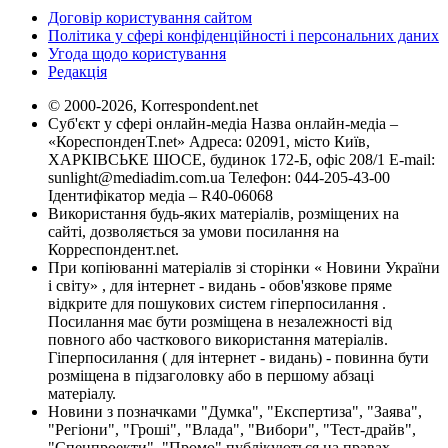
Договір користування сайтом
Політика у сфері конфіденційності і персональних даних
Угода щодо користування
Редакція
© 2000-2026, Korrespondent.net
Суб'єкт у сфері онлайн-медіа Назва онлайн-медіа –
«КореспонденТ.net» Адреса: 02091, місто Київ,
ХАРКІВСЬКЕ ШОСЕ, будинок 172-Б, офіс 208/1 E-mail:
sunlight@mediadim.com.ua
Телефон: 044-205-43-00
Ідентифікатор медіа – R40-06068
Використання будь-яких матеріалів, розміщених на
сайті, дозволяється за умови посилання на
Корреспондент.net.
При копіюванні матеріалів зі сторінки « Новини України
і світу» , для інтернет - видань - обов'язкове пряме
відкрите для пошукових систем гіперпосилання .
Посилання має бути розміщена в незалежності від
повного або часткового використання матеріалів.
Гіперпосилання ( для інтернет - видань) - повинна бути
розміщена в підзаголовку або в першому абзаці
матеріалу.
Новини з позначками "Думка", "Експертиза", "Заява",
"Регіони", "Гроші", "Влада", "Вибори", "Тест-драйв",
"Спецпроекти", "Промо" публікуються на правах