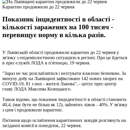
Карантин продовжили до 22 червня
Показник інцидентності в області -
кількості заражених на 100 тисяч -
перевищує норму в кілька разів.
У Львівській області продовжили карантин до 22 червня у
зв'язку з епідеміологічною ситуацією в регіоні. Про це йдеться
в прес-службі ЛОДА в п'ятницю, 19 червня.
"Зараз не час розслаблятися і нехтувати власною безпекою. За
минулу добу на Львівщині зафіксовано 142 нових хворих на
СOVID-19, 81 з них - жителі Львова", - цитує прес-центр
главу ЛОДА Максима Козицького.
Також відомо, що показник інцидентності в області становить
40,4, (має бути не більш як 12), зайнятих ліжок - 40%. У зв'язку
з цим і продовжили карантин.
Питання щодо ослаблення карантинних заходів розглянуть на
засіданні комісії в понеділок, 22 червня.