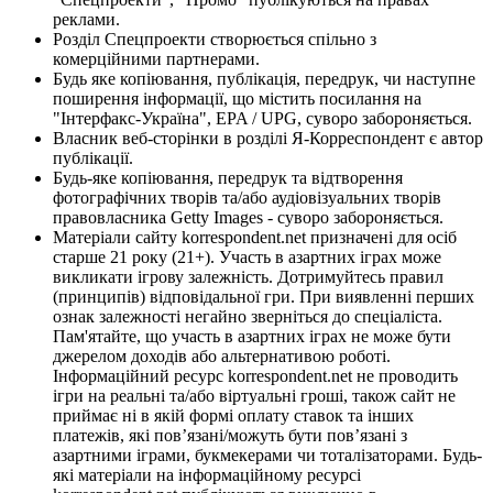
реклами.
Розділ Спецпроекти створюється спільно з
комерційними партнерами.
Будь яке копіювання, публікація, передрук, чи наступне
поширення інформації, що містить посилання на
"Інтерфакс-Україна", EPA / UPG, суворо забороняється.
Власник веб-сторінки в розділі Я-Корреспондент є автор
публікації.
Будь-яке копіювання, передрук та відтворення
фотографічних творів та/або аудіовізуальних творів
правовласника Getty Images - суворо забороняється.
Матеріали сайту korrespondent.net призначені для осіб
старше 21 року (21+). Участь в азартних іграх може
викликати ігрову залежність. Дотримуйтесь правил
(принципів) відповідальної гри. При виявленні перших
ознак залежності негайно зверніться до спеціаліста.
Пам'ятайте, що участь в азартних іграх не може бути
джерелом доходів або альтернативою роботі.
Інформаційний ресурс korrespondent.net не проводить
ігри на реальні та/або віртуальні гроші, також сайт не
приймає ні в якій формі оплату ставок та інших
платежів, які пов’язані/можуть бути пов’язані з
азартними іграми, букмекерами чи тоталізаторами. Будь-
які матеріали на інформаційному ресурсі