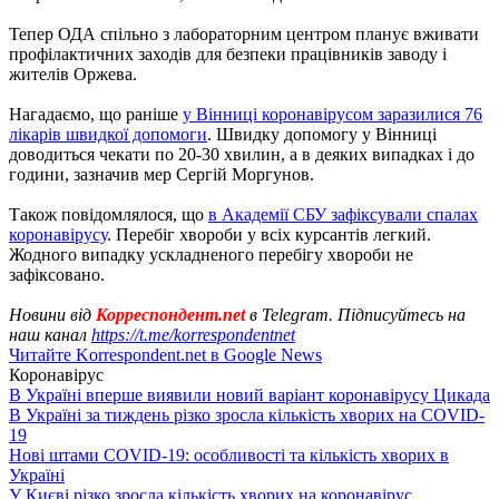
Тепер ОДА спільно з лабораторним центром планує вживати
профілактичних заходів для безпеки працівників заводу і
жителів Оржева.
Нагадаємо, що раніше
у Вінниці коронавірусом заразилися 76
лікарів швидкої допомоги
. Швидку допомогу у Вінниці
доводиться чекати по 20-30 хвилин, а в деяких випадках і до
години, зазначив мер Сергій Моргунов.
Також повідомлялося, що
в Академії СБУ зафіксували спалах
коронавірусу
. Перебіг хвороби у всіх курсантів легкий.
Жодного випадку ускладненого перебігу хвороби не
зафіксовано.
Новини від
Корреспондент.net
в Telegram. Підписуйтесь на
наш канал
https://t.me/korrespondentnet
Читайте Korrespondent.net в Google News
Коронавірус
В Україні вперше виявили новий варіант коронавірусу Цикада
В Україні за тиждень різко зросла кількість хворих на COVID-
19
Нові штами COVID-19: особливості та кількість хворих в
Україні
У Києві різко зросла кількість хворих на коронавірус