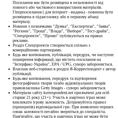
Посилання має бути розміщена в незалежності від
повного або часткового використання матеріалів.
Гіперпосилання ( для інтернет - видань) - повинна бути
розміщена в підзаголовку або в першому абзаці
матеріалу.
Новини з позначками "Думка", "Експертиза", "Заява",
"Регіони", "Гроші", "Влада", "Вибори", "Тест-драйв",
"Спецпроекти", "Промо" публікуються на правах
реклами.
Розділ Спецпроекти створюється спільно з
комерційними партнерами.
Будь яке копіювання, публікація, передрук, чи наступне
поширення інформації, що містить посилання на
"Інтерфакс-Україна", EPA / UPG, суворо забороняється.
Власник веб-сторінки в розділі Я-Корреспондент є автор
публікації.
Будь-яке копіювання, передрук та відтворення
фотографічних творів та/або аудіовізуальних творів
правовласника Getty Images - суворо забороняється.
Матеріали сайту korrespondent.net призначені для осіб
старше 21 року (21+). Участь в азартних іграх може
викликати ігрову залежність. Дотримуйтесь правил
(принципів) відповідальної гри. При виявленні перших
ознак залежності негайно зверніться до спеціаліста.
Пам'ятайте, що участь в азартних іграх не може бути