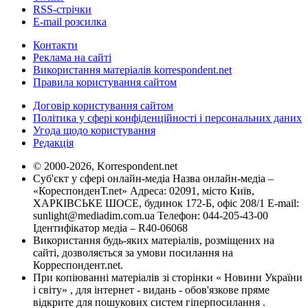
RSS-стрічки
E-mail розсилка
Контакти
Реклама на сайті
Використання матеріалів korrespondent.net
Правила користування сайтом
Договір користування сайтом
Політика у сфері конфіденційності і персональних даних
Угода щодо користування
Редакція
© 2000-2026, Korrespondent.net
Суб'єкт у сфері онлайн-медіа Назва онлайн-медіа –
«КореспонденТ.net» Адреса: 02091, місто Київ,
ХАРКІВСЬКЕ ШОСЕ, будинок 172-Б, офіс 208/1 E-mail:
sunlight@mediadim.com.ua
Телефон: 044-205-43-00
Ідентифікатор медіа – R40-06068
Використання будь-яких матеріалів, розміщених на
сайті, дозволяється за умови посилання на
Корреспондент.net.
При копіюванні матеріалів зі сторінки « Новини України
і світу» , для інтернет - видань - обов'язкове пряме
відкрите для пошукових систем гіперпосилання .