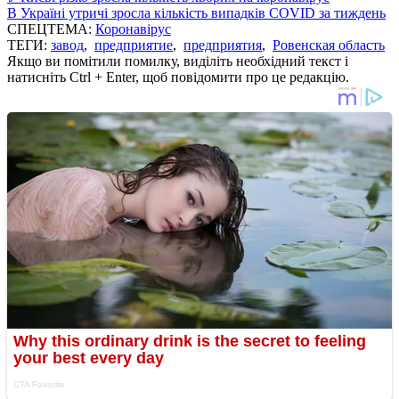
В Україні утричі зросла кількість випадків COVID за тиждень
СПЕЦТЕМА:
Коронавірус
ТЕГИ:
завод
,
предприятие
,
предприятия
,
Ровенская область
Якщо ви помітили помилку, виділіть необхідний текст і
натисніть Ctrl + Enter, щоб повідомити про це редакцію.