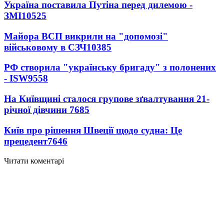
Україна поставила Путіна перед дилемою -
ЗМІ
10525
Майора ВСП викрили на "допомозі"
військовому в СЗЧ
10385
РФ створила "українську бригаду" з полонених
- ISW
9558
На Київщині сталося групове зґвалтування 21-
річної дівчини
7685
Київ про рішення Швеції щодо судна: Це
прецедент
7646
Читати коментарі