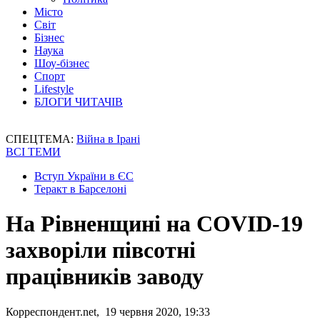
Місто
Світ
Бізнес
Наука
Шоу-бізнес
Спорт
Lifestyle
БЛОГИ ЧИТАЧІВ
СПЕЦТЕМА:
Війна в Ірані
ВСІ ТЕМИ
Вступ України в ЄС
Теракт в Барселоні
На Рівненщині на COVID-19
захворіли півсотні
працівників заводу
Корреспондент.net, 19 червня 2020, 19:33