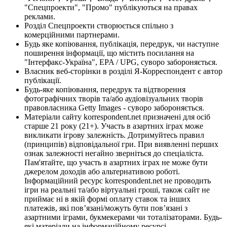
"Спецпроекти", "Промо" публікуються на правах
реклами.
Розділ Спецпроекти створюється спільно з
комерційними партнерами.
Будь яке копіювання, публікація, передрук, чи наступне
поширення інформації, що містить посилання на
"Інтерфакс-Україна", EPA / UPG, суворо забороняється.
Власник веб-сторінки в розділі Я-Корреспондент є автор
публікації.
Будь-яке копіювання, передрук та відтворення
фотографічних творів та/або аудіовізуальних творів
правовласника Getty Images - суворо забороняється.
Матеріали сайту korrespondent.net призначені для осіб
старше 21 року (21+). Участь в азартних іграх може
викликати ігрову залежність. Дотримуйтесь правил
(принципів) відповідальної гри. При виявленні перших
ознак залежності негайно зверніться до спеціаліста.
Пам'ятайте, що участь в азартних іграх не може бути
джерелом доходів або альтернативою роботі.
Інформаційний ресурс korrespondent.net не проводить
ігри на реальні та/або віртуальні гроші, також сайт не
приймає ні в якій формі оплату ставок та інших
платежів, які пов’язані/можуть бути пов’язані з
азартними іграми, букмекерами чи тоталізаторами. Будь-
які матеріали на інформаційному ресурсі