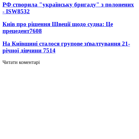
РФ створила "українську бригаду" з полонених
- ISW
8532
Київ про рішення Швеції щодо судна: Це
прецедент
7608
На Київщині сталося групове зґвалтування 21-
річної дівчини
7514
Читати коментарі