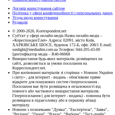
Договір користування сайтом
Політика у сфері конфіденційності і персональних даних
Угода щодо користування
Редакція
© 2000-2026, Korrespondent.net
Суб'єкт у сфері онлайн-медіа Назва онлайн-медіа –
«КореспонденТ.net» Адреса: 02091, місто Київ,
ХАРКІВСЬКЕ ШОСЕ, будинок 172-Б, офіс 208/1 E-mail:
sunlight@mediadim.com.ua
Телефон: 044-205-43-00
Ідентифікатор медіа – R40-06068
Використання будь-яких матеріалів, розміщених на
сайті, дозволяється за умови посилання на
Корреспондент.net.
При копіюванні матеріалів зі сторінки « Новини України
і світу» , для інтернет - видань - обов'язкове пряме
відкрите для пошукових систем гіперпосилання .
Посилання має бути розміщена в незалежності від
повного або часткового використання матеріалів.
Гіперпосилання ( для інтернет - видань) - повинна бути
розміщена в підзаголовку або в першому абзаці
матеріалу.
Новини з позначками "Думка", "Експертиза", "Заява",
"Регіони", "Гроші", "Влада", "Вибори", "Тест-драйв",