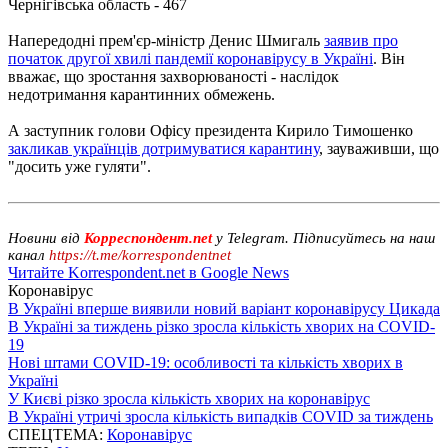
Чернігівська область - 467
Напередодні прем'єр-міністр Денис Шмигаль
заявив про
початок другої хвилі пандемії коронавірусу в Україні
. Він
вважає, що зростання захворюваності - наслідок
недотримання карантинних обмежень.
А заступник голови Офісу президента Кирило Тимошенко
закликав українців дотримуватися карантину
, зауваживши, що
"досить уже гуляти".
Новини від
Корреспондент.net
у Telegram. Підписуйтесь на наш
канал
https://t.me/korrespondentnet
Читайте Korrespondent.net в Google News
Коронавірус
В Україні вперше виявили новий варіант коронавірусу Цикада
В Україні за тиждень різко зросла кількість хворих на COVID-
19
Нові штами COVID-19: особливості та кількість хворих в
Україні
У Києві різко зросла кількість хворих на коронавірус
В Україні утричі зросла кількість випадків COVID за тиждень
СПЕЦТЕМА:
Коронавірус