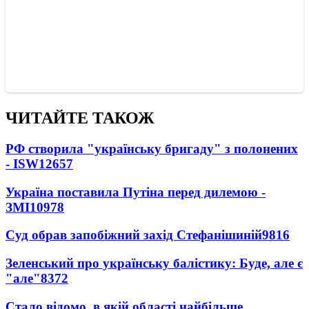
ЧИТАЙТЕ ТАКОЖ
РФ створила "українську бригаду" з полонених
- ISW
12657
Україна поставила Путіна перед дилемою -
ЗМІ
10978
Суд обрав запобіжний захід Стефанішиній
9816
Зеленський про українську балістику: Буде, але є
"але"
8372
Стало відомо, в якій області найбільше