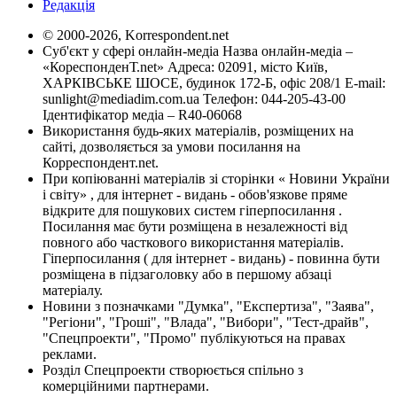
Редакція
© 2000-2026, Korrespondent.net
Суб'єкт у сфері онлайн-медіа Назва онлайн-медіа –
«КореспонденТ.net» Адреса: 02091, місто Київ,
ХАРКІВСЬКЕ ШОСЕ, будинок 172-Б, офіс 208/1 E-mail:
sunlight@mediadim.com.ua
Телефон: 044-205-43-00
Ідентифікатор медіа – R40-06068
Використання будь-яких матеріалів, розміщених на
сайті, дозволяється за умови посилання на
Корреспондент.net.
При копіюванні матеріалів зі сторінки « Новини України
і світу» , для інтернет - видань - обов'язкове пряме
відкрите для пошукових систем гіперпосилання .
Посилання має бути розміщена в незалежності від
повного або часткового використання матеріалів.
Гіперпосилання ( для інтернет - видань) - повинна бути
розміщена в підзаголовку або в першому абзаці
матеріалу.
Новини з позначками "Думка", "Експертиза", "Заява",
"Регіони", "Гроші", "Влада", "Вибори", "Тест-драйв",
"Спецпроекти", "Промо" публікуються на правах
реклами.
Розділ Спецпроекти створюється спільно з
комерційними партнерами.