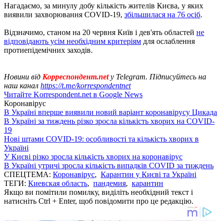
Нагадаємо, за минулу добу кількість жителів Києва, у яких
виявили захворювання COVID-19,
збільшилася на 76 осіб
.
Відзначимо, станом на 20 червня Київ і дев'ять областей
не
відповідають усім необхідним критеріям
для ослаблення
протиепідемічних заходів.
Новини від
Корреспондент.net
у Telegram. Підписуйтесь на
наш канал
https://t.me/korrespondentnet
Читайте Korrespondent.net в Google News
Коронавірус
В Україні вперше виявили новий варіант коронавірусу Цикада
В Україні за тиждень різко зросла кількість хворих на COVID-
19
Нові штами COVID-19: особливості та кількість хворих в
Україні
У Києві різко зросла кількість хворих на коронавірус
В Україні утричі зросла кількість випадків COVID за тиждень
СПЕЦТЕМА:
Коронавірус
,
Карантин у Києві та Україні
ТЕГИ:
Киевская область
,
пандемия
,
карантин
Якщо ви помітили помилку, виділіть необхідний текст і
натисніть Ctrl + Enter, щоб повідомити про це редакцію.