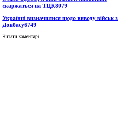
скаржаться на ТЦК
8079
Українці визначилися щодо виводу військ з
Донбасу
6749
Читати коментарі