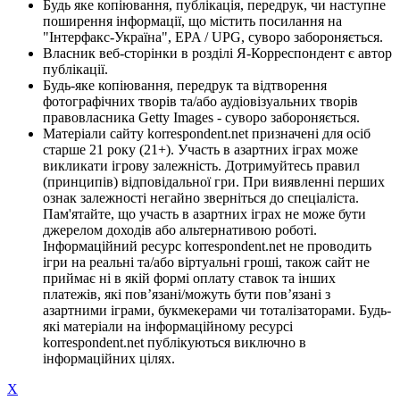
Будь яке копіювання, публікація, передрук, чи наступне
поширення інформації, що містить посилання на
"Інтерфакс-Україна", EPA / UPG, суворо забороняється.
Власник веб-сторінки в розділі Я-Корреспондент є автор
публікації.
Будь-яке копіювання, передрук та відтворення
фотографічних творів та/або аудіовізуальних творів
правовласника Getty Images - суворо забороняється.
Матеріали сайту korrespondent.net призначені для осіб
старше 21 року (21+). Участь в азартних іграх може
викликати ігрову залежність. Дотримуйтесь правил
(принципів) відповідальної гри. При виявленні перших
ознак залежності негайно зверніться до спеціаліста.
Пам'ятайте, що участь в азартних іграх не може бути
джерелом доходів або альтернативою роботі.
Інформаційний ресурс korrespondent.net не проводить
ігри на реальні та/або віртуальні гроші, також сайт не
приймає ні в якій формі оплату ставок та інших
платежів, які пов’язані/можуть бути пов’язані з
азартними іграми, букмекерами чи тоталізаторами. Будь-
які матеріали на інформаційному ресурсі
korrespondent.net публікуються виключно в
інформаційних цілях.
X