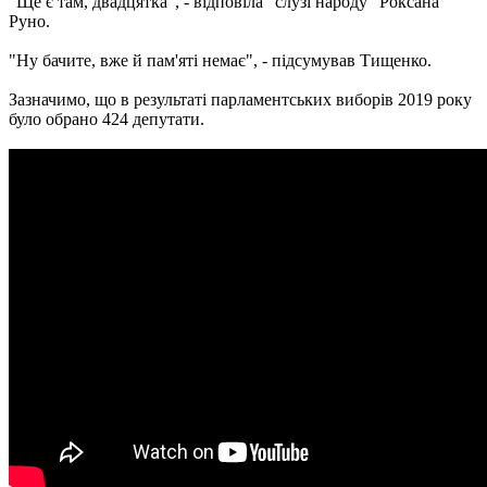
"Ще є там, двадцятка", - відповіла "слузі народу" Роксана
Руно.
"Ну бачите, вже й пам'яті немає", - підсумував Тищенко.
Зазначимо, що в результаті парламентських виборів 2019 року
було обрано 424 депутати.