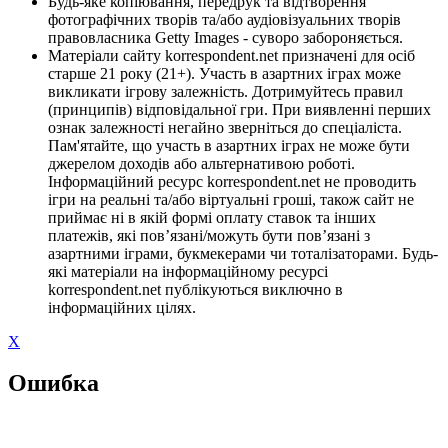
Будь-яке копіювання, передрук та відтворення
фотографічних творів та/або аудіовізуальних творів
правовласника Getty Images - суворо забороняється.
Матеріали сайту korrespondent.net призначені для осіб
старше 21 року (21+). Участь в азартних іграх може
викликати ігрову залежність. Дотримуйтесь правил
(принципів) відповідальної гри. При виявленні перших
ознак залежності негайно зверніться до спеціаліста.
Пам'ятайте, що участь в азартних іграх не може бути
джерелом доходів або альтернативою роботі.
Інформаційний ресурс korrespondent.net не проводить
ігри на реальні та/або віртуальні гроші, також сайт не
приймає ні в якій формі оплату ставок та інших
платежів, які пов’язані/можуть бути пов’язані з
азартними іграми, букмекерами чи тоталізаторами. Будь-
які матеріали на інформаційному ресурсі
korrespondent.net публікуються виключно в
інформаційних цілях.
X
Ошибка