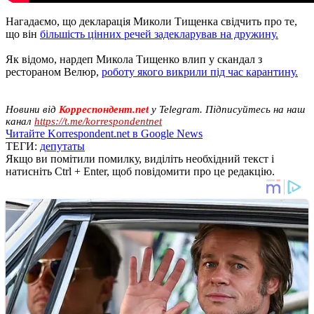
Нагадаємо, що декларація Миколи Тищенка свідчить про те,
що він
більшість цінних речей задекларував на дружину.
Як відомо, нардеп Микола Тищенко влип у скандал з
рестораном Велюр,
роботу якого викрили під час карантину.
Новини від
Корреспондент.net
у Telegram. Підписуйтесь на наш
канал
https://t.me/korrespondentnet
Читайте Korrespondent.net в Google News
ТЕГИ:
депутаты
Якщо ви помітили помилку, виділіть необхідний текст і
натисніть Ctrl + Enter, щоб повідомити про це редакцію.