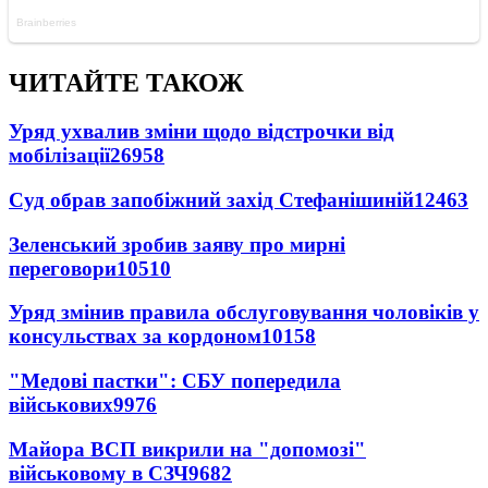
ЧИТАЙТЕ ТАКОЖ
Уряд ухвалив зміни щодо відстрочки від
мобілізації
26958
Суд обрав запобіжний захід Стефанішиній
12463
Зеленський зробив заяву про мирні
переговори
10510
Уряд змінив правила обслуговування чоловіків у
консульствах за кордоном
10158
"Медові пастки": СБУ попередила
військових
9976
Майора ВСП викрили на "допомозі"
військовому в СЗЧ
9682