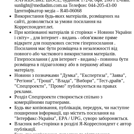
sunlight@mediadim.com.ua
Телефон: 044-205-43-00
Ідентифікатор медіа – R40-06068
Використання будь-яких матеріалів, розміщених на
сайті, дозволяється за умови посилання на
Корреспондент.net.
При копіюванні матеріалів зі сторінки « Новини України
і світу» , для інтернет - видань - обов'язкове пряме
відкрите для пошукових систем гіперпосилання .
Посилання має бути розміщена в незалежності від
повного або часткового використання матеріалів.
Гіперпосилання ( для інтернет - видань) - повинна бути
розміщена в підзаголовку або в першому абзаці
матеріалу.
Новини з позначками "Думка", "Експертиза", "Заява",
"Регіони", "Гроші", "Влада", "Вибори", "Тест-драйв",
"Спецпроекти", "Промо" публікуються на правах
реклами.
Розділ Спецпроекти створюється спільно з
комерційними партнерами.
Будь яке копіювання, публікація, передрук, чи наступне
поширення інформації, що містить посилання на
"Інтерфакс-Україна", EPA / UPG, суворо забороняється.
Власник веб-сторінки в розділі Я-Корреспондент є автор
публікації.