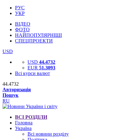
РУС
УКР
ВІДЕО
ФОТО
НАЙПОПУЛЯРНІШІ
СПЕЦПРОЕКТИ
USD
USD
44.4732
EUR
51.3093
Всі курси валют
44.4732
Авторизація
Пошук
RU
ВСІ РОЗДІЛИ
Головна
Україна
Всі новини розділу
Політика