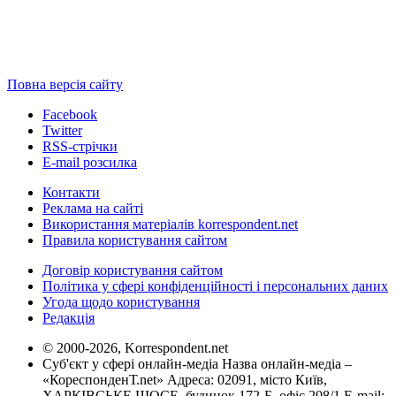
Повна версія сайту
Facebook
Twitter
RSS-стрічки
E-mail розсилка
Контакти
Реклама на сайті
Використання матеріалів korrespondent.net
Правила користування сайтом
Договір користування сайтом
Політика у сфері конфіденційності і персональних даних
Угода щодо користування
Редакція
© 2000-2026, Korrespondent.net
Суб'єкт у сфері онлайн-медіа Назва онлайн-медіа –
«КореспонденТ.net» Адреса: 02091, місто Київ,
ХАРКІВСЬКЕ ШОСЕ, будинок 172-Б, офіс 208/1 E-mail: