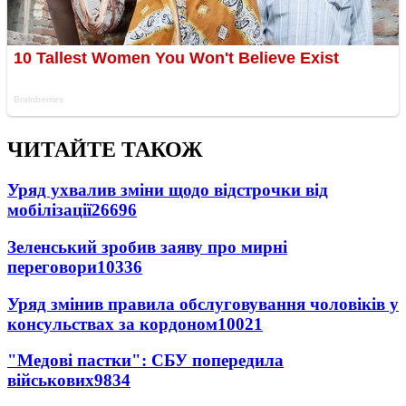
ЧИТАЙТЕ ТАКОЖ
Уряд ухвалив зміни щодо відстрочки від
мобілізації
26696
Зеленський зробив заяву про мирні
переговори
10336
Уряд змінив правила обслуговування чоловіків у
консульствах за кордоном
10021
"Медові пастки": СБУ попередила
військових
9834