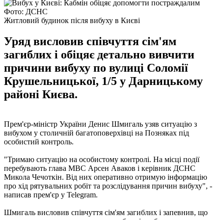
Фото: ДСНС
Житловий будинок після вибуху в Києві
Уряд висловив співчуття сім'ям
загиблих і обіцяє детально вивчити
причини вибуху по вулиці Соломії
Крушельницької, 1/5 у Дарницькому
районі Києва.
Прем'єр-міністр України Денис Шмигаль узяв ситуацію з
вибухом у столичній багатоповерхівці на Позняках під
особистий контроль.
"Тримаю ситуацію на особистому контролі. На місці події
перебувають глава МВС Арсен Аваков і керівник ДСНС
Микола Чечоткін. Від них оперативно отримую інформацію
про хід рятувальних робіт та розслідування причин вибуху", -
написав прем'єр у Telegram.
Шмигаль висловив співчуття сім'ям загиблих і запевнив, що