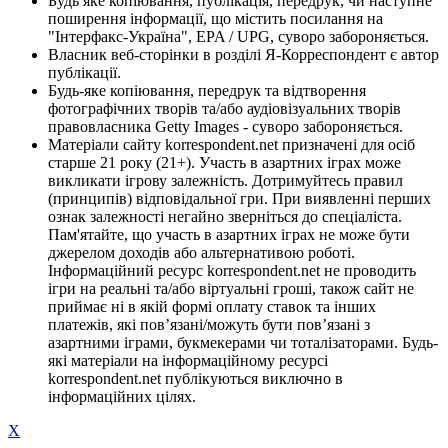
Будь яке копіювання, публікація, передрук, чи наступне
поширення інформації, що містить посилання на
"Інтерфакс-Україна", EPA / UPG, суворо забороняється.
Власник веб-сторінки в розділі Я-Корреспондент є автор
публікації.
Будь-яке копіювання, передрук та відтворення
фотографічних творів та/або аудіовізуальних творів
правовласника Getty Images - суворо забороняється.
Матеріали сайту korrespondent.net призначені для осіб
старше 21 року (21+). Участь в азартних іграх може
викликати ігрову залежність. Дотримуйтесь правил
(принципів) відповідальної гри. При виявленні перших
ознак залежності негайно зверніться до спеціаліста.
Пам'ятайте, що участь в азартних іграх не може бути
джерелом доходів або альтернативою роботі.
Інформаційний ресурс korrespondent.net не проводить
ігри на реальні та/або віртуальні гроші, також сайт не
приймає ні в якій формі оплату ставок та інших
платежів, які пов’язані/можуть бути пов’язані з
азартними іграми, букмекерами чи тоталізаторами. Будь-
які матеріали на інформаційному ресурсі
korrespondent.net публікуються виключно в
інформаційних цілях.
X