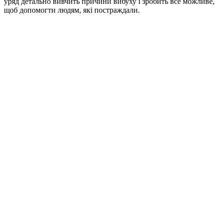
уряд детально вивчить причини вибуху і зробить все можливе,
щоб допомогти людям, які постраждали.