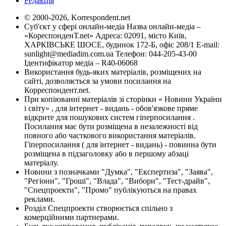
Редакція
© 2000-2026, Korrespondent.net
Суб'єкт у сфері онлайн-медіа Назва онлайн-медіа –
«КореспонденТ.net» Адреса: 02091, місто Київ,
ХАРКІВСЬКЕ ШОСЕ, будинок 172-Б, офіс 208/1 E-mail:
sunlight@mediadim.com.ua
Телефон: 044-205-43-00
Ідентифікатор медіа – R40-06068
Використання будь-яких матеріалів, розміщених на
сайті, дозволяється за умови посилання на
Корреспондент.net.
При копіюванні матеріалів зі сторінки « Новини України
і світу» , для інтернет - видань - обов'язкове пряме
відкрите для пошукових систем гіперпосилання .
Посилання має бути розміщена в незалежності від
повного або часткового використання матеріалів.
Гіперпосилання ( для інтернет - видань) - повинна бути
розміщена в підзаголовку або в першому абзаці
матеріалу.
Новини з позначками "Думка", "Експертиза", "Заява",
"Регіони", "Гроші", "Влада", "Вибори", "Тест-драйв",
"Спецпроекти", "Промо" публікуються на правах
реклами.
Розділ Спецпроекти створюється спільно з
комерційними партнерами.