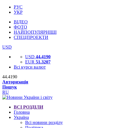
РУС
УКР
ВІДЕО
ФОТО
НАЙПОПУЛЯРНІШІ
СПЕЦПРОЕКТИ
USD
USD
44.4190
EUR
51.3207
Всі курси валют
44.4190
Авторизація
Пошук
RU
ВСІ РОЗДІЛИ
Головна
Україна
Всі новини розділу
Політика