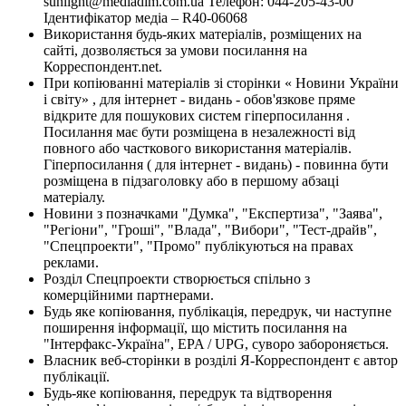
sunlight@mediadim.com.ua
Телефон: 044-205-43-00
Ідентифікатор медіа – R40-06068
Використання будь-яких матеріалів, розміщених на
сайті, дозволяється за умови посилання на
Корреспондент.net.
При копіюванні матеріалів зі сторінки « Новини України
і світу» , для інтернет - видань - обов'язкове пряме
відкрите для пошукових систем гіперпосилання .
Посилання має бути розміщена в незалежності від
повного або часткового використання матеріалів.
Гіперпосилання ( для інтернет - видань) - повинна бути
розміщена в підзаголовку або в першому абзаці
матеріалу.
Новини з позначками "Думка", "Експертиза", "Заява",
"Регіони", "Гроші", "Влада", "Вибори", "Тест-драйв",
"Спецпроекти", "Промо" публікуються на правах
реклами.
Розділ Спецпроекти створюється спільно з
комерційними партнерами.
Будь яке копіювання, публікація, передрук, чи наступне
поширення інформації, що містить посилання на
"Інтерфакс-Україна", EPA / UPG, суворо забороняється.
Власник веб-сторінки в розділі Я-Корреспондент є автор
публікації.
Будь-яке копіювання, передрук та відтворення