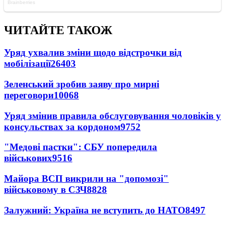
ЧИТАЙТЕ ТАКОЖ
Уряд ухвалив зміни щодо відстрочки від
мобілізації
26403
Зеленський зробив заяву про мирні
переговори
10068
Уряд змінив правила обслуговування чоловіків у
консульствах за кордоном
9752
"Медові пастки": СБУ попередила
військових
9516
Майора ВСП викрили на "допомозі"
військовому в СЗЧ
8828
Залужний: Україна не вступить до НАТО
8497