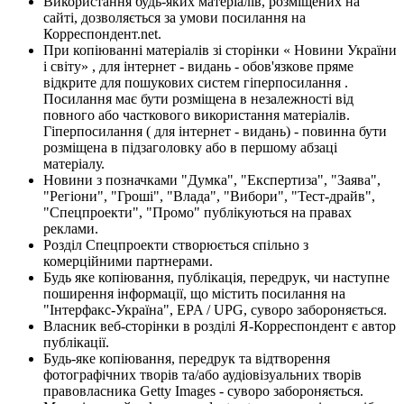
Використання будь-яких матеріалів, розміщених на
сайті, дозволяється за умови посилання на
Корреспондент.net.
При копіюванні матеріалів зі сторінки « Новини України
і світу» , для інтернет - видань - обов'язкове пряме
відкрите для пошукових систем гіперпосилання .
Посилання має бути розміщена в незалежності від
повного або часткового використання матеріалів.
Гіперпосилання ( для інтернет - видань) - повинна бути
розміщена в підзаголовку або в першому абзаці
матеріалу.
Новини з позначками "Думка", "Експертиза", "Заява",
"Регіони", "Гроші", "Влада", "Вибори", "Тест-драйв",
"Спецпроекти", "Промо" публікуються на правах
реклами.
Розділ Спецпроекти створюється спільно з
комерційними партнерами.
Будь яке копіювання, публікація, передрук, чи наступне
поширення інформації, що містить посилання на
"Інтерфакс-Україна", EPA / UPG, суворо забороняється.
Власник веб-сторінки в розділі Я-Корреспондент є автор
публікації.
Будь-яке копіювання, передрук та відтворення
фотографічних творів та/або аудіовізуальних творів
правовласника Getty Images - суворо забороняється.