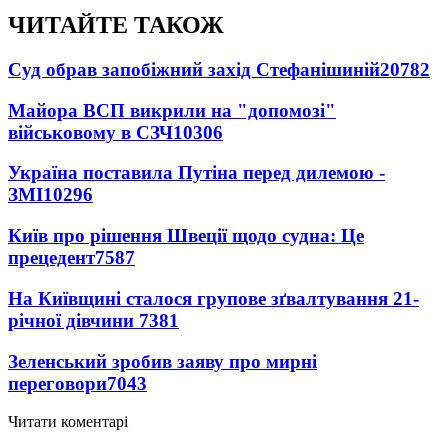
ЧИТАЙТЕ ТАКОЖ
Суд обрав запобіжний захід Стефанішиній
20782
Майора ВСП викрили на "допомозі"
військовому в СЗЧ
10306
Україна поставила Путіна перед дилемою -
ЗМІ
10296
Київ про рішення Швеції щодо судна: Це
прецедент
7587
На Київщині сталося групове зґвалтування 21-
річної дівчини
7381
Зеленський зробив заяву про мирні
переговори
7043
Читати коментарі