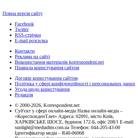
Повна версія сайту
Facebook
Twitter
RSS-стрічки
E-mail розсилка
Контакти
Реклама на сайті
Використання матеріалів korrespondent.net
Правила користування сайтом
Договір користування сайтом
Політика у сфері конфіденційності і персональних даних
Угода щодо користування
Редакція
© 2000-2026, Korrespondent.net
Суб'єкт у сфері онлайн-медіа Назва онлайн-медіа –
«КореспонденТ.net» Адреса: 02091, місто Київ,
ХАРКІВСЬКЕ ШОСЕ, будинок 172-Б, офіс 208/1 E-mail:
sunlight@mediadim.com.ua
Телефон: 044-205-43-00
Ідентифікатор медіа – R40-06068