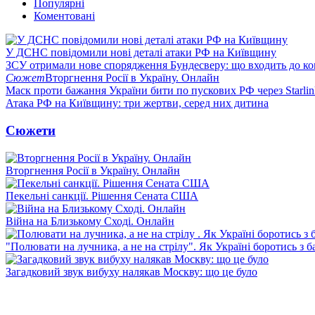
Популярні
Коментовані
У ДСНС повідомили нові деталі атаки РФ на Київщину
ЗСУ отримали нове спорядження Бундесверу: що входить до к
Сюжет
Вторгнення Росії в Україну. Онлайн
Маск проти бажання України бити по пускових РФ через Starlin
Атака РФ на Київщину: три жертви, серед них дитина
Сюжети
Вторгнення Росії в Україну. Онлайн
Пекельні санкції. Рішення Сената США
Війна на Близькому Сході. Онлайн
"Полювати на лучника, а не на стрілу". Як Україні боротись з 
Загадковий звук вибуху налякав Москву: що це було