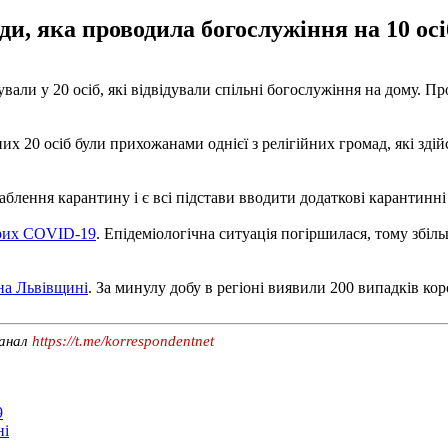
ади, яка проводила богослужіння на 10 ос
ували у 20 осіб, які відвідували спільні богослужіння на дому.
 них 20 осіб були прихожанами однієї з релігійних громад, які з
лаблення карантину і є всі підстави вводити додаткові карантинн
орих COVID-19
. Епідеміологічна ситуація погіршилася, тому збільш
на Львівщині
. За минулу добу в регіоні виявили 200 випадків ко
канал
https://t.me/korrespondentnet
9
ні