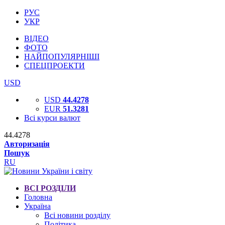
РУС
УКР
ВІДЕО
ФОТО
НАЙПОПУЛЯРНІШІ
СПЕЦПРОЕКТИ
USD
USD
44.4278
EUR
51.3281
Всі курси валют
44.4278
Авторизація
Пошук
RU
ВСІ РОЗДІЛИ
Головна
Україна
Всі новини розділу
Політика