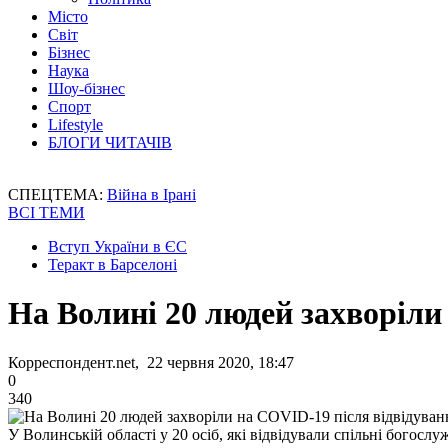
Місто
Світ
Бізнес
Наука
Шоу-бізнес
Спорт
Lifestyle
БЛОГИ ЧИТАЧІВ
СПЕЦТЕМА:
Війна в Ірані
ВСІ ТЕМИ
Вступ України в ЄС
Теракт в Барселоні
На Волині 20 людей захворіли
Корреспондент.net, 22 червня 2020, 18:47
0
340
У Волинській області у 20 осіб, які відвідували спільні богосл