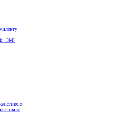
омплекту
k - ЗМІ
балістикою