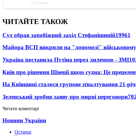
ЧИТАЙТЕ ТАКОЖ
Суд обрав запобіжний захід Стефанішиній
19961
Майора ВСП викрили на "допомозі" військовому
Україна поставила Путіна перед дилемою - ЗМІ
10
Київ про рішення Швеції щодо судна: Це прецеден
На Київщині сталося групове зґвалтування 21-річ
Зеленський зробив заяву про мирні переговори
70
Читати коментарі
Новини України
Останні