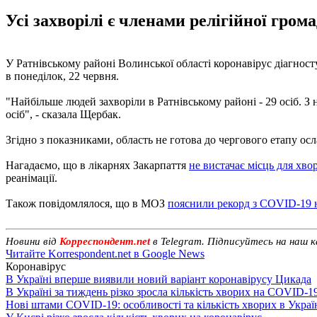
Усі захворілі є членами релігійної гром
У Ратнівському районі Волинської області коронавірус діагност
в понеділок, 22 червня.
"Найбільше людей захворіли в Ратнівському районі - 29 осіб. З
осіб", - сказала Щербак.
Згідно з показниками, область не готова до чергового етапу ос
Нагадаємо, що в лікарнях Закарпаття
не вистачає місць для хв
реанімації.
Також повідомлялося, що в МОЗ
пояснили рекорд з COVID-19 
Новини від
Корреспондент.net
в Telegram. Підписуйтесь на наш 
Читайте Korrespondent.net в Google News
Коронавірус
В Україні вперше виявили новий варіант коронавірусу Цикада
В Україні за тиждень різко зросла кількість хворих на COVID-1
Нові штами COVID-19: особливості та кількість хворих в Украї