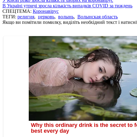
У Києві різко зросла кількість хворих на коронавірус
В Україні утричі зросла кількість випадків COVID за тиждень
СПЕЦТЕМА:
Коронавірус
ТЕГИ:
религия
,
церковь
,
волынь
,
Волынская область
Якщо ви помітили помилку, виділіть необхідний текст і натисніт