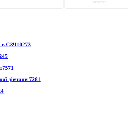
 в СЗЧ
10273
245
т
7571
ної дівчини
7281
24