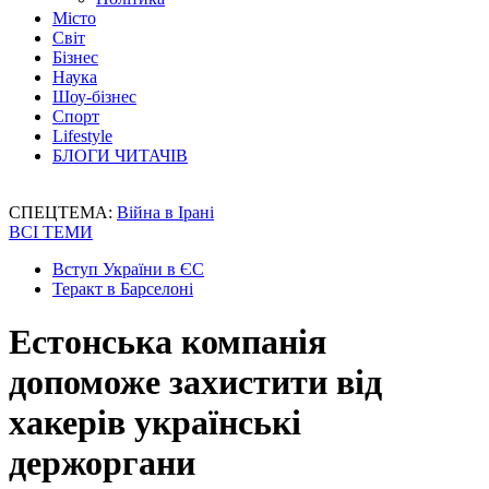
Місто
Світ
Бізнес
Наука
Шоу-бізнес
Спорт
Lifestyle
БЛОГИ ЧИТАЧІВ
СПЕЦТЕМА:
Війна в Ірані
ВСІ ТЕМИ
Вступ України в ЄС
Теракт в Барселоні
Естонська компанія
допоможе захистити від
хакерів українські
держоргани