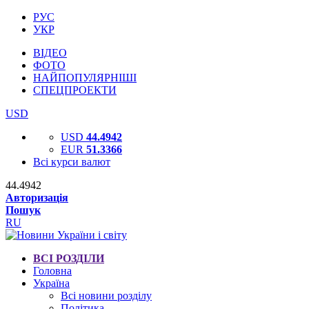
РУС
УКР
ВІДЕО
ФОТО
НАЙПОПУЛЯРНІШІ
СПЕЦПРОЕКТИ
USD
USD
44.4942
EUR
51.3366
Всі курси валют
44.4942
Авторизація
Пошук
RU
ВСІ РОЗДІЛИ
Головна
Україна
Всі новини розділу
Політика