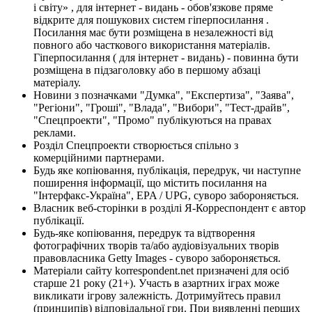
і світу» , для інтернет - видань - обов'язкове пряме
відкрите для пошукових систем гіперпосилання .
Посилання має бути розміщена в незалежності від
повного або часткового використання матеріалів.
Гіперпосилання ( для інтернет - видань) - повинна бути
розміщена в підзаголовку або в першому абзаці
матеріалу.
Новини з позначками "Думка", "Експертиза", "Заява",
"Регіони", "Гроші", "Влада", "Вибори", "Тест-драйв",
"Спецпроекти", "Промо" публікуються на правах
реклами.
Розділ Спецпроекти створюється спільно з
комерційними партнерами.
Будь яке копіювання, публікація, передрук, чи наступне
поширення інформації, що містить посилання на
"Інтерфакс-Україна", EPA / UPG, суворо забороняється.
Власник веб-сторінки в розділі Я-Корреспондент є автор
публікації.
Будь-яке копіювання, передрук та відтворення
фотографічних творів та/або аудіовізуальних творів
правовласника Getty Images - суворо забороняється.
Матеріали сайту korrespondent.net призначені для осіб
старше 21 року (21+). Участь в азартних іграх може
викликати ігрову залежність. Дотримуйтесь правил
(принципів) відповідальної гри. При виявленні перших