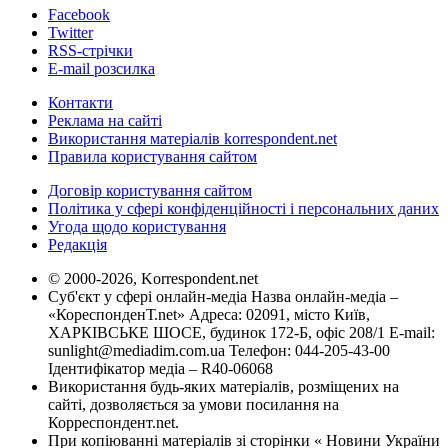
Facebook
Twitter
RSS-стрічки
E-mail розсилка
Контакти
Реклама на сайті
Використання матеріалів korrespondent.net
Правила користування сайтом
Договір користування сайтом
Політика у сфері конфіденційності і персональних даних
Угода щодо користування
Редакція
© 2000-2026, Korrespondent.net
Суб'єкт у сфері онлайн-медіа Назва онлайн-медіа –
«КореспонденТ.net» Адреса: 02091, місто Київ,
ХАРКІВСЬКЕ ШОСЕ, будинок 172-Б, офіс 208/1 E-mail:
sunlight@mediadim.com.ua
Телефон: 044-205-43-00
Ідентифікатор медіа – R40-06068
Використання будь-яких матеріалів, розміщених на
сайті, дозволяється за умови посилання на
Корреспондент.net.
При копіюванні матеріалів зі сторінки « Новини України