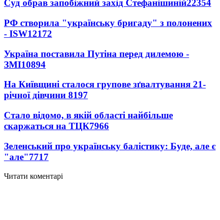
Суд обрав запобіжний захід Стефанішиній
22354
РФ створила "українську бригаду" з полонених
- ISW
12172
Україна поставила Путіна перед дилемою -
ЗМІ
10894
На Київщині сталося групове зґвалтування 21-
річної дівчини
8197
Стало відомо, в якій області найбільше
скаржаться на ТЦК
7966
Зеленський про українську балістику: Буде, але є
"але"
7717
Читати коментарі