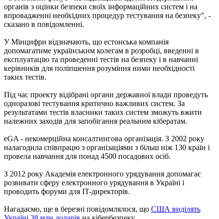
органів з оцінки безпеки своїх інформаційних систем і на
впровадженні необхідних процедур тестування на безпеку", -
сказано в повідомленні.
У Мінцифри відзначають, що естонська компанія
допомагатиме українським колегам в розробці, введенні в
експлуатацію та проведенні тестів на безпеку і в навчанні
керівників для поліпшення розуміння ними необхідності
таких тестів.
Під час проекту відібрані органи державної влади проведуть
одноразові тестування критично важливих систем. За
результатами тестів власники таких систем зможуть вжити
належних заходів для запобігання реальним кібератам.
eGA - некомерційна консалтингова організація. З 2002 року
налагодила співпрацю з організаціями з більш ніж 130 країн і
провела навчання для понад 4500 посадових осіб.
З 2012 року Академія електронного урядування допомагає
розвивати сферу електронного урядування в Україні і
проводить форуми для IT-директорів.
Нагадаємо, ще в березні повідомлялося, що
США виділять
Україні 38 млн доларів
на кібербезпеку.