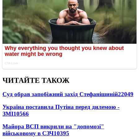
ЧИТАЙТЕ ТАКОЖ
Суд обрав запобіжний захід Стефанішиній
22049
Україна поставила Путіна перед дилемою -
ЗМІ
10566
Майора ВСП викрили на "допомозі"
військовому в СЗЧ
10395