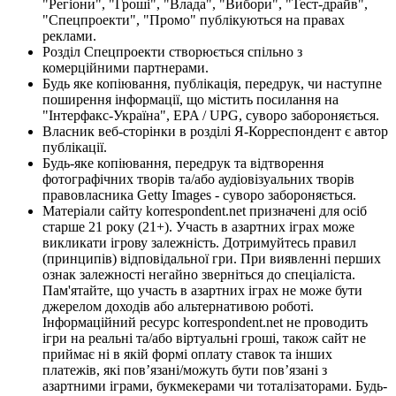
"Регіони", "Гроші", "Влада", "Вибори", "Тест-драйв",
"Спецпроекти", "Промо" публікуються на правах
реклами.
Розділ Спецпроекти створюється спільно з
комерційними партнерами.
Будь яке копіювання, публікація, передрук, чи наступне
поширення інформації, що містить посилання на
"Інтерфакс-Україна", EPA / UPG, суворо забороняється.
Власник веб-сторінки в розділі Я-Корреспондент є автор
публікації.
Будь-яке копіювання, передрук та відтворення
фотографічних творів та/або аудіовізуальних творів
правовласника Getty Images - суворо забороняється.
Матеріали сайту korrespondent.net призначені для осіб
старше 21 року (21+). Участь в азартних іграх може
викликати ігрову залежність. Дотримуйтесь правил
(принципів) відповідальної гри. При виявленні перших
ознак залежності негайно зверніться до спеціаліста.
Пам'ятайте, що участь в азартних іграх не може бути
джерелом доходів або альтернативою роботі.
Інформаційний ресурс korrespondent.net не проводить
ігри на реальні та/або віртуальні гроші, також сайт не
приймає ні в якій формі оплату ставок та інших
платежів, які пов’язані/можуть бути пов’язані з
азартними іграми, букмекерами чи тоталізаторами. Будь-