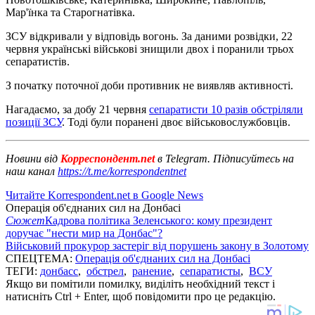
Мар'їнка та Старогнатівка.
ЗСУ відкривали у відповідь вогонь. За даними розвідки, 22
червня українські військові знищили двох і поранили трьох
сепаратистів.
З початку поточної доби противник не виявляв активності.
Нагадаємо, за добу 21 червня
сепаратисти 10 разів обстріляли
позиції ЗСУ
. Тоді були поранені двоє військовослужбовців.
Новини від
Корреспондент.net
в Telegram. Підписуйтесь на
наш канал
https://t.me/korrespondentnet
Читайте Korrespondent.net в Google News
Операція об'єднаних сил на Донбасі
Сюжет
Кадрова політика Зеленського: кому президент
доручає "нести мир на Донбас"?
Військовий прокурор застеріг від порушень закону в Золотому
СПЕЦТЕМА:
Операція об'єднаних сил на Донбасі
ТЕГИ:
донбасс
,
обстрел
,
ранение
,
сепаратисты
,
ВСУ
Якщо ви помітили помилку, виділіть необхідний текст і
натисніть Ctrl + Enter, щоб повідомити про це редакцію.