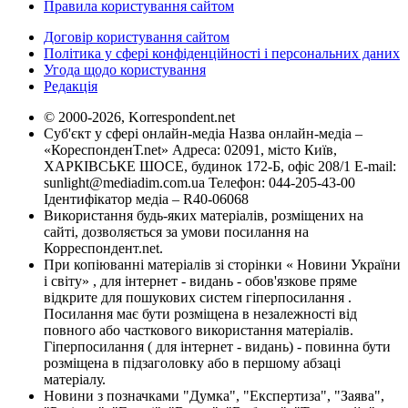
Правила користування сайтом
Договір користування сайтом
Політика у сфері конфіденційності і персональних даних
Угода щодо користування
Редакція
© 2000-2026, Korrespondent.net
Суб'єкт у сфері онлайн-медіа Назва онлайн-медіа –
«КореспонденТ.net» Адреса: 02091, місто Київ,
ХАРКІВСЬКЕ ШОСЕ, будинок 172-Б, офіс 208/1 E-mail:
sunlight@mediadim.com.ua
Телефон: 044-205-43-00
Ідентифікатор медіа – R40-06068
Використання будь-яких матеріалів, розміщених на
сайті, дозволяється за умови посилання на
Корреспондент.net.
При копіюванні матеріалів зі сторінки « Новини України
і світу» , для інтернет - видань - обов'язкове пряме
відкрите для пошукових систем гіперпосилання .
Посилання має бути розміщена в незалежності від
повного або часткового використання матеріалів.
Гіперпосилання ( для інтернет - видань) - повинна бути
розміщена в підзаголовку або в першому абзаці
матеріалу.
Новини з позначками "Думка", "Експертиза", "Заява",