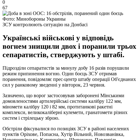
0
67
Фото: Минобороны Украины
ЗСУ контролюють ситуацію на Донбасі
Українські військові у відповідь
вогнем знищили двох і поранили трьох
сепаратистів, стверджують у штабі.
Підрозділи сепаратистів за минулу добу 16 разів порушили
режим припинення вогню. Один боєць ЗСУ отримав
поранення, повідомляє прес-центр штабу операції Об'єднаних
сил у ранковому зведенні у вівторок, 23 червня.
Зазначено, що ворог застосовував заборонені Мінськими
домовленостями артилерійські системи калібру 122 мм,
міномети калібру 120 і 82 мм, протитанкові ракетні
комплекси, великокаліберні кулемети, гранатомети різних
систем і стрілецьку зброю.
Обстріли фіксувалися по позиціях ЗСУ в районі населених
пунктів Оріхове, Попасна, Хутір Вільний, Новозванівка,
Новотошківське, Катеринівка, Широкине, Павлопіль,