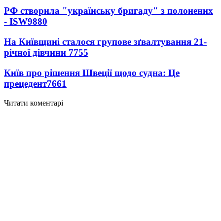
РФ створила "українську бригаду" з полонених
- ISW
9880
На Київщині сталося групове зґвалтування 21-
річної дівчини
7755
Київ про рішення Швеції щодо судна: Це
прецедент
7661
Читати коментарі