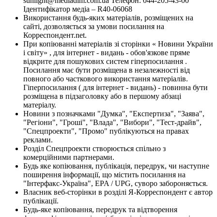
sunlight@mediadim.com.ua
Телефон: 044-205-43-00
Ідентифікатор медіа – R40-06068
Використання будь-яких матеріалів, розміщених на
сайті, дозволяється за умови посилання на
Корреспондент.net.
При копіюванні матеріалів зі сторінки « Новини України
і світу» , для інтернет - видань - обов'язкове пряме
відкрите для пошукових систем гіперпосилання .
Посилання має бути розміщена в незалежності від
повного або часткового використання матеріалів.
Гіперпосилання ( для інтернет - видань) - повинна бути
розміщена в підзаголовку або в першому абзаці
матеріалу.
Новини з позначками "Думка", "Експертиза", "Заява",
"Регіони", "Гроші", "Влада", "Вибори", "Тест-драйв",
"Спецпроекти", "Промо" публікуються на правах
реклами.
Розділ Спецпроекти створюється спільно з
комерційними партнерами.
Будь яке копіювання, публікація, передрук, чи наступне
поширення інформації, що містить посилання на
"Інтерфакс-Україна", EPA / UPG, суворо забороняється.
Власник веб-сторінки в розділі Я-Корреспондент є автор
публікації.
Будь-яке копіювання, передрук та відтворення