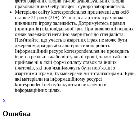
фотографічних творів та/або аудіовізуальних творів
правовласника Getty Images - суворо забороняється.
Матеріали сайту korrespondent.net призначені для осіб
старше 21 року (21+). Участь в азартних іграх може
викликати ігрову залежність. Дотримуйтесь правил
(принципів) відповідальної гри. При виявленні перших
ознак залежності негайно зверніться до спеціаліста.
Пам'ятайте, що участь в азартних іграх не може бути
джерелом доходів або альтернативою роботі.
Інформаційний ресурс korrespondent.net не проводить
ігри на реальні та/або віртуальні гроші, також сайт не
приймає ні в якій формі оплату ставок та інших
платежів, які пов’язані/можуть бути пов’язані з
азартними іграми, букмекерами чи тоталізаторами. Будь-
які матеріали на інформаційному ресурсі
korrespondent.net публікуються виключно в
інформаційних цілях.
X
Ошибка