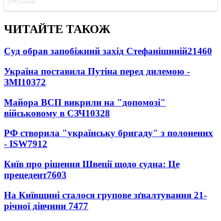
ЧИТАЙТЕ ТАКОЖ
Суд обрав запобіжний захід Стефанішиній
21460
Україна поставила Путіна перед дилемою -
ЗМІ
10372
Майора ВСП викрили на "допомозі"
військовому в СЗЧ
10328
РФ створила "українську бригаду" з полонених
- ISW
7912
Київ про рішення Швеції щодо судна: Це
прецедент
7603
На Київщині сталося групове зґвалтування 21-
річної дівчини
7477