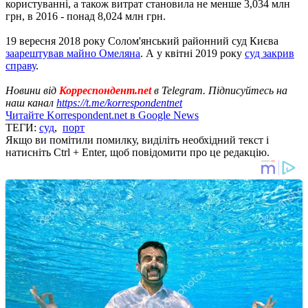
користуванні, а також витрат становила не менше 3,034 млн
грн, в 2016 - понад 8,024 млн грн.
19 вересня 2018 року Солом'янський районний суд Києва
заарештував майно Омеляна
. А у квітні 2019 року
суд закрив
справу
.
Новини від
Корреспондент.net
в Telegram. Підписуйтесь на
наш канал
https://t.me/korrespondentnet
Читайте Korrespondent.net в Google News
ТЕГИ:
суд
,
порт
Якщо ви помітили помилку, виділіть необхідний текст і
натисніть Ctrl + Enter, щоб повідомити про це редакцію.