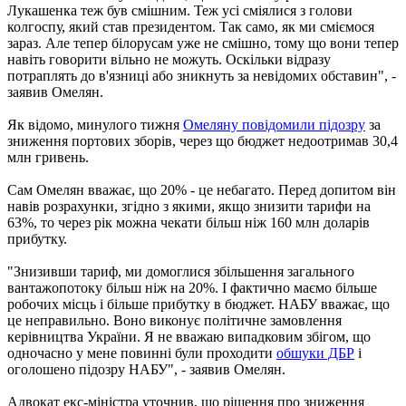
Лукашенка теж був смішним. Теж усі сміялися з голови
колгоспу, який став президентом. Так само, як ми сміємося
зараз. Але тепер білорусам уже не смішно, тому що вони тепер
навіть говорити вільно не можуть. Оскільки відразу
потраплять до в'язниці або зникнуть за невідомих обставин", -
заявив Омелян.
Як відомо, минулого тижня
Омеляну повідомили підозру
за
зниження портових зборів, через що бюджет недоотримав 30,4
млн гривень.
Сам Омелян вважає, що 20% - це небагато. Перед допитом він
навів розрахунки, згідно з якими, якщо знизити тарифи на
63%, то через рік можна чекати більш ніж 160 млн доларів
прибутку.
"Знизивши тариф, ми домоглися збільшення загального
вантажопотоку більш ніж на 20%. І фактично маємо більше
робочих місць і більше прибутку в бюджет. НАБУ вважає, що
це неправильно. Воно виконує політичне замовлення
керівництва України. Я не вважаю випадковим збігом, що
одночасно у мене повинні були проходити
обшуки ДБР
і
оголошено підозру НАБУ", - заявив Омелян.
Адвокат екс-міністра уточнив, що рішення про зниження